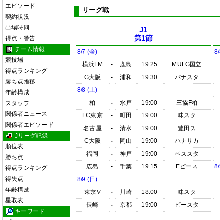
エピソード
リーグ戦
契約状況
出場時間
J1
第1節
得点・警告
チーム情報
8/7 (金)
8/
競技場
横浜FM
-
鹿島
19:25
MUFG国立
得点ランキング
G大阪
-
浦和
19:30
パナスタ
勝ち点推移
8/8 (土)
年齢構成
柏
-
水戸
19:00
三協F柏
スタッフ
関係者ニュース
FC東京
-
町田
19:00
味スタ
関係者エピソード
名古屋
-
清水
19:00
豊田ス
Jリーグ記録
C大阪
-
岡山
19:00
ハナサカ
順位表
福岡
-
神戸
19:00
ベススタ
勝ち点
広島
-
千葉
19:15
Eピース
8/
得点ランキング
得失点
8/9 (日)
年齢構成
東京V
-
川崎
18:00
味スタ
星取表
長崎
-
京都
19:00
ピースタ
キーワード