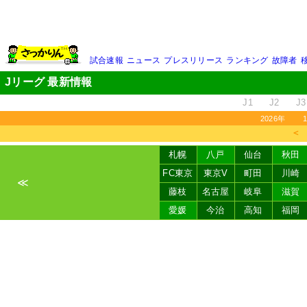
試合速報
ニュース
プレスリリース
ランキング
故障者
Jリーグ 最新情報
J1
J2
J3
2026年
＜
札幌
八戸
仙台
秋田
FC東京
東京V
町田
川崎
≪
藤枝
名古屋
岐阜
滋賀
愛媛
今治
高知
福岡