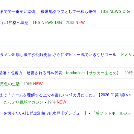
今までで一番良い準備」 被爆地クラブとして平和も発信
-
TBS NEWS DIG
-
山 J1昇格へ決意
-
TBS NEWS DIG
-
20時
NEW
スタメン出場し最年少記録更新 さらにデビュー戦でいきなりゴール
-
ドメサ
お洒落・包容力…超愛される日本代表
-
footballnet【サッカーまとめ】
-
20時
-
黄色の生活
-
19時
NEW
「チームを理解する上で本当にいい1カ月だった」【2026 J1第1節 vs. 
ョーたっぷり蹴球マガジン
-
19時
NEW
切りたい/J1 第1節 柏 vs 水戸【プレビュー】
-
「柏フットボールジャ