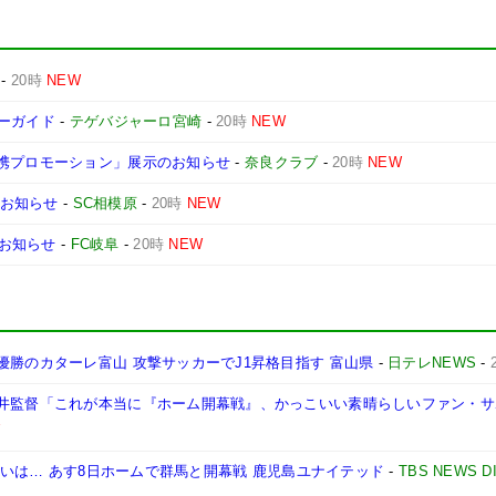
-
20時
NEW
デーガイド
-
テゲバジャーロ宮崎
-
20時
NEW
連携プロモーション」展示のお知らせ
-
奈良クラブ
-
20時
NEW
のお知らせ
-
SC相模原
-
20時
NEW
お知らせ
-
FC岐阜
-
20時
NEW
優勝のカターレ富山 攻撃サッカーでJ1昇格目指す 富山県
-
日テレNEWS
-
川井監督「これが本当に『ホーム開幕戦』、かっこいい素晴らしいファン・
ン争いは… あす8日ホームで群馬と開幕戦 鹿児島ユナイテッド
-
TBS NEWS D