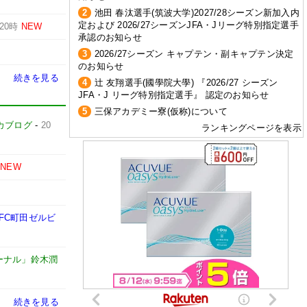
2
池田 春汰選手(筑波大学)2027/28シーズン新加入内
定および 2026/27シーズンJFA・Jリーグ特別指定選手
20時
NEW
承認のお知らせ
3
2026/27シーズン キャプテン・副キャプテン決定
のお知らせ
続きを見る
4
辻 友翔選手(國學院大學) 『2026/27 シーズン
JFA・J リーグ特別指定選手』 認定のお知らせ
5
三保アカデミー寮(仮称)について
カブログ
-
20
ランキングページを表示
NEW
FC町田ゼルビ
ーナル」鈴木潤
続きを見る