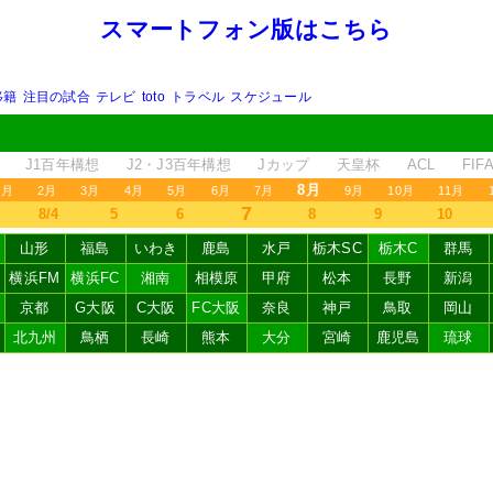
スマートフォン版はこちら
移籍
注目の試合
テレビ
toto
トラベル
スケジュール
J1百年構想
J2・J3百年構想
Jカップ
天皇杯
ACL
FI
8月
1月
2月
3月
4月
5月
6月
7月
9月
10月
11月
7
8/4
5
6
8
9
10
山形
福島
いわき
鹿島
水戸
栃木SC
栃木C
群馬
横浜FM
横浜FC
湘南
相模原
甲府
松本
長野
新潟
京都
G大阪
C大阪
FC大阪
奈良
神戸
鳥取
岡山
北九州
鳥栖
長崎
熊本
大分
宮崎
鹿児島
琉球