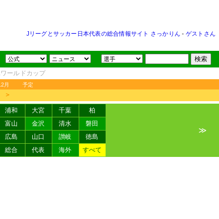
Jリーグとサッカー日本代表の総合情報サイト さっかりん
-
ゲストさん
FAワールドカップ
12月
予定
＞
浦和
大宮
千葉
柏
富山
金沢
清水
磐田
≫
広島
山口
讃岐
徳島
総合
代表
海外
すべて