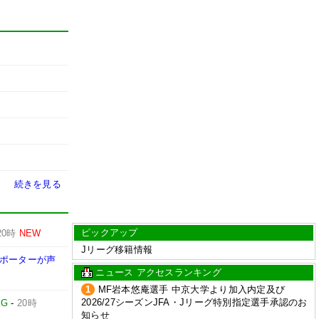
続きを見る
ピックアップ
20時
NEW
Jリーグ移籍情報
サポーターが声
ニュース アクセスランキング
1
MF岩本悠庵選手 中京大学より加入内定及び
2026/27シーズンJFA・Jリーグ特別指定選手承認のお
IG
-
20時
知らせ