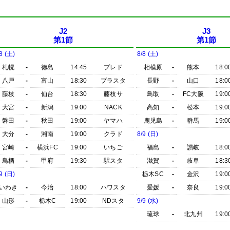
J2
J3
第1節
第1節
8 (土)
8/8 (土)
札幌
-
徳島
14:45
プレド
相模原
-
熊本
18:0
八戸
-
富山
18:30
プラスタ
長野
-
山口
18:0
藤枝
-
仙台
18:30
藤枝サ
鳥取
-
FC大阪
19:0
大宮
-
新潟
19:00
NACK
高知
-
松本
19:0
磐田
-
秋田
19:00
ヤマハ
鹿児島
-
群馬
19:0
大分
-
湘南
19:00
クラド
8/9 (日)
宮崎
-
横浜FC
19:00
いちご
福島
-
讃岐
18:0
鳥栖
-
甲府
19:30
駅スタ
滋賀
-
岐阜
18:3
9 (日)
栃木SC
-
金沢
19:0
いわき
-
今治
18:00
ハワスタ
愛媛
-
奈良
19:0
山形
-
栃木C
19:00
NDスタ
9/9 (水)
琉球
-
北九州
19:0