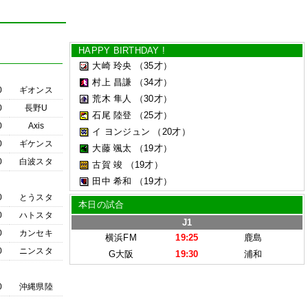
HAPPY BIRTHDAY !
大崎 玲央
（35才）
村上 昌謙
（34才）
0
ギオンス
荒木 隼人
（30才）
0
長野U
石尾 陸登
（25才）
0
Axis
イ ヨンジュン
（20才）
0
ギケンス
大藤 颯太
（19才）
0
白波スタ
古賀 竣
（19才）
田中 希和
（19才）
0
とうスタ
本日の試合
0
ハトスタ
J1
0
カンセキ
横浜FM
19:25
鹿島
0
ニンスタ
G大阪
19:30
浦和
0
沖縄県陸