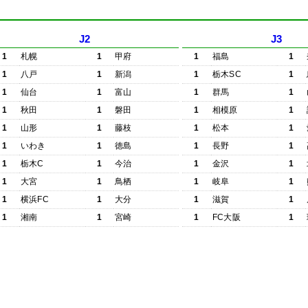
J2
J3
1
札幌
1
甲府
1
福島
1
1
八戸
1
新潟
1
栃木SC
1
1
仙台
1
富山
1
群馬
1
1
秋田
1
磐田
1
相模原
1
1
山形
1
藤枝
1
松本
1
1
いわき
1
徳島
1
長野
1
1
栃木C
1
今治
1
金沢
1
1
大宮
1
鳥栖
1
岐阜
1
1
横浜FC
1
大分
1
滋賀
1
1
湘南
1
宮崎
1
FC大阪
1