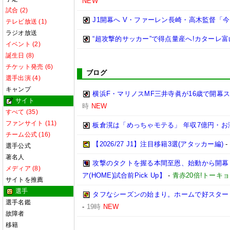
NEW
試合 (2)
J1開幕へ V・ファーレン長崎・高木監督「
テレビ放送 (1)
ラジオ放送
“超攻撃的サッカー”で得点量産へ!カターレ富
イベント (2)
誕生日 (8)
チケット発売 (6)
ブログ
選手出演 (4)
キャンプ
横浜F・マリノスMF三井寺眞が16歳で開幕
サイト
時
NEW
すべて (35)
ファンサイト (11)
板倉滉は「めっちゃモテる」 年収7億円・
チーム公式 (16)
【2026/27 J1】注目移籍3選(アタッカー編)
選手公式
著名人
攻撃のタクトを握る本間至恩、始動から開幕まで
メディア (8)
ア(HOME)試合前Pick Up】
-
青赤20倍!トーキ
サイトを推薦
選手
タフなシーズンの始まり。ホームで好スタートを
選手名鑑
-
19時
NEW
故障者
移籍