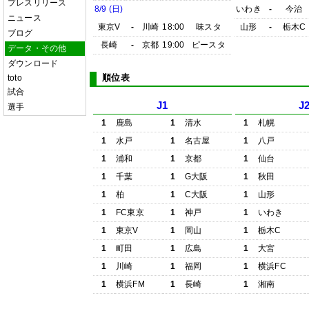
プレスリリース
8/9 (日)
いわき
-
今治
ニュース
東京V
-
川崎
18:00
味スタ
山形
-
栃木C
ブログ
長崎
-
京都
19:00
ピースタ
データ・その他
ダウンロード
順位表
toto
試合
J1
J
選手
1
鹿島
1
清水
1
札幌
1
水戸
1
名古屋
1
八戸
1
浦和
1
京都
1
仙台
1
千葉
1
G大阪
1
秋田
1
柏
1
C大阪
1
山形
1
FC東京
1
神戸
1
いわき
1
東京V
1
岡山
1
栃木C
1
町田
1
広島
1
大宮
1
川崎
1
福岡
1
横浜FC
1
横浜FM
1
長崎
1
湘南