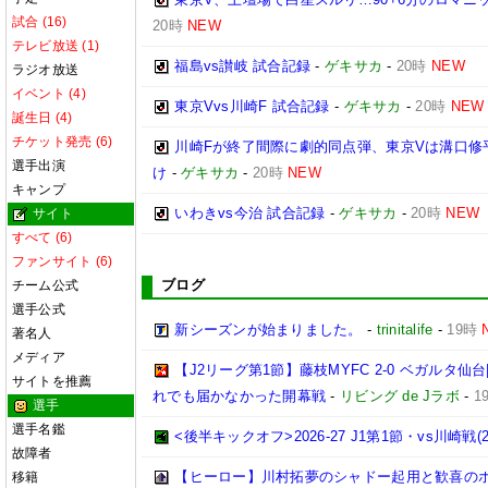
試合 (16)
20時
NEW
テレビ放送 (1)
福島vs讃岐 試合記録
-
ゲキサカ
-
20時
NEW
ラジオ放送
イベント (4)
東京Vvs川崎F 試合記録
-
ゲキサカ
-
20時
NEW
誕生日 (4)
チケット発売 (6)
川崎Fが終了間際に劇的同点弾、東京Vは溝口修
選手出演
け
-
ゲキサカ
-
20時
NEW
キャンプ
いわきvs今治 試合記録
-
ゲキサカ
-
20時
NEW
サイト
すべて (6)
ファンサイト (6)
ブログ
チーム公式
選手公式
新シーズンが始まりました。
-
trinitalife
-
19時
著名人
メディア
【J2リーグ第1節】藤枝MYFC 2-0 ベガルタ
サイトを推薦
れでも届かなかった開幕戦
-
リビング de Jラボ
-
1
選手
選手名鑑
<後半キックオフ>2026-27 J1第1節・vs川崎戦(202
故障者
【ヒーロー】川村拓夢のシャドー起用と歓喜の
移籍