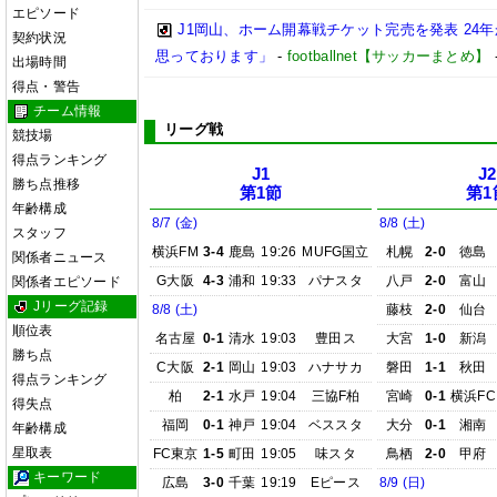
エピソード
J1岡山、ホーム開幕戦チケット完売を発表 24
契約状況
思っております」
-
footballnet【サッカーまとめ】
出場時間
得点・警告
チーム情報
リーグ戦
競技場
得点ランキング
J1
J2
勝ち点推移
第1節
第1
年齢構成
8/7 (金)
8/8 (土)
スタッフ
横浜FM
3-4
鹿島
19:26
MUFG国立
札幌
2-0
徳島
関係者ニュース
G大阪
4-3
浦和
19:33
パナスタ
八戸
2-0
富山
関係者エピソード
Jリーグ記録
8/8 (土)
藤枝
2-0
仙台
順位表
名古屋
0-1
清水
19:03
豊田ス
大宮
1-0
新潟
勝ち点
C大阪
2-1
岡山
19:03
ハナサカ
磐田
1-1
秋田
得点ランキング
柏
2-1
水戸
19:04
三協F柏
宮崎
0-1
横浜FC
得失点
福岡
0-1
神戸
19:04
ベススタ
大分
0-1
湘南
年齢構成
星取表
FC東京
1-5
町田
19:05
味スタ
鳥栖
2-0
甲府
キーワード
広島
3-0
千葉
19:19
Eピース
8/9 (日)