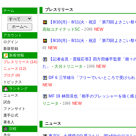
プレスリリース
チーム
【8/10(月)・8/11(火・祝)】「第73回よさ
高知ユナイテッドSC
-
20時
NEW
アカウント
【8/10(月)・8/11(火・祝)】「第73回よさこ
ログイン
時
NEW
新規登録
新着情報
【記者会見・質疑応答】四方田修平監督「個々
プレスリリース (14)
た」
-
大分トリニータ
-
19時
NEW
ニュース (12)
ブログ (4)
DF 6 三竿雄斗「フリーでいいところで受けら
トピックス
NEW
ランキング
ニュース
MF 19 林田滉也「相手のプレッシャーを強く
試合
リニータ
-
19時
NEW
ファンサイト
選手公式
著名人
ニュース
日程
予定
東京V、土壇場で白星スルリ…90+6分のロマニ