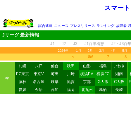
スマート
試合速報
ニュース
プレスリリース
ランキング
故障者
Jリーグ 最新情報
J1
J2
J3
J1百年構想
J2・J3百
2026年
1月
2月
3月
4月
5月
＜
8/6
7
8
札幌
八戸
仙台
秋田
山形
福島
いわき
FC東京
東京V
町田
川崎
横浜FM
横浜FC
湘南
≪
藤枝
名古屋
岐阜
滋賀
京都
G大阪
C大阪
愛媛
今治
高知
福岡
北九州
鳥栖
長崎