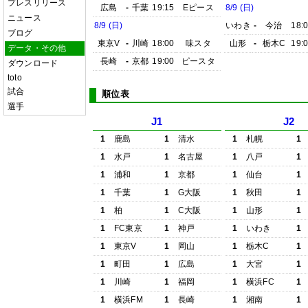
プレスリリース
広島
-
千葉
19:15
Eピース
8/9 (日)
ニュース
8/9 (日)
いわき
-
今治
18:
ブログ
東京V
-
川崎
18:00
味スタ
山形
-
栃木C
19:
データ・その他
長崎
-
京都
19:00
ピースタ
ダウンロード
toto
試合
順位表
選手
J1
J2
1
鹿島
1
清水
1
札幌
1
1
水戸
1
名古屋
1
八戸
1
1
浦和
1
京都
1
仙台
1
1
千葉
1
G大阪
1
秋田
1
1
柏
1
C大阪
1
山形
1
1
FC東京
1
神戸
1
いわき
1
1
東京V
1
岡山
1
栃木C
1
1
町田
1
広島
1
大宮
1
1
川崎
1
福岡
1
横浜FC
1
1
横浜FM
1
長崎
1
湘南
1