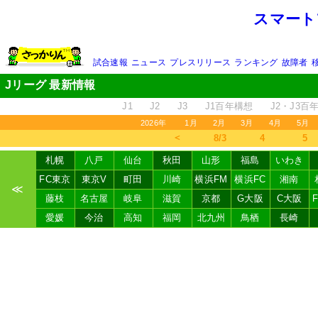
スマート
試合速報
ニュース
プレスリリース
ランキング
故障者
Jリーグ 最新情報
J1
J2
J3
J1百年構想
J2・J3百
2026年
1月
2月
3月
4月
5月
＜
8/3
4
5
札幌
八戸
仙台
秋田
山形
福島
いわき
FC東京
東京V
町田
川崎
横浜FM
横浜FC
湘南
≪
藤枝
名古屋
岐阜
滋賀
京都
G大阪
C大阪
愛媛
今治
高知
福岡
北九州
鳥栖
長崎