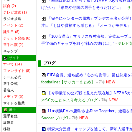
「基準は絶対上がってる」J1MVPでありW杯
試合 (2)
げたい」「彩艶や他国の選手もそうだけど…」
-
サ
テレビ放送 (1)
「完全にセンターの風格」ブンデス王者が公開し
ラジオ放送
イベント (2)
注目「もはや貫禄すら感じる」「オーラがモデル」
誕生日 (8)
「100点満点」マリノス谷村海那、完璧ムーブ→
チケット発売 (6)
手守備のギャップを狙う”斜めの抜け出し”
-
テレビ
選手出演 (2)
キャンプ
サイト
ブログ
すべて (14)
ファンサイト (8)
FIFA会長、過ち認め「心から謝罪」 留任決定
チーム公式
footballnet【サッカーまとめ】
-
7時
NEW
選手公式
著名人
【今季最初の公式戦で見えた現在地】NEZASカップ 
メディア (6)
木SCのことをより考えるブログ
-
7時
NEW
サイトを推薦
選手
J1★横浜FMvs鹿島:さあRise Together、連覇
選手名鑑
Soccer ブログ!
-
7時
NEW
故障者
樹森大介監督「キャンプを通して、新加入選手
移籍