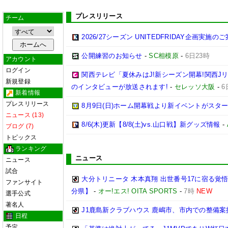
プレスリリース
チーム
2026/27シーズン UNITEDFRIDAY企画実施の
公開練習のお知らせ
-
SC相模原
-
6日23時
アカウント
ログイン
関西テレビ「夏休みはJ!新シーズン開幕!関西J
新規登録
のインタビューが放送されます!
-
セレッソ大阪
-
6
新着情報
プレスリリース
8月9日(日)ホーム開幕戦より新イベントがスター
ニュース (13)
8/6(木)更新【8/8(土)vs.山口戦】新グッズ情報
-
ブログ (7)
トピックス
ランキング
ニュース
ニュース
試合
大分トリニータ 木本真翔 出世番号17に宿る覚
ファンサイト
分県】
-
オー!エス! OITA SPORTS
-
7時
NEW
選手公式
著名人
J1鹿島新クラブハウス 鹿嶋市、市内での整備案
日程
予定