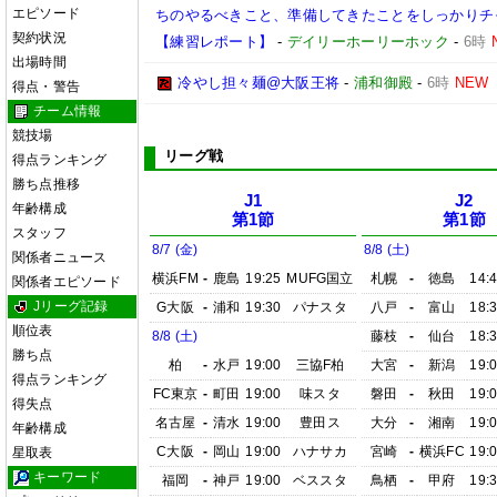
エピソード
ちのやるべきこと、準備してきたことをしっかりチ
契約状況
【練習レポート】
-
デイリーホーリーホック
-
6時
出場時間
冷やし担々麺@大阪王将
-
浦和御殿
-
6時
NEW
得点・警告
チーム情報
競技場
リーグ戦
得点ランキング
勝ち点推移
J1
J2
年齢構成
第1節
第1節
スタッフ
8/7 (金)
8/8 (土)
関係者ニュース
横浜FM
-
鹿島
19:25
MUFG国立
札幌
-
徳島
14:
関係者エピソード
Jリーグ記録
G大阪
-
浦和
19:30
パナスタ
八戸
-
富山
18:
順位表
8/8 (土)
藤枝
-
仙台
18:
勝ち点
柏
-
水戸
19:00
三協F柏
大宮
-
新潟
19:
得点ランキング
FC東京
-
町田
19:00
味スタ
磐田
-
秋田
19:
得失点
名古屋
-
清水
19:00
豊田ス
大分
-
湘南
19:
年齢構成
C大阪
-
岡山
19:00
ハナサカ
宮崎
-
横浜FC
19:
星取表
キーワード
福岡
-
神戸
19:00
ベススタ
鳥栖
-
甲府
19: