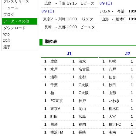
プレスリリース
広島
-
千葉
19:15
Eピース
8/9 (日)
ニュース
8/9 (日)
いわき
-
今治
18:
ブログ
東京V
-
川崎
18:00
味スタ
山形
-
栃木C
19:
データ・その他
長崎
-
京都
19:00
ピースタ
ダウンロード
toto
試合
順位表
選手
J1
J2
1
鹿島
1
清水
1
札幌
1
1
水戸
1
名古屋
1
八戸
1
1
浦和
1
京都
1
仙台
1
1
千葉
1
G大阪
1
秋田
1
1
柏
1
C大阪
1
山形
1
1
FC東京
1
神戸
1
いわき
1
1
東京V
1
岡山
1
栃木C
1
1
町田
1
広島
1
大宮
1
1
川崎
1
福岡
1
横浜FC
1
1
横浜FM
1
長崎
1
湘南
1