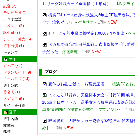
J2リーグ対戦カード全掲載【山形発】
-
FNNプラ
試合 (2)
テレビ放送 (1)
横浜FMユース出身の筑波大3年生DF池田春汰
ラジオ放送
全力で戦いたい」
-
ゲキサカ
-
17時
NEW
イベント (2)
誕生日 (8)
Jリーグが熊本県に義援金1,000万円を拠出
-
ゲ
チケット発売 (6)
ベガルタ仙台の8日開幕戦は森山監督の「師弟
選手出演 (4)
子だった
-
河北新報
-
17時
NEW
キャンプ
サイト
すべて (32)
ブログ
ファンサイト (9)
チーム公式 (14)
夏休みお昼ご飯は、お蕎麦屋酒…
-
横浜FCとお
選手公式
著名人 (1)
よく走り11得点。天皇杯本大会へ【第31回 岐阜県
メディア (8)
106回全日本サッカー選手権大会岐阜県代表決定戦)決勝
サイトを推薦
阜を徹底的に応援する公式ウェブマガジン～
-
17時
選手
選手名鑑
韓国警察、大韓サッカー協会を家宅捜索 代表監
故障者
め】
-
17時
NEW
移籍