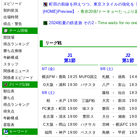
エピソード
町田の前線を抑えつつ、東京スタイルの強化を【202
契約状況
(HOME)Preview】
-
青赤20倍!トーキョーたっぷり
出場時間
2024初夏の鉄道旅 その2
-
Time waits for no on
得点・警告
チーム情報
競技場
リーグ戦
得点ランキング
勝ち点推移
J1
J2
年齢構成
第1節
第1節
スタッフ
8/7 (金)
8/8 (土)
関係者ニュース
横浜FM
-
鹿島
19:25
MUFG国立
札幌
-
徳島
14:
関係者エピソード
Jリーグ記録
G大阪
-
浦和
19:30
パナスタ
八戸
-
富山
18:
順位表
8/8 (土)
藤枝
-
仙台
18:
勝ち点
柏
-
水戸
19:00
三協F柏
大宮
-
新潟
19:
得点ランキング
FC東京
-
町田
19:00
味スタ
磐田
-
秋田
19:
得失点
名古屋
-
清水
19:00
豊田ス
大分
-
湘南
19:
年齢構成
C大阪
-
岡山
19:00
ハナサカ
宮崎
-
横浜FC
19:
星取表
キーワード
福岡
-
神戸
19:00
ベススタ
鳥栖
-
甲府
19: