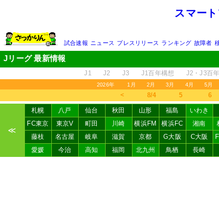
スマート
試合速報
ニュース
プレスリリース
ランキング
故障者
Jリーグ 最新情報
J1
J2
J3
J1百年構想
J2・J3百
2026年
1月
2月
3月
4月
5月
＜
8/4
5
6
札幌
八戸
仙台
秋田
山形
福島
いわき
FC東京
東京V
町田
川崎
横浜FM
横浜FC
湘南
≪
藤枝
名古屋
岐阜
滋賀
京都
G大阪
C大阪
愛媛
今治
高知
福岡
北九州
鳥栖
長崎