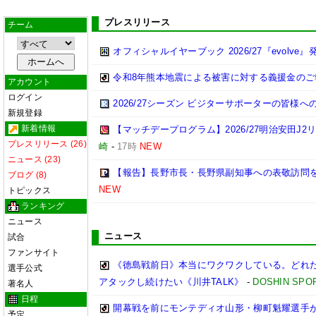
プレスリリース
チーム
オフィシャルイヤーブック 2026/27『evolve』
令和8年熊本地震による被害に対する義援金のご
アカウント
ログイン
2026/27シーズン ビジターサポーターの皆様へ
新規登録
新着情報
【マッチデープログラム】2026/27明治安田J2リ
プレスリリース (26)
崎
-
17時
NEW
ニュース (23)
【報告】長野市長・長野県副知事への表敬訪問
ブログ (8)
NEW
トピックス
ランキング
ニュース
ニュース
試合
ファンサイト
《徳島戦前日》本当にワクワクしている。どれ
選手公式
アタックし続けたい《川井TALK》
-
DOSHIN SPO
著名人
日程
開幕戦を前にモンテディオ山形・柳町魁耀選手が生
予定