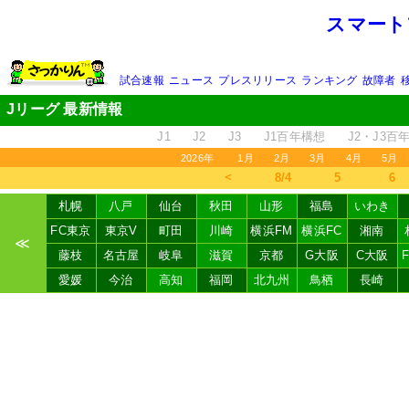
スマート
試合速報
ニュース
プレスリリース
ランキング
故障者
Jリーグ 最新情報
J1
J2
J3
J1百年構想
J2・J3百
2026年
1月
2月
3月
4月
5月
＜
8/4
5
6
札幌
八戸
仙台
秋田
山形
福島
いわき
FC東京
東京V
町田
川崎
横浜FM
横浜FC
湘南
≪
藤枝
名古屋
岐阜
滋賀
京都
G大阪
C大阪
愛媛
今治
高知
福岡
北九州
鳥栖
長崎