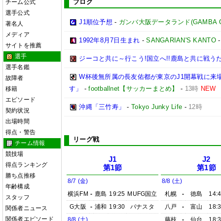
ブログ
チーム公式
選手公式
J1順位予想
-
ガンバ大阪データランド(GAMBA OSAK
著名人
メディア
1992年8月7日生まれ
-
SANGARIAN'S KANTO
サイトを推薦
選手
ジーコと共に～行こう!国立へ!!鹿島と共に戦うため
選手名鑑
W杯後無所属の長友佑都が東京のJ1開幕戦に来
故障者
す」
-
footballnet【サッカーまとめ】
-
13時
NEW
移籍
エピソード
沖縄「三竹寿」
-
Tokyo Junky Life
-
12時
契約状況
出場時間
得点・警告
リーグ戦
チーム情報
競技場
J1
J2
得点ランキング
第1節
第1節
勝ち点推移
8/7 (金)
8/8 (土)
年齢構成
横浜FM
-
鹿島
19:25
MUFG国立
札幌
-
徳島
14:
スタッフ
G大阪
-
浦和
19:30
パナスタ
八戸
-
富山
18:
関係者ニュース
関係者エピソード
8/8 (土)
藤枝
-
仙台
18: