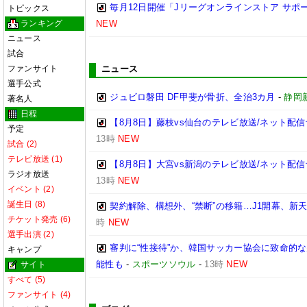
毎月12日開催「Jリーグオンラインストア サポ
トピックス
ランキング
NEW
ニュース
試合
ファンサイト
ニュース
選手公式
ジュビロ磐田 DF甲斐が骨折、全治3カ月
-
静岡
著名人
日程
【8月8日】藤枝vs仙台のテレビ放送/ネット配信
予定
13時
NEW
試合 (2)
テレビ放送 (1)
【8月8日】大宮vs新潟のテレビ放送/ネット配信
ラジオ放送
13時
NEW
イベント (2)
誕生日 (8)
契約解除、構想外、“禁断”の移籍…J1開幕、新
チケット発売 (6)
時
NEW
選手出演 (2)
審判に“性接待”か、韓国サッカー協会に致命的
キャンプ
能性も
-
スポーツソウル
-
13時
NEW
サイト
すべて (5)
ファンサイト (4)