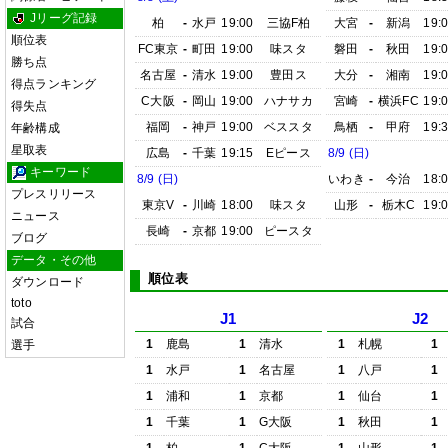
Jリーグ記録
柏
-
水戸
19:00
三協F柏
大宮
-
新潟
19:
順位表
FC東京
-
町田
19:00
味スタ
磐田
-
秋田
19:
勝ち点
名古屋
-
清水
19:00
豊田ス
大分
-
湘南
19:
得点ランキング
C大阪
-
岡山
19:00
ハナサカ
宮崎
-
横浜FC
19:
得失点
福岡
-
神戸
19:00
ベススタ
鳥栖
-
甲府
19:
年齢構成
星取表
広島
-
千葉
19:15
Eピース
8/9 (日)
キーワード
8/9 (日)
いわき
-
今治
18:
プレスリリース
東京V
-
川崎
18:00
味スタ
山形
-
栃木C
19:
ニュース
長崎
-
京都
19:00
ピースタ
ブログ
データ・その他
順位表
ダウンロード
toto
J1
J2
試合
1
鹿島
1
清水
1
札幌
1
選手
1
水戸
1
名古屋
1
八戸
1
1
浦和
1
京都
1
仙台
1
1
千葉
1
G大阪
1
秋田
1