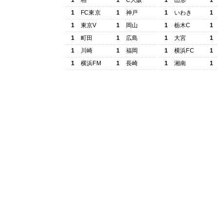
1
柏
1
C大阪
1
山形
1
1
FC東京
1
神戸
1
いわき
1
1
東京V
1
岡山
1
栃木C
1
1
町田
1
広島
1
大宮
1
1
川崎
1
福岡
1
横浜FC
1
1
横浜FM
1
長崎
1
湘南
1