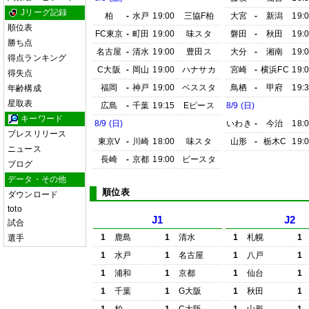
Jリーグ記録
柏
-
水戸
19:00
三協F柏
大宮
-
新潟
19:
順位表
FC東京
-
町田
19:00
味スタ
磐田
-
秋田
19:
勝ち点
名古屋
-
清水
19:00
豊田ス
大分
-
湘南
19:
得点ランキング
C大阪
-
岡山
19:00
ハナサカ
宮崎
-
横浜FC
19:
得失点
福岡
-
神戸
19:00
ベススタ
鳥栖
-
甲府
19:
年齢構成
星取表
広島
-
千葉
19:15
Eピース
8/9 (日)
キーワード
8/9 (日)
いわき
-
今治
18:
プレスリリース
東京V
-
川崎
18:00
味スタ
山形
-
栃木C
19:
ニュース
長崎
-
京都
19:00
ピースタ
ブログ
データ・その他
順位表
ダウンロード
toto
J1
J2
試合
1
鹿島
1
清水
1
札幌
1
選手
1
水戸
1
名古屋
1
八戸
1
1
浦和
1
京都
1
仙台
1
1
千葉
1
G大阪
1
秋田
1