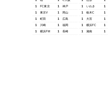
1
柏
1
C大阪
1
山形
1
1
FC東京
1
神戸
1
いわき
1
1
東京V
1
岡山
1
栃木C
1
1
町田
1
広島
1
大宮
1
1
川崎
1
福岡
1
横浜FC
1
1
横浜FM
1
長崎
1
湘南
1