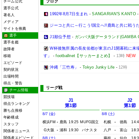
ブログ
チーム公式
選手公式
1992年8月7日生まれ
-
SANGARIAN'S KANTO
著名人
メディア
ジーコと共に～行こう!国立へ!!鹿島と共に戦うため
サイトを推薦
選手
J1順位予想
-
ガンバ大阪データランド(GAMBA OSAK
選手名鑑
W杯後無所属の長友佑都が東京のJ1開幕戦に来
故障者
す」
-
footballnet【サッカーまとめ】
-
13時
NEW
移籍
エピソード
沖縄「三竹寿」
-
Tokyo Junky Life
-
12時
契約状況
出場時間
得点・警告
リーグ戦
チーム情報
競技場
J1
J2
得点ランキング
第1節
第1節
勝ち点推移
8/7 (金)
8/8 (土)
年齢構成
横浜FM
-
鹿島
19:25
MUFG国立
札幌
-
徳島
14:
スタッフ
G大阪
-
浦和
19:30
パナスタ
八戸
-
富山
18:
関係者ニュース
関係者エピソード
8/8 (土)
藤枝
-
仙台
18: