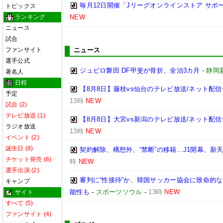
毎月12日開催「Jリーグオンラインストア サポ
トピックス
ランキング
NEW
ニュース
試合
ファンサイト
ニュース
選手公式
ジュビロ磐田 DF甲斐が骨折、全治3カ月
-
静岡
著名人
日程
【8月8日】藤枝vs仙台のテレビ放送/ネット配信
予定
13時
NEW
試合 (2)
テレビ放送 (1)
【8月8日】大宮vs新潟のテレビ放送/ネット配信
ラジオ放送
13時
NEW
イベント (2)
誕生日 (8)
契約解除、構想外、“禁断”の移籍…J1開幕、新
チケット発売 (6)
時
NEW
選手出演 (2)
審判に“性接待”か、韓国サッカー協会に致命的
キャンプ
能性も
-
スポーツソウル
-
13時
NEW
サイト
すべて (5)
ファンサイト (4)