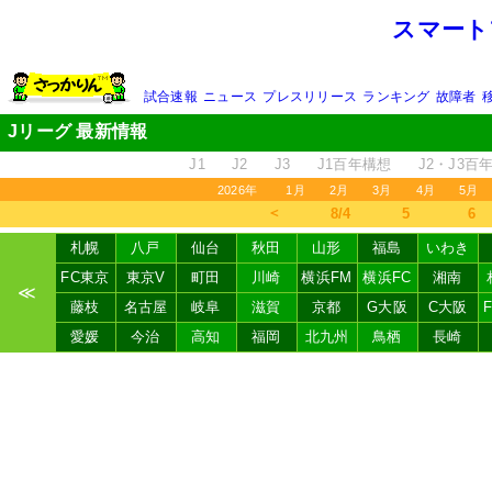
スマート
試合速報
ニュース
プレスリリース
ランキング
故障者
Jリーグ 最新情報
J1
J2
J3
J1百年構想
J2・J3百
2026年
1月
2月
3月
4月
5月
＜
8/4
5
6
札幌
八戸
仙台
秋田
山形
福島
いわき
FC東京
東京V
町田
川崎
横浜FM
横浜FC
湘南
≪
藤枝
名古屋
岐阜
滋賀
京都
G大阪
C大阪
愛媛
今治
高知
福岡
北九州
鳥栖
長崎