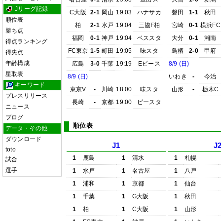
Jリーグ記録
C大阪
2-1
岡山
19:03
ハナサカ
磐田
1-1
秋田
順位表
柏
2-1
水戸
19:04
三協F柏
宮崎
0-1
横浜FC
勝ち点
福岡
0-1
神戸
19:04
ベススタ
大分
0-1
湘南
得点ランキング
FC東京
1-5
町田
19:05
味スタ
鳥栖
2-0
甲府
得失点
年齢構成
広島
3-0
千葉
19:19
Eピース
8/9 (日)
星取表
8/9 (日)
いわき
-
今治
キーワード
東京V
-
川崎
18:00
味スタ
山形
-
栃木C
プレスリリース
長崎
-
京都
19:00
ピースタ
ニュース
ブログ
順位表
データ・その他
ダウンロード
J1
J
toto
1
鹿島
1
清水
1
札幌
試合
選手
1
水戸
1
名古屋
1
八戸
1
浦和
1
京都
1
仙台
1
千葉
1
G大阪
1
秋田
1
柏
1
C大阪
1
山形