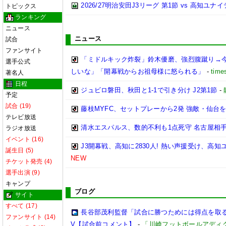
2026/27明治安田J3リーグ 第1節 vs 高知ユ
トピックス
ランキング
ニュース
ニュース
試合
ファンサイト
「ミドルキック炸裂」鈴木優磨、強烈腹蹴り→
選手公式
しいな」「開幕戦からお祖母様に怒られる」
-
time
著名人
日程
ジュビロ磐田、秋田と1-1で引き分け J2第1節
-
予定
試合 (19)
藤枝MYFC、セットプレーから2発 強敵・仙台を
テレビ放送
清水エスパルス、数的不利も1点死守 名古屋相手
ラジオ放送
イベント (16)
J3開幕戦、高知に2830人! 熱い声援受け、高
誕生日 (5)
NEW
チケット発売 (4)
選手出演 (9)
キャンプ
ブログ
サイト
すべて (17)
長谷部茂利監督「試合に勝つためには得点を取る。
ファンサイト (14)
V【試合前コメント】
-
「川崎フットボールアディ