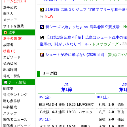
チーム公式 (3)
選手公式
J1第1節 広島 3-0 ジェフ 守備でフリーな相
著名人
時
NEW
メディア
サイトを推薦
新シーズン始まったよ vs.鹿島@国立競技場
-
N
選手
【J1第1節 広島×千葉】広島はシュート21本
選手名鑑 (9)
復帰の川村がいきなりゴール
-
ドメサカブログ
-
2
故障者
移籍 (1)
シュートが枠に飛ばない(2026.8.8)
-
(新)なごや
エピソード
契約状況
出場時間
リーグ戦
得点・警告
チーム情報
J1
J2
競技場
第1節
第1
得点ランキング
8/7 (金)
8/8 (土)
勝ち点推移
横浜FM
3-4
鹿島
19:26
MUFG国立
札幌
2-0
徳島
年齢構成
G大阪
4-3
浦和
19:33
パナスタ
八戸
2-0
富山
スタッフ
8/8 (土)
藤枝
2-0
仙台
関係者ニュース
関係者エピソード
名古屋
0-1
清水
19:03
豊田ス
大宮
1-0
新潟