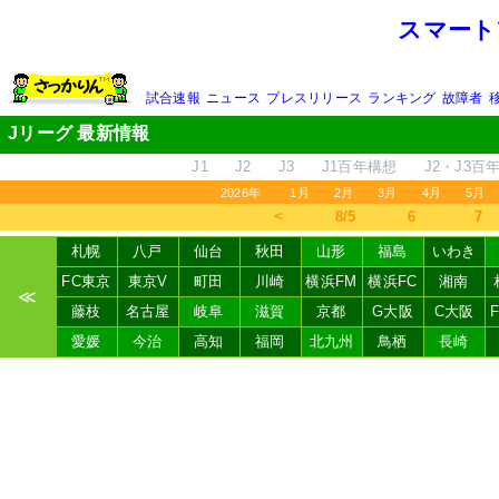
スマート
試合速報
ニュース
プレスリリース
ランキング
故障者
Jリーグ 最新情報
J1
J2
J3
J1百年構想
J2・J3百
2026年
1月
2月
3月
4月
5月
＜
8/5
6
7
札幌
八戸
仙台
秋田
山形
福島
いわき
FC東京
東京V
町田
川崎
横浜FM
横浜FC
湘南
≪
藤枝
名古屋
岐阜
滋賀
京都
G大阪
C大阪
愛媛
今治
高知
福岡
北九州
鳥栖
長崎