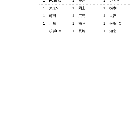
1
FC東京
1
神戸
1
いわき
1
東京V
1
岡山
1
栃木C
1
町田
1
広島
1
大宮
1
川崎
1
福岡
1
横浜FC
1
横浜FM
1
長崎
1
湘南