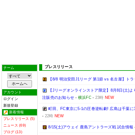
プレスリリース
チーム
【8/8 明治安田J1リーグ 第1節 vs 名古屋】
【Jリーグオンラインストア限定】8月8日(土)より「
アカウント
注販売のお知らせ
-
横浜FC
-
23時
NEW
ログイン
新規登録
町田、FC東京に5-1の圧巻逆転劇! 広島は千葉に
新着情報
-
22時
NEW
プレスリリース (5)
ニュース (69)
8/15(土)アウェイ 鹿島アントラーズ戦 試合情報
ブログ (13)