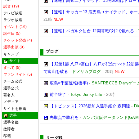
【速報】高知ユナイテッド、J3開幕戦はドロー 
試合 (19)
【速報】サッカーJ3 鹿児島ユナイテッド、ホー
テレビ放送
21時
NEW
ラジオ放送
イベント (16)
【速報】ベガルタ仙台 J2開幕戦0対2で敗れる
-
誕生日 (5)
チケット発売 (4)
選手出演 (9)
ブログ
キャンプ
サイト
【J2第1節 八戸×富山】八戸が記念すべきJ2
すべて (5)
で富山を破る
-
ドメサカブログ
-
20時
NEW
ファンサイト (5)
チーム公式
広島×千葉速報(後半)
-
SANFRECCE Diaryゲ
選手公式
前半終了
-
Tokyo Junky Life
-
20時
著名人
メディア
【トピックス】2026新加入選手紹介:森岡陸
-
D
サイトを推薦
選手
先取点で勝利を
-
ガンバ大阪データランド(GAMBA O
選手名鑑
故障者
移籍
リーグ戦