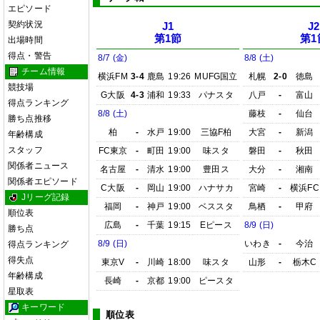
エピソード
契約状況
J1
J2
第1節
第1
出場時間
得点・警告
8/7 (金)
8/8 (土)
チーム情報
横浜FM
3-4
鹿島
19:26
MUFG国立
札幌
2-0
徳島
競技場
G大阪
4-3
浦和
19:33
パナスタ
八戸
-
富山
得点ランキング
8/8 (土)
藤枝
-
仙台
勝ち点推移
柏
-
水戸
19:00
三協F柏
大宮
-
新潟
年齢構成
スタッフ
FC東京
-
町田
19:00
味スタ
磐田
-
秋田
関係者ニュース
名古屋
-
清水
19:00
豊田ス
大分
-
湘南
関係者エピソード
C大阪
-
岡山
19:00
ハナサカ
宮崎
-
横浜FC
Jリーグ記録
福岡
-
神戸
19:00
ベススタ
鳥栖
-
甲府
順位表
広島
-
千葉
19:15
Eピース
8/9 (日)
勝ち点
8/9 (日)
いわき
-
今治
得点ランキング
得失点
東京V
-
川崎
18:00
味スタ
山形
-
栃木C
年齢構成
長崎
-
京都
19:00
ピースタ
星取表
キーワード
順位表