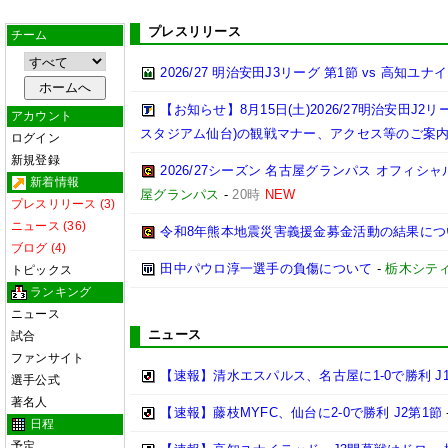
プレスリリース
チーム
2026/27 明治安田J3リーグ 第1節 vs 高知ユ
【お知らせ】8月15日(土)2026/27明治安田J
アカウント
スタジアム仙台)の観戦マナー、アクセス等のご案
ログイン
新規登録
2026/27シーズン 名古屋グランパス オフィシャル
新着情報
屋グランパス
-
20時
NEW
プレスリリース (3)
ニュース (36)
令和8年熊本地震災害義援金募金活動の結果につ
ブログ (4)
田中パウロ淳一選手の負傷について
-
栃木シテ
トピックス
ランキング
ニュース
ニュース
試合
ファンサイト
【速報】清水エスパルス、名古屋に1-0で勝利 J
選手公式
著名人
【速報】藤枝MYFC、仙台に2-0で勝利 J2第1節
日程
予定