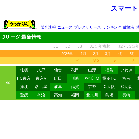
スマート
試合速報
ニュース
プレスリリース
ランキング
故障者
Jリーグ 最新情報
J1
J2
J3
J1百年構想
J2・J3百
2026年
1月
2月
3月
4月
5月
＜
8/5
6
7
札幌
八戸
仙台
秋田
山形
福島
いわき
FC東京
東京V
町田
川崎
横浜FM
横浜FC
湘南
≪
藤枝
名古屋
岐阜
滋賀
京都
G大阪
C大阪
愛媛
今治
高知
福岡
北九州
鳥栖
長崎