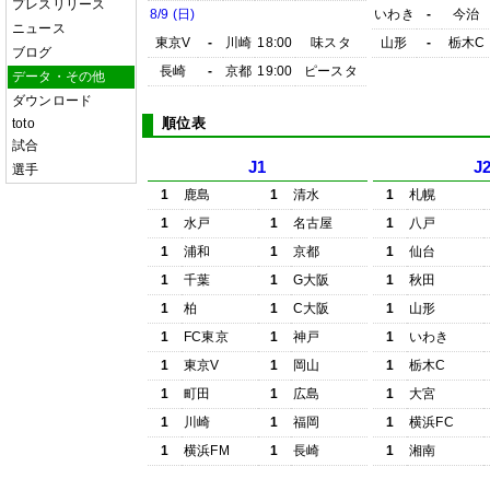
プレスリリース
8/9 (日)
いわき
-
今治
ニュース
東京V
-
川崎
18:00
味スタ
山形
-
栃木C
ブログ
長崎
-
京都
19:00
ピースタ
データ・その他
ダウンロード
順位表
toto
試合
J1
J
選手
1
鹿島
1
清水
1
札幌
1
水戸
1
名古屋
1
八戸
1
浦和
1
京都
1
仙台
1
千葉
1
G大阪
1
秋田
1
柏
1
C大阪
1
山形
1
FC東京
1
神戸
1
いわき
1
東京V
1
岡山
1
栃木C
1
町田
1
広島
1
大宮
1
川崎
1
福岡
1
横浜FC
1
横浜FM
1
長崎
1
湘南