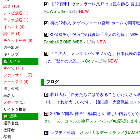
【J2初陣】ヴァンラーレ八戸は白星を飾る 富山に
試合 (15)
NEWS DIG
-
12時
NEW
テレビ放送 (1)
ラジオ放送 (1)
初のJ2参入 テゲバジャーロ宮崎 ホームで開幕
イベント (4)
誕生日 (4)
久保建英がついに実戦復帰「最大の朗報」 W杯
チケット発売 (6)
Football ZONE WEB
-
12時
NEW
選手出演
「この人、メンタルバケモノやな」日本代表の森
キャンプ
した『驚きの光景』
-
Qoly
-
12時
NEW
サイト
すべて (13)
ファンサイト (7)
ブログ
チーム公式 (4)
選手公式
若月大和「自分たちにはできることがたくさん
著名人
りも、それが悔しいです」【第1節・大宮戦後コメ
メディア (1)
サイトを推薦
2026/27開幕 神戸1-0福岡さん 難しい内容な
選手
ァローズ、コベルコ神戸スティ-ラ-ズ■□応援しま
選手名鑑
故障者
レフティ登場
-
ガンバ大阪データランド(GAMBA OS
移籍