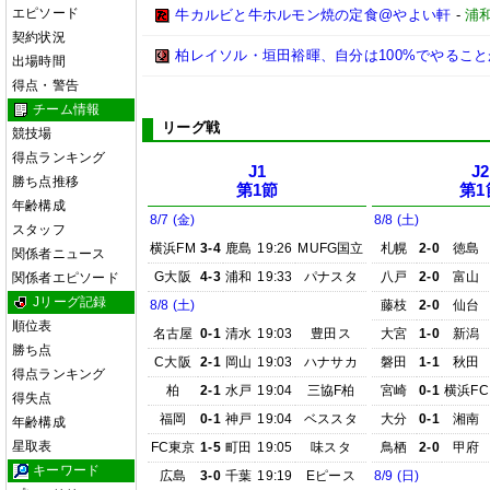
エピソード
牛カルビと牛ホルモン焼の定食@やよい軒
-
浦
契約状況
柏レイソル・垣田裕暉、自分は100%でやるこ
出場時間
得点・警告
チーム情報
リーグ戦
競技場
得点ランキング
J1
J2
勝ち点推移
第1節
第1
年齢構成
8/7 (金)
8/8 (土)
スタッフ
横浜FM
3-4
鹿島
19:26
MUFG国立
札幌
2-0
徳島
関係者ニュース
G大阪
4-3
浦和
19:33
パナスタ
八戸
2-0
富山
関係者エピソード
Jリーグ記録
8/8 (土)
藤枝
2-0
仙台
順位表
名古屋
0-1
清水
19:03
豊田ス
大宮
1-0
新潟
勝ち点
C大阪
2-1
岡山
19:03
ハナサカ
磐田
1-1
秋田
得点ランキング
柏
2-1
水戸
19:04
三協F柏
宮崎
0-1
横浜FC
得失点
福岡
0-1
神戸
19:04
ベススタ
大分
0-1
湘南
年齢構成
星取表
FC東京
1-5
町田
19:05
味スタ
鳥栖
2-0
甲府
キーワード
広島
3-0
千葉
19:19
Eピース
8/9 (日)