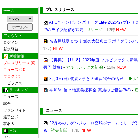
プレスリリース
チーム
AFCチャンピオンズリーグElite 2026/27プ
でのライブ配信が決定
-
Jリーグ
-
12時
NEW
アカウント
名古屋城夏まつり 鯱の大祭典コラボ「グランパ
ログイン
12時
NEW
新規登録
新着情報
【再掲】【U-18】2027年度 アルビレックス新
プレスリリース (9)
男子 対象)
-
アルビレックス新潟
-
12時
NEW
ニュース (20)
ブログ (7)
8月9日(日) 筑波大学との練習試合の結果
-
RB
トピックス
ランキング
令和8年熊本地震義援募金 実施のご報告(8/8)
-
ニュース
試合
ファンサイト
ニュース
選手公式
J2昇格のテゲバジャーロ宮崎がホームでリーグ
著名人
る
-
読売新聞
-
12時
NEW
日程
予定