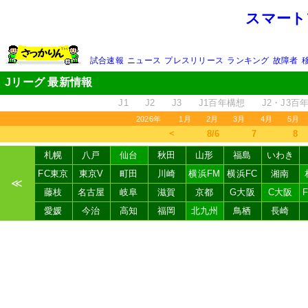
スマート
試合速報
ニュース
プレスリリース
ランキング
故障者
Jリーグ 最新情報
J1
J2
J3
J1百年構想
J2・J3百
2026年
1月
2月
3月
4月
5月
＜
8/6
7
8
札幌
八戸
仙台
秋田
山形
福島
いわき
FC東京
東京V
町田
川崎
横浜FM
横浜FC
湘南
≪
藤枝
名古屋
岐阜
滋賀
京都
G大阪
C大阪
愛媛
今治
高知
福岡
北九州
鳥栖
長崎