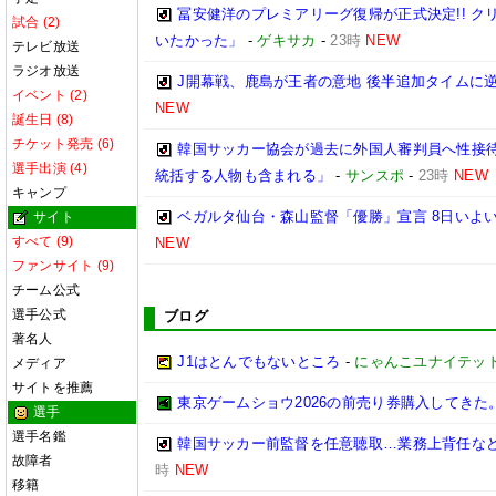
冨安健洋のプレミアリーグ復帰が正式決定!! 
試合 (2)
いたかった」
-
ゲキサカ
-
23時
NEW
テレビ放送
ラジオ放送
J開幕戦、鹿島が王者の意地 後半追加タイムに
イベント (2)
NEW
誕生日 (8)
チケット発売 (6)
韓国サッカー協会が過去に外国人審判員へ性接待
選手出演 (4)
統括する人物も含まれる」
-
サンスポ
-
23時
NEW
キャンプ
ベガルタ仙台・森山監督「優勝」宣言 8日いよい
サイト
すべて (9)
NEW
ファンサイト (9)
チーム公式
選手公式
ブログ
著名人
J1はとんでもないところ
-
にゃんこユナイテッ
メディア
サイトを推薦
東京ゲームショウ2026の前売り券購入してきた
選手
選手名鑑
韓国サッカー前監督を任意聴取…業務上背任な
故障者
時
NEW
移籍