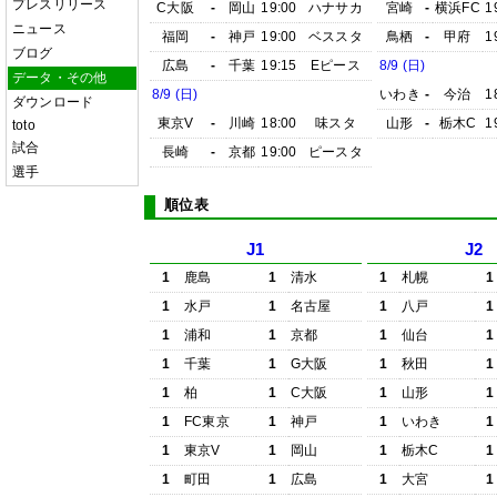
プレスリリース
C大阪
-
岡山
19:00
ハナサカ
宮崎
-
横浜FC
1
ニュース
福岡
-
神戸
19:00
ベススタ
鳥栖
-
甲府
1
ブログ
広島
-
千葉
19:15
Eピース
8/9 (日)
データ・その他
8/9 (日)
いわき
-
今治
1
ダウンロード
東京V
-
川崎
18:00
味スタ
山形
-
栃木C
1
toto
試合
長崎
-
京都
19:00
ピースタ
選手
順位表
J1
J2
1
鹿島
1
清水
1
札幌
1
1
水戸
1
名古屋
1
八戸
1
1
浦和
1
京都
1
仙台
1
1
千葉
1
G大阪
1
秋田
1
1
柏
1
C大阪
1
山形
1
1
FC東京
1
神戸
1
いわき
1
1
東京V
1
岡山
1
栃木C
1
1
町田
1
広島
1
大宮
1