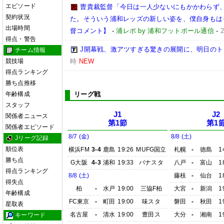
エピソード
曺貴裁監督「今日は一人少ないにもかかわらず
契約状況
た。そういう浦和レッズの新しい姿を、僕自身もは
出場時間
督コメント】
-
浦レポ by 浦和フットボール通信
-
得点・警告
J開幕戦、激アツすぎる驚きの展開に、明日の
チーム情報
競技場
時
NEW
得点ランキング
勝ち点推移
年齢構成
リーグ戦
スタッフ
J1
J2
関係者ニュース
第1節
第1
関係者エピソード
8/7 (金)
8/8 (土)
Jリーグ記録
順位表
横浜FM
3-4
鹿島
19:26
MUFG国立
札幌
-
徳島
1
勝ち点
G大阪
4-3
浦和
19:33
パナスタ
八戸
-
富山
1
得点ランキング
8/8 (土)
藤枝
-
仙台
1
得失点
柏
-
水戸
19:00
三協F柏
大宮
-
新潟
1
年齢構成
FC東京
-
町田
19:00
味スタ
磐田
-
秋田
1
星取表
名古屋
-
清水
19:00
豊田ス
大分
-
湘南
1
キーワード