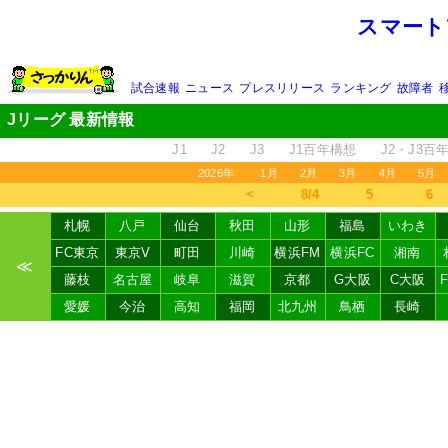
スマート
試合速報
ニュース
プレスリリース
ランキング
故障者
Jリーグ 最新情報
J1
J2
J3
J1百年構想
J2・J3百
2026年
1月
2月
3月
4月
5月
＜
8/4
5
6
札幌
八戸
仙台
秋田
山形
福島
いわき
FC東京
東京V
町田
川崎
横浜FM
横浜FC
湘南
≪
藤枝
名古屋
岐阜
滋賀
京都
G大阪
C大阪
愛媛
今治
高知
福岡
北九州
鳥栖
長崎