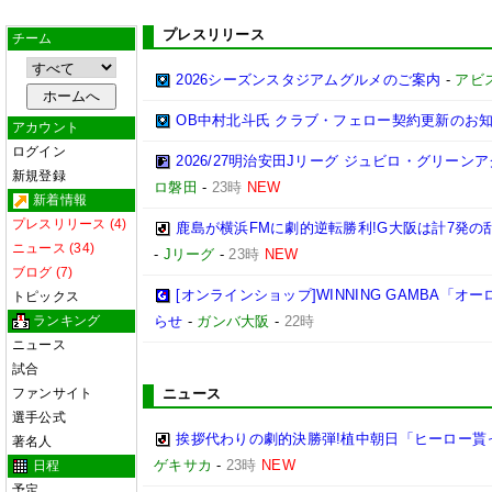
プレスリリース
チーム
2026シーズンスタジアムグルメのご案内
-
アビ
OB中村北斗氏 クラブ・フェロー契約更新のお
アカウント
ログイン
2026/27明治安田Jリーグ ジュビロ・グリー
新規登録
ロ磐田
-
23時
NEW
新着情報
プレスリリース (4)
鹿島が横浜FMに劇的逆転勝利!G大阪は計7発の乱
ニュース (34)
-
Jリーグ
-
23時
NEW
ブログ (7)
[オンラインショップ]WINNING GAMBA「
トピックス
ランキング
らせ
-
ガンバ大阪
-
22時
ニュース
試合
ファンサイト
ニュース
選手公式
挨拶代わりの劇的決勝弾!植中朝日「ヒーロー貰
著名人
ゲキサカ
-
23時
NEW
日程
予定