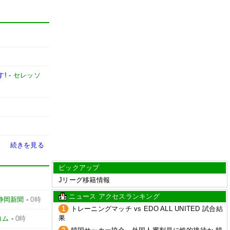
す!
-
セレッソ
続きを見る
ピックアップ
Jリーグ移籍情報
ニュース アクセスランキング
静岡新聞
-
0時
1
トレーニングマッチ vs EDO ALL UNITED 試合結
果
コム
-
0時