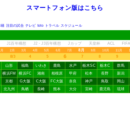
スマートフォン版はこちら
移籍
注目の試合
テレビ
toto
トラベル
スケジュール
J1百年構想
J2・J3百年構想
Jカップ
天皇杯
ACL
FI
8月
1月
2月
3月
4月
5月
6月
7月
9月
10月
11月
6
8/3
4
5
7
8
9
山形
福島
いわき
鹿島
水戸
栃木SC
栃木C
群馬
横浜FM
横浜FC
湘南
相模原
甲府
松本
長野
新潟
京都
G大阪
C大阪
FC大阪
奈良
神戸
鳥取
岡山
北九州
鳥栖
長崎
熊本
大分
宮崎
鹿児島
琉球