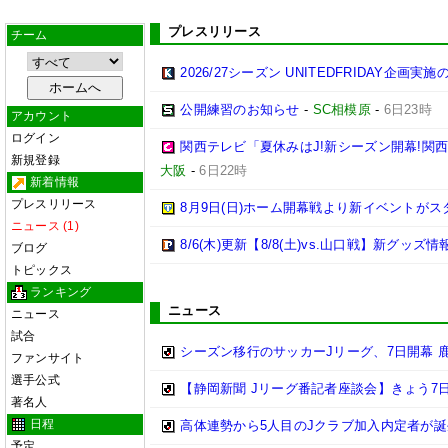
プレスリリース
チーム
2026/27シーズン UNITEDFRIDAY企画実
公開練習のお知らせ
-
SC相模原
-
6日23時
アカウント
ログイン
関西テレビ「夏休みはJ!新シーズン開幕!関
新規登録
大阪
-
6日22時
新着情報
プレスリリース
8月9日(日)ホーム開幕戦より新イベントがス
ニュース (1)
8/6(木)更新【8/8(土)vs.山口戦】新グッズ情
ブログ
トピックス
ランキング
ニュース
ニュース
試合
シーズン移行のサッカーJリーグ、7日開幕 
ファンサイト
選手公式
【静岡新聞 Jリーグ番記者座談会】きょう7日
著名人
日程
高体連勢から5人目のJクラブ加入内定者が誕
予定