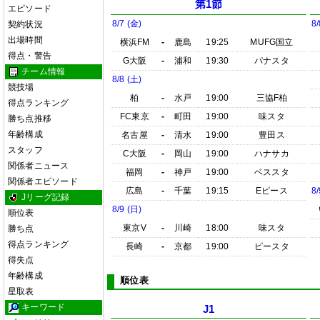
第1節
エピソード
8/7 (金)
8/
契約状況
出場時間
横浜FM
-
鹿島
19:25
MUFG国立
得点・警告
G大阪
-
浦和
19:30
パナスタ
チーム情報
8/8 (土)
競技場
柏
-
水戸
19:00
三協F柏
得点ランキング
FC東京
-
町田
19:00
味スタ
勝ち点推移
年齢構成
名古屋
-
清水
19:00
豊田ス
スタッフ
C大阪
-
岡山
19:00
ハナサカ
関係者ニュース
福岡
-
神戸
19:00
ベススタ
関係者エピソード
広島
-
千葉
19:15
Eピース
8/
Jリーグ記録
8/9 (日)
順位表
東京V
-
川崎
18:00
味スタ
勝ち点
得点ランキング
長崎
-
京都
19:00
ピースタ
得失点
年齢構成
順位表
星取表
キーワード
J1