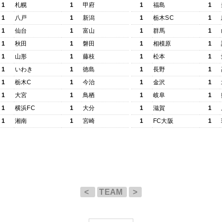
1
札幌
1
甲府
1
福島
1
1
八戸
1
新潟
1
栃木SC
1
1
仙台
1
富山
1
群馬
1
1
秋田
1
磐田
1
相模原
1
1
山形
1
藤枝
1
松本
1
1
いわき
1
徳島
1
長野
1
1
栃木C
1
今治
1
金沢
1
1
大宮
1
鳥栖
1
岐阜
1
1
横浜FC
1
大分
1
滋賀
1
1
湘南
1
宮崎
1
FC大阪
1
<
TEAM
>