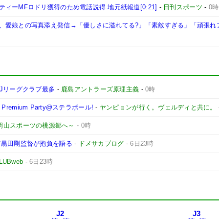
ーMFロドリ獲得のため電話説得 地元紙報道[0:21]
-
日刊スポーツ
-
0時
、愛娘との写真添え発信→「優しさに溢れてる?」「素敵すぎる」「頑張れ
Jリーグクラブ最多
-
鹿島アントラーズ原理主義
-
0時
remium Party@ステラボール!
-
ヤンピョンが行く。ヴェルディと共に。
 ～岡山スポーツの桃源郷へ～
-
0時
ア黒田剛監督が抱負を語る
-
ドメサカブログ
-
6日23時
LUBweb
-
6日23時
J2
J3