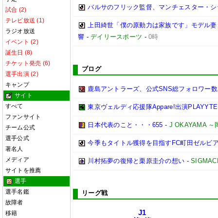
バルサのフリック監督、マンチェスター・シティ
試合 (2)
テレビ放送 (1)
上田綺世「僕の原動力は家族です」モデル妻
ラジオ放送
響
-
デイリースポーツ
-
0時
イベント (2)
誕生日 (8)
チケット発売 (6)
ブログ
選手出演 (2)
キャンプ
鹿島アントラーズ、公式SNS総フォロワー数
サイト
すべて
東京ヴェルディ応援隊Appare!出演PLAYYTE P
ファンサイト
日本代表のこと・・・655
-
J OKAYAMA
チーム公式
選手公式
今季もタイトル獲得を目指すFC町田ゼルビ
著名人
メディア
川村拓夢の復帰と栗原圭介の想い
-
SIGMAC
サイトを推薦
選手
選手名鑑
リーグ戦
故障者
J1
移籍