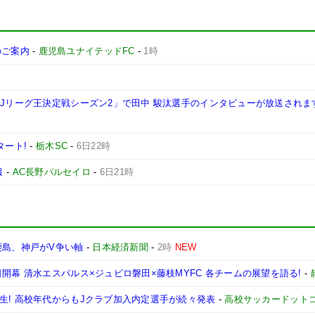
施のご案内
-
鹿児島ユナイテッドFC
-
1時
西Jリーグ王決定戦シーズン2」で田中 駿汰選手のインタビューが放送されま
タート!
-
栃木SC
-
6日22時
報
-
AC長野パルセイロ
-
6日21時
鹿島、神戸がV争い軸
-
日本経済新聞
-
2時
NEW
開幕 清水エスパルス×ジュビロ磐田×藤枝MYFC 各チームの展望を語る!
-
生! 高校年代からもJクラブ加入内定選手が続々発表
-
高校サッカードット