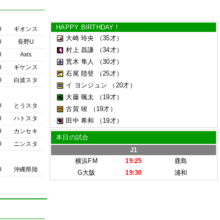
HAPPY BIRTHDAY !
0
ギオンス
大崎 玲央
（35才）
0
長野U
村上 昌謙
（34才）
0
Axis
荒木 隼人
（30才）
0
ギケンス
石尾 陸登
（25才）
0
白波スタ
イ ヨンジュン
（20才）
大藤 颯太
（19才）
0
とうスタ
古賀 竣
（19才）
0
ハトスタ
田中 希和
（19才）
0
カンセキ
本日の試合
0
ニンスタ
J1
横浜FM
19:25
鹿島
0
沖縄県陸
G大阪
19:30
浦和