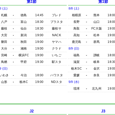
第1節
第1節
8 (土)
8/8 (土)
札幌
-
徳島
14:45
プレド
相模原
-
熊本
18:0
八戸
-
富山
18:30
プラスタ
長野
-
山口
18:0
藤枝
-
仙台
18:30
藤枝サ
鳥取
-
FC大阪
19:0
大宮
-
新潟
19:00
NACK
高知
-
松本
19:0
磐田
-
秋田
19:00
ヤマハ
鹿児島
-
群馬
19:0
大分
-
湘南
19:00
クラド
8/9 (日)
宮崎
-
横浜FC
19:00
いちご
福島
-
讃岐
18:0
鳥栖
-
甲府
19:30
駅スタ
滋賀
-
岐阜
18:3
9 (日)
栃木SC
-
金沢
19:0
いわき
-
今治
18:00
ハワスタ
愛媛
-
奈良
19:0
山形
-
栃木C
19:00
NDスタ
9/9 (水)
琉球
-
北九州
19:0
J2
J3