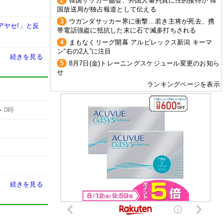
2
韓国サッカー協会、外国人審判員に性的接待か 韓
国放送局が独占報道として伝える
3
ウガンダサッカー界に衝撃…若き主将が死去、携
アヤセ!」と反
帯電話強盗に抵抗した末に石で滅多打ちされる
4
まもなくリーグ開幕 アルビレックス新潟 キーマ
ン“右の2人”に注目
続きを見る
5
8月7日(金)トレーニングスケジュール変更のお知ら
せ
ランキングページを表示
-
0時
続きを見る