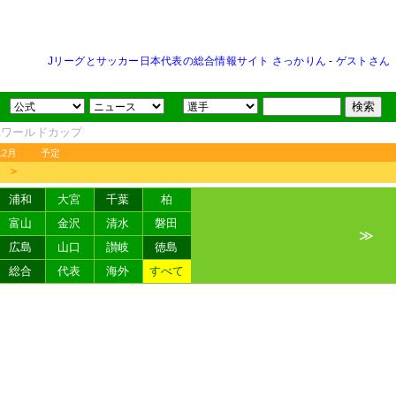
Jリーグとサッカー日本代表の総合情報サイト さっかりん
-
ゲストさん
FAワールドカップ
12月
予定
＞
浦和
大宮
千葉
柏
富山
金沢
清水
磐田
≫
広島
山口
讃岐
徳島
総合
代表
海外
すべて