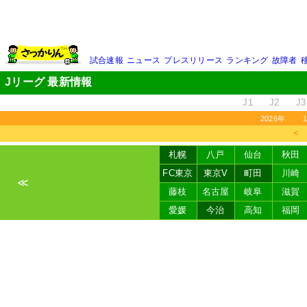
試合速報
ニュース
プレスリリース
ランキング
故障者
Jリーグ 最新情報
J1
J2
J3
2026年
＜
札幌
八戸
仙台
秋田
FC東京
東京V
町田
川崎
≪
藤枝
名古屋
岐阜
滋賀
愛媛
今治
高知
福岡