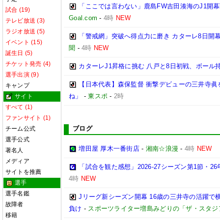
「ここでは言わない」鹿島FW吉田湊海のJ1開
試合 (19)
Goal.com
-
4時
NEW
テレビ放送 (3)
ラジオ放送 (5)
「警戒網」突破へ得点力に磨き カターレ8日開
イベント (15)
聞
-
4時
NEW
誕生日 (5)
チケット発売 (4)
カターレJ1昇格に挑む 八戸と8日初戦、ボール
選手出演 (9)
【日本代表】森保監督 衝撃デビューの三井寺眞
キャンプ
ね」
-
東スポ
-
2時
サイト
すべて (1)
ファンサイト (1)
ブログ
チーム公式
選手公式
増田屋 厚木一番街店
-
湘南☆浪漫
-
4時
NEW
著名人
メディア
「試合を観た感想」2026-27シーズン第1節・26年
サイトを推薦
4時
NEW
選手
選手名鑑
Jリーグ新シーズン開幕 16歳の三井寺の活躍で
故障者
負け
-
スポーツライター増島みどりの「ザ・スタジ
移籍