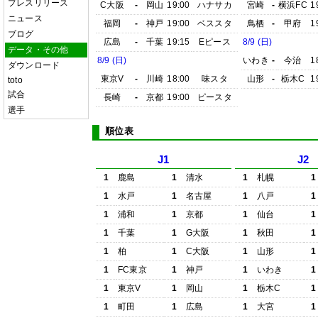
プレスリリース
C大阪
-
岡山
19:00
ハナサカ
宮崎
-
横浜FC
1
ニュース
福岡
-
神戸
19:00
ベススタ
鳥栖
-
甲府
1
ブログ
広島
-
千葉
19:15
Eピース
8/9 (日)
データ・その他
8/9 (日)
いわき
-
今治
1
ダウンロード
東京V
-
川崎
18:00
味スタ
山形
-
栃木C
1
toto
試合
長崎
-
京都
19:00
ピースタ
選手
順位表
J1
J2
1
鹿島
1
清水
1
札幌
1
1
水戸
1
名古屋
1
八戸
1
1
浦和
1
京都
1
仙台
1
1
千葉
1
G大阪
1
秋田
1
1
柏
1
C大阪
1
山形
1
1
FC東京
1
神戸
1
いわき
1
1
東京V
1
岡山
1
栃木C
1
1
町田
1
広島
1
大宮
1