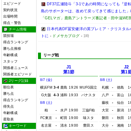
エピソード
DF37広瀬陸斗「3-1であの時間になっても『
契約状況
島のサポーターは、改めて戻ってきて感じました」/【
出場時間
「GELマガ」鹿島アントラーズ番記者・田中滋WE
得点・警告
日本代表DF冨安健洋の英プレミア・クリスタル
チーム情報
競技場
トに
-
ドメサカブログ
-
1時
得点ランキング
勝ち点推移
年齢構成
リーグ戦
スタッフ
J1
J2
関係者ニュース
第1節
第1
関係者エピソード
8/7 (金)
8/8 (土)
Jリーグ記録
順位表
横浜FM
3-4
鹿島
19:26
MUFG国立
札幌
-
徳島
1
勝ち点
G大阪
4-3
浦和
19:33
パナスタ
八戸
-
富山
1
得点ランキング
8/8 (土)
藤枝
-
仙台
1
得失点
柏
-
水戸
19:00
三協F柏
大宮
-
新潟
1
年齢構成
FC東京
-
町田
19:00
味スタ
磐田
-
秋田
1
星取表
名古屋
-
清水
19:00
豊田ス
大分
-
湘南
1
キーワード