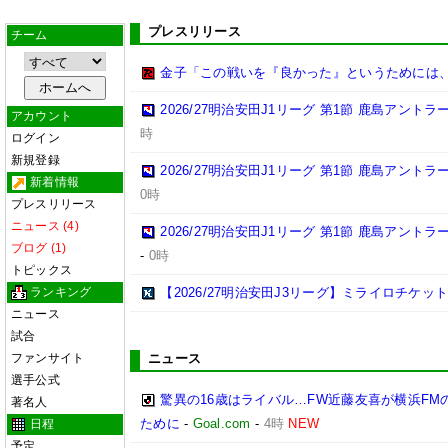
プレスリリース
チーム
金子「この戦いを『良かった』というためには
2026/27明治安田J1リーグ 第1節 鹿島アント
アカウント
時
ログイン
新規登録
2026/27明治安田J1リーグ 第1節 鹿島アント
新着情報
0時
プレスリリース
ニュース (4)
2026/27明治安田J1リーグ 第1節 鹿島アント
ブログ (1)
-
0時
トピックス
ランキング
【2026/27明治安田J3リーグ】ミライロチケ
ニュース
試合
ファンサイト
ニュース
選手公式
驚異の16歳はライバル…FW近藤友喜が横浜F
著名人
ために
-
Goal.com
-
4時
NEW
日程
予定