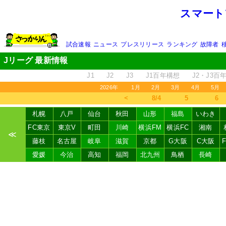
スマート
試合速報
ニュース
プレスリリース
ランキング
故障者
Jリーグ 最新情報
J1
J2
J3
J1百年構想
J2・J3百
2026年
1月
2月
3月
4月
5月
＜
8/4
5
6
札幌
八戸
仙台
秋田
山形
福島
いわき
FC東京
東京V
町田
川崎
横浜FM
横浜FC
湘南
≪
藤枝
名古屋
岐阜
滋賀
京都
G大阪
C大阪
愛媛
今治
高知
福岡
北九州
鳥栖
長崎