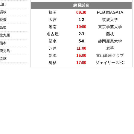
山口
練習試合
讃岐
福岡
09:30
FC延岡AGATA
大宮
1-2
筑波大学
愛媛
湘南
10:00
東京学芸大学
高知
名古屋
2-3
藤枝
北九州
清水
5-0
静岡産業大学
熊本
八戸
11:00
岩手
鹿児島
新潟
16:00
富山新庄クラブ
琉球
鳥栖
17:00
ジェイリースFC