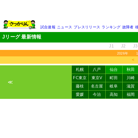
試合速報
ニュース
プレスリリース
ランキング
故障者
Jリーグ 最新情報
J1
J2
J3
2026年
＜
札幌
八戸
仙台
秋田
FC東京
東京V
町田
川崎
≪
藤枝
名古屋
岐阜
滋賀
愛媛
今治
高知
福岡