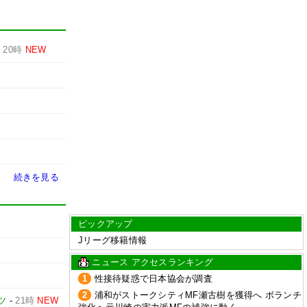
-
20時
NEW
続きを見る
ピックアップ
Jリーグ移籍情報
ニュース アクセスランキング
1
性接待疑惑で日本協会が調査
2
浦和がストークシティMF瀬古樹を獲得へ ボランチ
ツ
-
21時
NEW