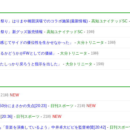
よさこい祭り」はりまや橋競演場でのコラボ施策(最新情報)
-
高知ユナイテッドSC
さこい祭り」新グッズ販売情報
-
高知ユナイテッドSC
-
19時
強く感じてサイドの優位性を生かせなかった」
-
大分トリニータ
-
19時
れるかどうかがFWとしての価値」
-
大分トリニータ
-
19時
にまたしっかり戻ろうと指示を出した」
-
大分トリニータ
-
19時
-
21時
NEW
0分にまさかの失点[20:23]
-
日刊スポーツ
-
21時
NEW
0:36]
-
日刊スポーツ
-
21時
NEW
「音楽を演奏しているよう」中井卓大ピピを監督称賛[20:42]
-
日刊スポー