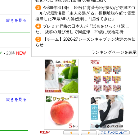
強化へ元川崎の実力派MFの補強に動く
3
令和8年8月8日、88分に背番号8が決めた“奇跡のゴ
W
ール”が話題沸騰「主人公過ぎる」長期離脱を経て電撃
復帰した26歳MFの鮮烈弾に「涙出てきた」
続きを見る
4
プレミア昇格の日本人が「試合をひっくり返し
た」 抜群の飛び出しで同点弾…29歳に現地期待
5
【チーム】2026-27シーズンキャプテン決定のお知
らせ
ランキングページを表示
グ
-
20時
NEW
続きを見る