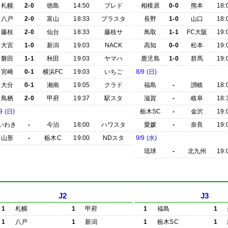
札幌
2-0
徳島
14:50
プレド
相模原
0-0
熊本
18:
八戸
2-0
富山
18:33
プラスタ
長野
1-0
山口
18:
藤枝
2-0
仙台
18:33
藤枝サ
鳥取
1-1
FC大阪
19:
大宮
1-0
新潟
19:03
NACK
高知
0-0
松本
19:
磐田
1-1
秋田
19:03
ヤマハ
鹿児島
1-0
群馬
19:
宮崎
0-1
横浜FC
19:03
いちご
8/9 (日)
大分
0-1
湘南
19:05
クラド
福島
-
讃岐
18:
鳥栖
2-0
甲府
19:37
駅スタ
滋賀
-
岐阜
18:
9 (日)
栃木SC
-
金沢
19:
いわき
-
今治
18:00
ハワスタ
愛媛
-
奈良
19:
山形
-
栃木C
19:00
NDスタ
9/9 (水)
琉球
-
北九州
19:
J2
J3
1
札幌
1
甲府
1
福島
1
1
八戸
1
新潟
1
栃木SC
1