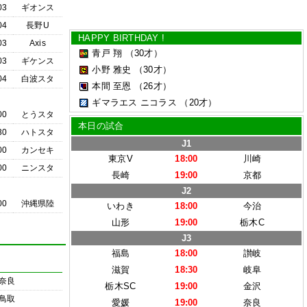
03
ギオンス
04
長野U
HAPPY BIRTHDAY !
03
Axis
青戸 翔
（30才）
03
ギケンス
小野 雅史
（30才）
04
白波スタ
本間 至恩
（26才）
ギマラエス ニコラス
（20才）
00
とうスタ
本日の試合
30
ハトスタ
J1
00
カンセキ
東京V
18:00
川崎
00
ニンスタ
長崎
19:00
京都
J2
00
沖縄県陸
いわき
18:00
今治
山形
19:00
栃木C
J3
福島
18:00
讃岐
滋賀
18:30
岐阜
奈良
栃木SC
19:00
金沢
鳥取
愛媛
19:00
奈良