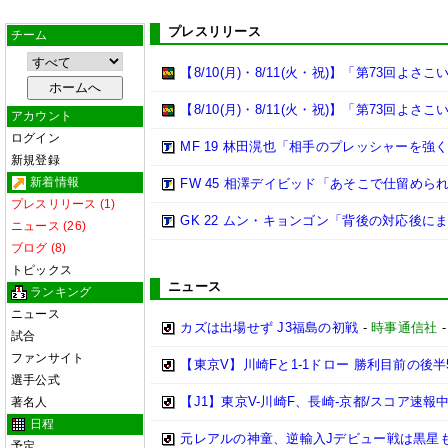
プレスリリース
チーム
【8/10(月)・8/11(火・祝)】「第73回
【8/10(月)・8/11(火・祝)】「第73回よ
アカウント
ログイン
MF 19 林田滉也「相手のプレッシャーを
新規登録
新着情報
FW 45 相澤デイビッド「あそこで仕留めら
プレスリリース (1)
GK 22 ムン・キョンゴン「背後の対応後
ニュース (26)
ブログ (8)
トピックス
ニュース
ランキング
ニュース
カズは出場せず J3福島の初戦
-
時事通信社
試合
ファンサイト
【東京V】川崎Fと1-1ドロー 勝利目前の後半5
選手公式
【J1】東京V-川崎F、長崎-京都/スコア速報中[2
著名人
日程
元レアルの神童、逆輸入Jデビュー戦は黒星も
予定