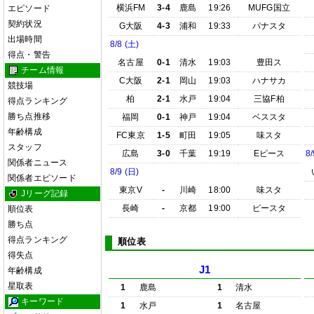
横浜FM
3-4
鹿島
19:26
MUFG国立
エピソード
契約状況
G大阪
4-3
浦和
19:33
パナスタ
出場時間
8/8 (土)
得点・警告
名古屋
0-1
清水
19:03
豊田ス
チーム情報
C大阪
2-1
岡山
19:03
ハナサカ
競技場
柏
2-1
水戸
19:04
三協F柏
得点ランキング
勝ち点推移
福岡
0-1
神戸
19:04
ベススタ
年齢構成
FC東京
1-5
町田
19:05
味スタ
スタッフ
広島
3-0
千葉
19:19
Eピース
8/
関係者ニュース
8/9 (日)
関係者エピソード
東京V
-
川崎
18:00
味スタ
Jリーグ記録
長崎
-
京都
19:00
ピースタ
順位表
勝ち点
得点ランキング
順位表
得失点
J1
年齢構成
星取表
1
鹿島
1
清水
キーワード
1
水戸
1
名古屋