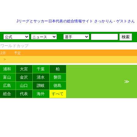
Jリーグとサッカー日本代表の総合情報サイト さっかりん
-
ゲストさん
FAワールドカップ
12月
予定
＞
浦和
大宮
千葉
柏
富山
金沢
清水
磐田
≫
広島
山口
讃岐
徳島
総合
代表
海外
すべて