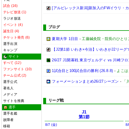
試合 (16)
[アルビレックス新潟]新加入のFWイウリ・
テレビ放送 (1)
ラジオ放送
イベント (4)
ブログ
誕生日 (4)
チケット発売 (6)
夏期大学 1日目
-
工藤鍼灸院・院長のひとり
選手出演
【J2第1節 いわき×今治】いわきがJ2リー
キャンプ
サイト
26/27 J1開幕戦 東京ヴェルディ vs 川崎フ
すべて (12)
ファンサイト (10)
1試合目と100試合目の勝利 (26.8.8)
-
よこは
チーム公式 (2)
フォーメーションまとめ26/27シーズン
-
「
選手公式
著名人
メディア
リーグ戦
サイトを推薦
選手
J1
選手名鑑
第1節
故障者
8/7 (金)
8/
移籍