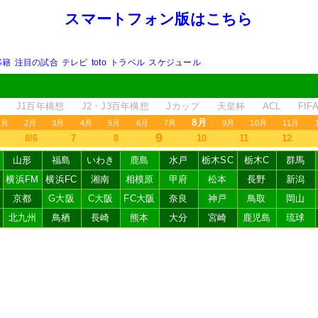
スマートフォン版はこちら
移籍
注目の試合
テレビ
toto
トラベル
スケジュール
J1百年構想
J2・J3百年構想
Jカップ
天皇杯
ACL
FI
8月
1月
2月
3月
4月
5月
6月
7月
9月
10月
11月
9
8/6
7
8
10
11
12
山形
福島
いわき
鹿島
水戸
栃木SC
栃木C
群馬
横浜FM
横浜FC
湘南
相模原
甲府
松本
長野
新潟
京都
G大阪
C大阪
FC大阪
奈良
神戸
鳥取
岡山
北九州
鳥栖
長崎
熊本
大分
宮崎
鹿児島
琉球