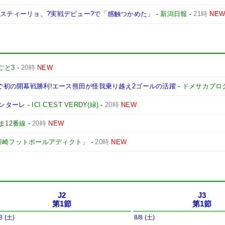
カスティーリョ、?実戦デビュー?で「感触つかめた」
-
新潟日報
-
21時
NE
ごと3
-
20時
NEW
グで初の開幕戦勝利!エース熊田が怪我乗り越え2ゴールの活躍
-
ドメサカブロ
ロンターレ
-
ICI C'EST VERDY(緑)
-
20時
NEW
ま12番線
-
20時
NEW
川崎フットボールアディクト」
-
20時
NEW
J2
J3
第1節
第1節
8 (土)
8/8 (土)