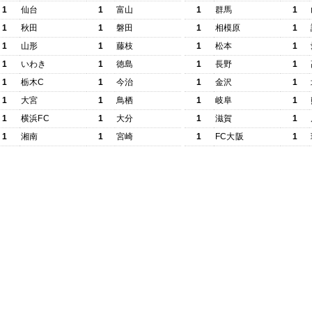
1
仙台
1
富山
1
群馬
1
1
秋田
1
磐田
1
相模原
1
1
山形
1
藤枝
1
松本
1
1
いわき
1
徳島
1
長野
1
1
栃木C
1
今治
1
金沢
1
1
大宮
1
鳥栖
1
岐阜
1
1
横浜FC
1
大分
1
滋賀
1
1
湘南
1
宮崎
1
FC大阪
1