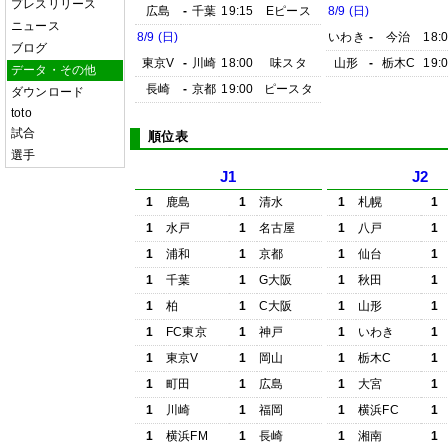
プレスリリース
広島
-
千葉
19:15
Eピース
8/9 (日)
ニュース
8/9 (日)
いわき
-
今治
18:
ブログ
東京V
-
川崎
18:00
味スタ
山形
-
栃木C
19:
データ・その他
長崎
-
京都
19:00
ピースタ
ダウンロード
toto
試合
順位表
選手
J1
J2
1
鹿島
1
清水
1
札幌
1
1
水戸
1
名古屋
1
八戸
1
1
浦和
1
京都
1
仙台
1
1
千葉
1
G大阪
1
秋田
1
1
柏
1
C大阪
1
山形
1
1
FC東京
1
神戸
1
いわき
1
1
東京V
1
岡山
1
栃木C
1
1
町田
1
広島
1
大宮
1
1
川崎
1
福岡
1
横浜FC
1
1
横浜FM
1
長崎
1
湘南
1