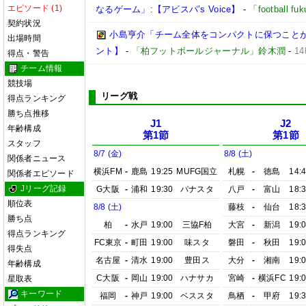
エピソード (1)
なるゲーム」:【アビスパ’s Voice】
-
「football 
契約状況
小島亨介「チーム全体をコンパクトに保つことが大事
出場時間
ント】
-
「柏フットボールジャーナル」鈴木潤
-
1
得点・警告
チーム情報
競技場
リーグ戦
得点ランキング
勝ち点推移
J1
J2
年齢構成
第1節
第1節
スタッフ
8/7 (金)
8/8 (土)
関係者ニュース
横浜FM
-
鹿島
19:25
MUFG国立
札幌
-
徳島
14:
関係者エピソード
Jリーグ記録
G大阪
-
浦和
19:30
パナスタ
八戸
-
富山
18:
順位表
8/8 (土)
藤枝
-
仙台
18:
勝ち点
柏
-
水戸
19:00
三協F柏
大宮
-
新潟
19:
得点ランキング
FC東京
-
町田
19:00
味スタ
磐田
-
秋田
19:
得失点
名古屋
-
清水
19:00
豊田ス
大分
-
湘南
19:
年齢構成
C大阪
-
岡山
19:00
ハナサカ
宮崎
-
横浜FC
19:
星取表
キーワード
福岡
-
神戸
19:00
ベススタ
鳥栖
-
甲府
19: