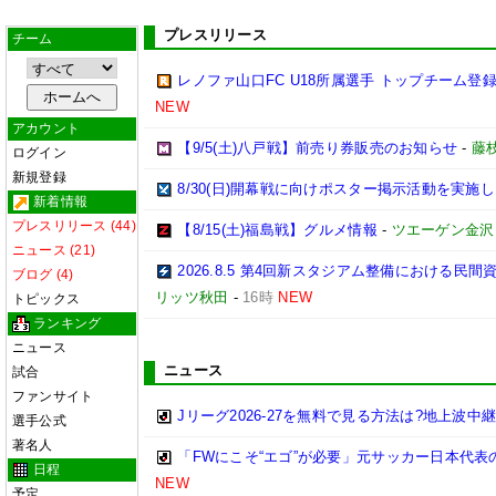
プレスリリース
チーム
レノファ山口FC U18所属選手 トップチーム登録
NEW
アカウント
【9/5(土)八戸戦】前売り券販売のお知らせ
-
藤枝
ログイン
新規登録
8/30(日)開幕戦に向けポスター掲示活動を実施
新着情報
プレスリリース (44)
【8/15(土)福島戦】グルメ情報
-
ツエーゲン金沢
ニュース (21)
2026.8.5 第4回新スタジアム整備における
ブログ (4)
リッツ秋田
-
16時
NEW
トピックス
ランキング
ニュース
ニュース
試合
ファンサイト
Jリーグ2026-27を無料で見る方法は?地上波中
選手公式
著名人
「FWにこそ“エゴ”が必要」元サッカー日本代
日程
NEW
予定