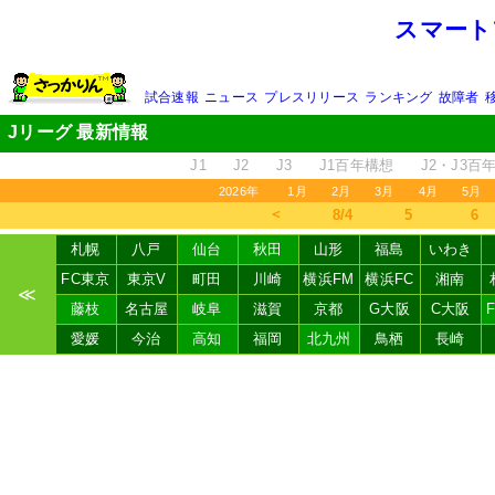
スマート
試合速報
ニュース
プレスリリース
ランキング
故障者
Jリーグ 最新情報
J1
J2
J3
J1百年構想
J2・J3百
2026年
1月
2月
3月
4月
5月
＜
8/4
5
6
札幌
八戸
仙台
秋田
山形
福島
いわき
FC東京
東京V
町田
川崎
横浜FM
横浜FC
湘南
≪
藤枝
名古屋
岐阜
滋賀
京都
G大阪
C大阪
愛媛
今治
高知
福岡
北九州
鳥栖
長崎