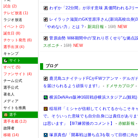
試合 (2)
わずか「22分間」が示す意味 真価問われるJリ
テレビ放送 (1)
レイラック滋賀のGK笠原淳さん(新潟高校出身)3
ラジオ放送
イベント (2)
「やめない力」とは ?
-
新潟日報
-
16時
NEW
誕生日 (8)
菅原由勢 W杯期間中の“至れり尽くせり”な拠
チケット発売 (6)
スポニチ
-
16時
NEW
選手出演 (4)
キャンプ
サイト
ブログ
すべて (5)
ファンサイト (4)
鹿児島ユナイテッドFCがFWフアンマ・デルガ
チーム公式
を届けられるよう頑張ります!」
-
ドメサカブログ
選手公式
著名人
横浜DeNAvs阪神16回戦@横浜スタジアム(観戦)
メディア
サイトを推薦
稲垣祥「ミシャが信頼してくれてるからこそキ
選手
で。そういった意味でも自分自身には責任がありま
選手名鑑 (12)
は思います」【8/7練習後のコメント】
-
赤鯱新報
故障者
塚原真也/「開幕戦は勝ち点3を取って目標に向
移籍 (14)