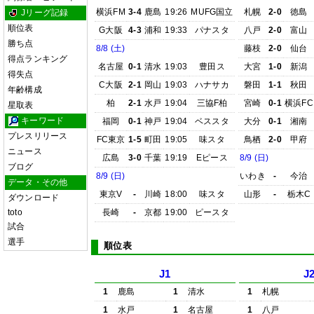
横浜FM
3-4
鹿島
19:26
MUFG国立
札幌
2-0
徳島
Jリーグ記録
順位表
G大阪
4-3
浦和
19:33
パナスタ
八戸
2-0
富山
勝ち点
8/8 (土)
藤枝
2-0
仙台
得点ランキング
名古屋
0-1
清水
19:03
豊田ス
大宮
1-0
新潟
得失点
C大阪
2-1
岡山
19:03
ハナサカ
磐田
1-1
秋田
年齢構成
柏
2-1
水戸
19:04
三協F柏
宮崎
0-1
横浜FC
星取表
キーワード
福岡
0-1
神戸
19:04
ベススタ
大分
0-1
湘南
プレスリリース
FC東京
1-5
町田
19:05
味スタ
鳥栖
2-0
甲府
ニュース
広島
3-0
千葉
19:19
Eピース
8/9 (日)
ブログ
8/9 (日)
いわき
-
今治
データ・その他
東京V
-
川崎
18:00
味スタ
山形
-
栃木C
ダウンロード
toto
長崎
-
京都
19:00
ピースタ
試合
選手
順位表
J1
J
1
鹿島
1
清水
1
札幌
1
水戸
1
名古屋
1
八戸