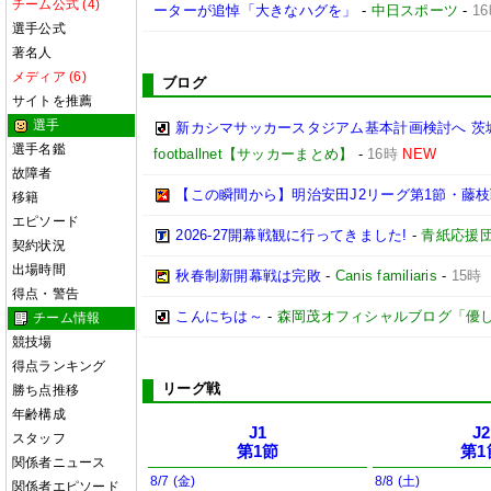
チーム公式 (4)
ーターが追悼「大きなハグを」
-
中日スポーツ
-
1
選手公式
著名人
メディア (6)
ブログ
サイトを推薦
選手
新カシマサッカースタジアム基本計画検討へ 茨
選手名鑑
footballnet【サッカーまとめ】
-
16時
NEW
故障者
【この瞬間から】明治安田J2リーグ第1節・藤枝戦
移籍
エピソード
2026-27開幕戦観に行ってきました!
-
青紙応援
契約状況
出場時間
秋春制新開幕戦は完敗
-
Canis familiaris
-
15時
得点・警告
こんにちは～
-
森岡茂オフィシャルブログ「優しいブロ
チーム情報
競技場
得点ランキング
リーグ戦
勝ち点推移
年齢構成
J1
J2
スタッフ
第1節
第1
関係者ニュース
8/7 (金)
8/8 (土)
関係者エピソード