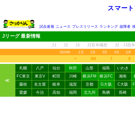
スマート
試合速報
ニュース
プレスリリース
ランキング
故障者
Jリーグ 最新情報
J1
J2
J3
J1百年構想
J2・J3百
2026年
1月
2月
3月
4月
5月
＜
8/6
7
8
札幌
八戸
仙台
秋田
山形
福島
いわき
FC東京
東京V
町田
川崎
横浜FM
横浜FC
湘南
≪
藤枝
名古屋
岐阜
滋賀
京都
G大阪
C大阪
愛媛
今治
高知
福岡
北九州
鳥栖
長崎