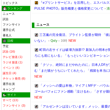
『eプリントサービス』を活用した、エスパルス選
トピックス
ランキング
PULSE PHOTO』販売概要と価格変更について
-
清
ニュース
試合
ファンサイト
ニュース
選手公式
三笘薫の完全復活、ブライトン監督が期待 「彼
著名人
いない」
-
Qoly
-
16時
NEW
日程
予定
町田の左サイドは破壊力抜群!? 新加入の明本
試合 (16)
ろにも前にもいる」「もっといいコンビネーション
テレビ放送 (1)
ラジオ放送 (1)
「クソッ、絶対にまだやれたのに」日本人DFが
イベント (4)
む「まだ彼がうちにいてくれたら」「残留を本当に
誕生日 (4)
NEW
チケット発売 (6)
選手出演
「メッシへの愛は本物」マイアミMFデ・パウル
キャンプ
ゴールパフォにファン感動「泣けるわ」「さすが親
サイト
NEW
すべて (13)
ファンサイト (3)
「アルゼンチンは泣いています」メッシ、最愛の