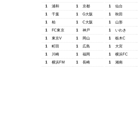
1
浦和
1
京都
1
仙台
1
千葉
1
G大阪
1
秋田
1
柏
1
C大阪
1
山形
1
FC東京
1
神戸
1
いわき
1
東京V
1
岡山
1
栃木C
1
町田
1
広島
1
大宮
1
川崎
1
福岡
1
横浜FC
1
横浜FM
1
長崎
1
湘南