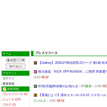
プレスリリース
チーム
【Gallery】2026/27明治安田J3リーグ 第1節 
毎日放送「KICK OFF!KANSAI」に岡澤 昂
アカウント
15時
NEW
ログイン
新規登録
8/10(月)臨時休業のお知らせ
-
FC岐阜
-
15時
N
新着情報
プレスリリース (4)
【育成だより】清水エスパルスU-12 コスモヘルス Chall
ニュース (20)
スパルス
-
15時
NEW
ブログ (2)