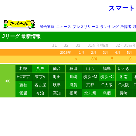
スマート
試合速報
ニュース
プレスリリース
ランキング
故障者
Jリーグ 最新情報
J1
J2
J3
J1百年構想
J2・J3百
2026年
1月
2月
3月
4月
5月
＜
8/4
5
6
札幌
八戸
仙台
秋田
山形
福島
いわき
FC東京
東京V
町田
川崎
横浜FM
横浜FC
湘南
≪
藤枝
名古屋
岐阜
滋賀
京都
G大阪
C大阪
愛媛
今治
高知
福岡
北九州
鳥栖
長崎