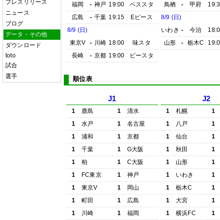
プレスリリース
福岡
-
神戸
19:00
ベススタ
鳥栖
-
甲府
19:
ニュース
広島
-
千葉
19:15
Eピース
8/9 (日)
ブログ
8/9 (日)
いわき
-
今治
18:
データ・その他
東京V
-
川崎
18:00
味スタ
山形
-
栃木C
19:
ダウンロード
toto
長崎
-
京都
19:00
ピースタ
試合
選手
順位表
J1
J2
1
鹿島
1
清水
1
札幌
1
1
水戸
1
名古屋
1
八戸
1
1
浦和
1
京都
1
仙台
1
1
千葉
1
G大阪
1
秋田
1
1
柏
1
C大阪
1
山形
1
1
FC東京
1
神戸
1
いわき
1
1
東京V
1
岡山
1
栃木C
1
1
町田
1
広島
1
大宮
1
1
川崎
1
福岡
1
横浜FC
1