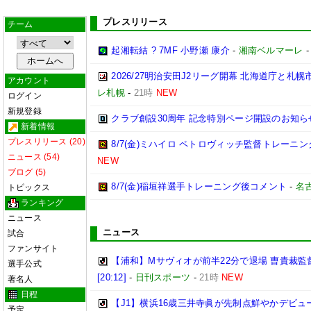
プレスリリース
チーム
起湘転結 ? 7MF 小野瀬 康介
-
湘南ベルマーレ
2026/27明治安田J2リーグ開幕 北海道庁と
アカウント
レ札幌
-
21時
NEW
ログイン
新規登録
クラブ創設30周年 記念特別ページ開設のお知ら
新着情報
プレスリリース (20)
8/7(金)ミハイロ ペトロヴィッチ監督トレーニ
ニュース (54)
NEW
ブログ (5)
8/7(金)稲垣祥選手トレーニング後コメント
-
名
トピックス
ランキング
ニュース
ニュース
試合
ファンサイト
【浦和】Mサヴィオが前半22分で退場 曺貴裁
選手公式
[20:12]
-
日刊スポーツ
-
21時
NEW
著名人
日程
【J1】横浜16歳三井寺眞が先制点鮮やかデビ
予定