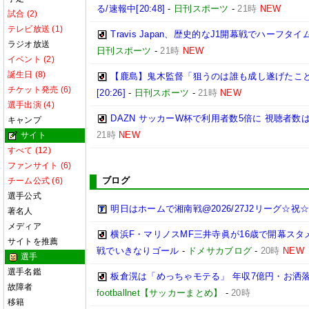
る/速報中[20:48]
-
日刊スポーツ
-
21時
NEW
試合 (2)
テレビ放送 (1)
Travis Japan、歴史的なJ1開幕戦でハーフタ
ラジオ放送
日刊スポーツ
-
21時
NEW
イベント (2)
誕生日 (8)
【鹿島】鬼木監督「狙うのは誰も成し遂げたこ
チケット発売 (6)
[20:26]
-
日刊スポーツ
-
21時
NEW
選手出演 (4)
DAZN サッカーW杯で利用者数5倍に 視聴者数は
キャンプ
21時
NEW
サイト
すべて (12)
ファンサイト (6)
ブログ
チーム公式 (6)
選手公式
明日はホームで湘南戦@2026/27J2リーグ☆祝☆開
著名人
メディア
横浜F・マリノスMF三井寺眞が16歳で開幕スタ
サイトを推薦
戦でいきなりゴール
-
ドメサカブログ
-
20時
NEW
選手
選手名鑑
板倉滉は「めっちゃモテる」 年収7億円・お洒
故障者
footballnet【サッカーまとめ】
-
20時
移籍