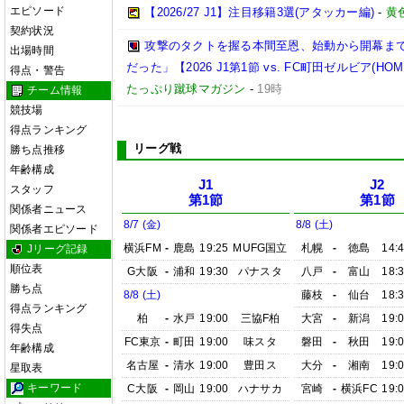
エピソード
【2026/27 J1】注目移籍3選(アタッカー編)
-
黄
契約状況
攻撃のタクトを握る本間至恩、始動から開幕ま
出場時間
だった」【2026 J1第1節 vs. FC町田ゼルビア(HOM
得点・警告
たっぷり蹴球マガジン
-
19時
チーム情報
競技場
得点ランキング
リーグ戦
勝ち点推移
年齢構成
J1
J2
スタッフ
第1節
第1節
関係者ニュース
8/7 (金)
8/8 (土)
関係者エピソード
横浜FM
-
鹿島
19:25
MUFG国立
札幌
-
徳島
14:
Jリーグ記録
順位表
G大阪
-
浦和
19:30
パナスタ
八戸
-
富山
18:
勝ち点
8/8 (土)
藤枝
-
仙台
18:
得点ランキング
柏
-
水戸
19:00
三協F柏
大宮
-
新潟
19:
得失点
FC東京
-
町田
19:00
味スタ
磐田
-
秋田
19:
年齢構成
名古屋
-
清水
19:00
豊田ス
大分
-
湘南
19:
星取表
キーワード
C大阪
-
岡山
19:00
ハナサカ
宮崎
-
横浜FC
19: