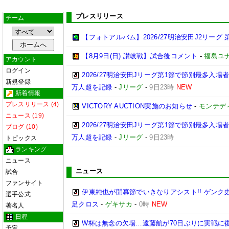
プレスリリース
チーム
【フォトアルバム】2026/27明治安田J2リーグ 第
【8月9日(日) 讃岐戦】試合後コメント
-
福島ユ
アカウント
ログイン
2026/27明治安田Jリーグ第1節で節別最多入場
新規登録
万人超を記録
-
Jリーグ
-
9日23時
NEW
新着情報
プレスリリース (4)
VICTORY AUCTION実施のお知らせ
-
モンテデ
ニュース (19)
2026/27明治安田Jリーグ第1節で節別最多入場
ブログ (10)
万人超を記録
-
Jリーグ
-
9日23時
トピックス
ランキング
ニュース
ニュース
試合
ファンサイト
伊東純也が開幕節でいきなりアシスト!! ゲン
選手公式
足クロス
-
ゲキサカ
-
0時
NEW
著名人
日程
W杯は無念の欠場…遠藤航が70日ぶりに実戦に復
予定