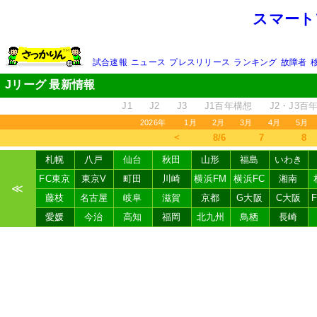
スマート
試合速報
ニュース
プレスリリース
ランキング
故障者
Jリーグ 最新情報
J1
J2
J3
J1百年構想
J2・J3百
2026年
1月
2月
3月
4月
5月
＜
8/6
7
8
札幌
八戸
仙台
秋田
山形
福島
いわき
FC東京
東京V
町田
川崎
横浜FM
横浜FC
湘南
≪
藤枝
名古屋
岐阜
滋賀
京都
G大阪
C大阪
愛媛
今治
高知
福岡
北九州
鳥栖
長崎