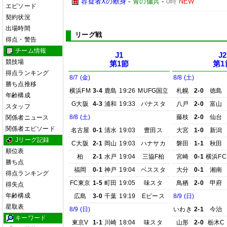
容疑者Xの献身
-
青の傭兵
-
0時
NEW
エピソード
契約状況
出場時間
リーグ戦
得点・警告
チーム情報
J1
J2
競技場
第1節
第1
得点ランキング
8/7 (金)
8/8 (土)
勝ち点推移
横浜FM
3-4
鹿島
19:26
MUFG国立
札幌
2-0
徳島
年齢構成
G大阪
4-3
浦和
19:33
パナスタ
八戸
2-0
富山
スタッフ
8/8 (土)
藤枝
2-0
仙台
関係者ニュース
関係者エピソード
名古屋
0-1
清水
19:03
豊田ス
大宮
1-0
新潟
Jリーグ記録
C大阪
2-1
岡山
19:03
ハナサカ
磐田
1-1
秋田
順位表
柏
2-1
水戸
19:04
三協F柏
宮崎
0-1
横浜FC
勝ち点
福岡
0-1
神戸
19:04
ベススタ
大分
0-1
湘南
得点ランキング
FC東京
1-5
町田
19:05
味スタ
鳥栖
2-0
甲府
得失点
年齢構成
広島
3-0
千葉
19:19
Eピース
8/9 (日)
星取表
8/9 (日)
いわき
2-1
今治
キーワード
東京V
1-1
川崎
18:04
味スタ
山形
2-0
栃木C