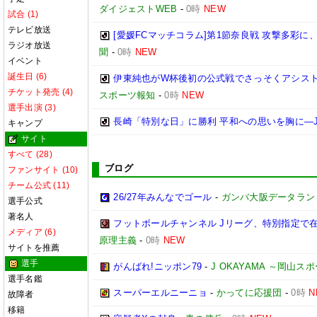
ダイジェストWEB
-
0時
NEW
試合 (1)
テレビ放送
[愛媛FCマッチコラム]第1節奈良戦 攻撃多彩
ラジオ放送
聞
-
0時
NEW
イベント
誕生日 (6)
伊東純也がW杯後初の公式戦でさっそくアシスト
チケット発売 (4)
スポーツ報知
-
0時
NEW
選手出演 (3)
長崎「特別な日」に勝利 平和への思いを胸に―
キャンプ
サイト
すべて (28)
ブログ
ファンサイト (10)
チーム公式 (11)
26/27年みんなでゴール
-
ガンバ大阪データランド(GA
選手公式
著名人
フットボールチャンネル Jリーグ、特別指定で
メディア (6)
原理主義
-
0時
NEW
サイトを推薦
選手
がんばれ!ニッポン79
-
J OKAYAMA ～岡山
選手名鑑
スーパーエルニーニョ
-
かってに応援団
-
0時
N
故障者
移籍