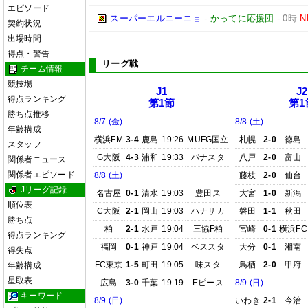
エピソード
スーパーエルニーニョ
-
かってに応援団
-
0時
N
契約状況
出場時間
得点・警告
リーグ戦
チーム情報
競技場
J1
J2
得点ランキング
第1節
第1
勝ち点推移
8/7 (金)
8/8 (土)
年齢構成
横浜FM
3-4
鹿島
19:26
MUFG国立
札幌
2-0
徳島
スタッフ
G大阪
4-3
浦和
19:33
パナスタ
八戸
2-0
富山
関係者ニュース
関係者エピソード
8/8 (土)
藤枝
2-0
仙台
Jリーグ記録
名古屋
0-1
清水
19:03
豊田ス
大宮
1-0
新潟
順位表
C大阪
2-1
岡山
19:03
ハナサカ
磐田
1-1
秋田
勝ち点
柏
2-1
水戸
19:04
三協F柏
宮崎
0-1
横浜FC
得点ランキング
福岡
0-1
神戸
19:04
ベススタ
大分
0-1
湘南
得失点
FC東京
1-5
町田
19:05
味スタ
鳥栖
2-0
甲府
年齢構成
星取表
広島
3-0
千葉
19:19
Eピース
8/9 (日)
キーワード
8/9 (日)
いわき
2-1
今治