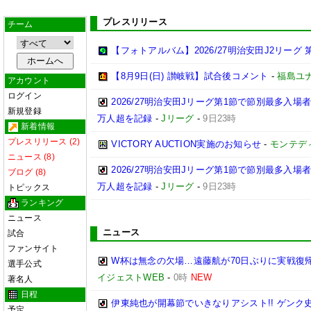
プレスリリース
チーム
【フォトアルバム】2026/27明治安田J2リーグ 第
【8月9日(日) 讃岐戦】試合後コメント
-
福島ユ
アカウント
ログイン
2026/27明治安田Jリーグ第1節で節別最多入場
新規登録
万人超を記録
-
Jリーグ
-
9日23時
新着情報
プレスリリース (2)
VICTORY AUCTION実施のお知らせ
-
モンテデ
ニュース (8)
2026/27明治安田Jリーグ第1節で節別最多入場
ブログ (8)
万人超を記録
-
Jリーグ
-
9日23時
トピックス
ランキング
ニュース
ニュース
試合
ファンサイト
W杯は無念の欠場…遠藤航が70日ぶりに実戦復帰
選手公式
イジェストWEB
-
0時
NEW
著名人
日程
伊東純也が開幕節でいきなりアシスト!! ゲン
予定