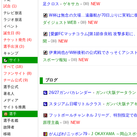
足クロス
-
ゲキサカ
-
0時
NEW
試合 (1)
テレビ放送
W杯は無念の欠場…遠藤航が70日ぶりに実戦に復
ラジオ放送
ダイジェストWEB
-
0時
NEW
イベント
誕生日 (6)
[愛媛FCマッチコラム]第1節奈良戦 攻撃多彩
チケット発売 (4)
聞
-
0時
NEW
選手出演 (3)
伊東純也がW杯後初の公式戦でさっそくアシスト
キャンプ
スポーツ報知
-
0時
NEW
サイト
すべて (18)
ファンサイト (8)
ブログ
チーム公式 (9)
選手公式
26/27ガンバカレンダー
-
ガンバ大阪データランド(GA
著名人
メディア
スタジアム日曜リトルクラス
-
ガンバ大阪チア
サイトを推薦
選手
フットボールチャンネル Jリーグ、特別指定で
選手名鑑
原理主義
-
0時
NEW
故障者
がんばれ!ニッポン79
-
J OKAYAMA ～岡山
移籍