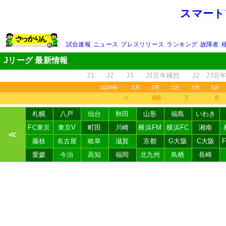
スマート
試合速報
ニュース
プレスリリース
ランキング
故障者
Jリーグ 最新情報
J1
J2
J3
J1百年構想
J2・J3百
2026年
1月
2月
3月
4月
5月
＜
8/6
7
8
札幌
八戸
仙台
秋田
山形
福島
いわき
FC東京
東京V
町田
川崎
横浜FM
横浜FC
湘南
≪
藤枝
名古屋
岐阜
滋賀
京都
G大阪
C大阪
愛媛
今治
高知
福岡
北九州
鳥栖
長崎