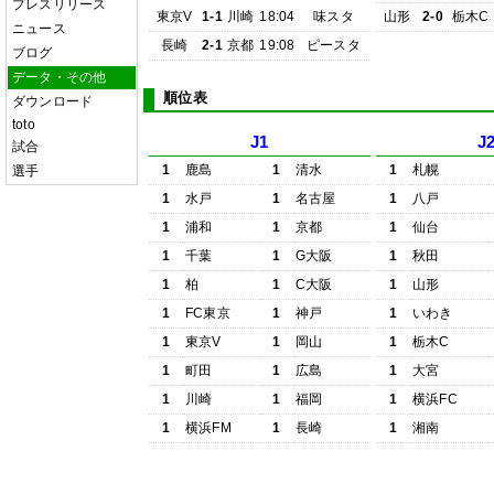
プレスリリース
東京V
1-1
川崎
18:04
味スタ
山形
2-0
栃木C
ニュース
長崎
2-1
京都
19:08
ピースタ
ブログ
データ・その他
順位表
ダウンロード
toto
J1
J
試合
1
鹿島
1
清水
1
札幌
選手
1
水戸
1
名古屋
1
八戸
1
浦和
1
京都
1
仙台
1
千葉
1
G大阪
1
秋田
1
柏
1
C大阪
1
山形
1
FC東京
1
神戸
1
いわき
1
東京V
1
岡山
1
栃木C
1
町田
1
広島
1
大宮
1
川崎
1
福岡
1
横浜FC
1
横浜FM
1
長崎
1
湘南