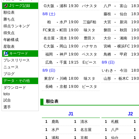
Jリーグ記録
G大阪
-
浦和
19:30
パナスタ
八戸
-
富山
18:
順位表
8/8 (土)
藤枝
-
仙台
18:
勝ち点
柏
-
水戸
19:00
三協F柏
大宮
-
新潟
19:
得点ランキング
FC東京
-
町田
19:00
味スタ
磐田
-
秋田
19:
得失点
名古屋
-
清水
19:00
豊田ス
大分
-
湘南
19:
年齢構成
C大阪
-
岡山
19:00
ハナサカ
宮崎
-
横浜FC
19:
星取表
キーワード
福岡
-
神戸
19:00
ベススタ
鳥栖
-
甲府
19:
プレスリリース
広島
-
千葉
19:15
Eピース
8/9 (日)
ニュース
8/9 (日)
いわき
-
今治
18:
ブログ
東京V
-
川崎
18:00
味スタ
山形
-
栃木C
19:
データ・その他
長崎
-
京都
19:00
ピースタ
ダウンロード
toto
試合
順位表
選手
J1
J2
1
鹿島
1
清水
1
札幌
1
1
水戸
1
名古屋
1
八戸
1
1
浦和
1
京都
1
仙台
1