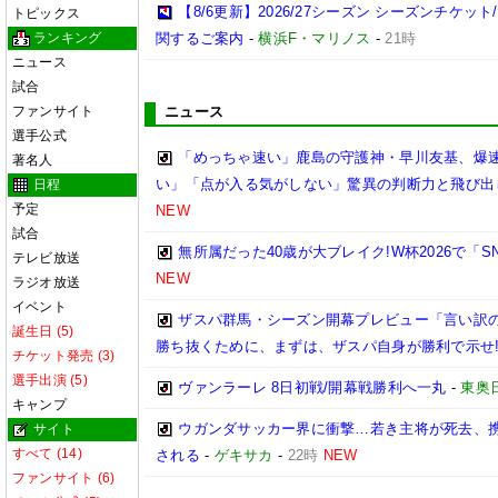
【8/6更新】2026/27シーズン シーズンチケ
トピックス
ランキング
関するご案内
-
横浜F・マリノス
-
21時
ニュース
試合
ファンサイト
ニュース
選手公式
「めっちゃ速い」鹿島の守護神・早川友基、爆速
著名人
い」「点が入る気がしない」驚異の判断力と飛び出
日程
予定
NEW
試合
無所属だった40歳が大ブレイク!W杯2026で「
テレビ放送
NEW
ラジオ放送
イベント
ザスパ群馬・シーズン開幕プレビュー「言い訳
誕生日 (5)
勝ち抜くために、まずは、ザスパ自身が勝利で示せ
チケット発売 (3)
選手出演 (5)
ヴァンラーレ 8日初戦/開幕戦勝利へ一丸
-
東奥
キャンプ
ウガンダサッカー界に衝撃…若き主将が死去、
サイト
すべて (14)
される
-
ゲキサカ
-
22時
NEW
ファンサイト (6)