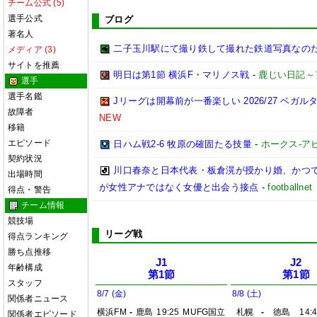
チーム公式 (5)
選手公式
ブログ
著名人
二子玉川駅にて撮り鉄して撮れた鉄道写真なのだ!! (20
メディア (3)
サイトを推薦
明日は第1節 横浜F・マリノス戦
-
鹿じい日記～
選手
選手名鑑
Jリーグは開幕前が一番楽しい 2026/27 ベガル
故障者
NEW
移籍
エピソード
日ハム戦2-6 牧原の確固たる技量
-
ホークス-アビ
契約状況
川口春奈と日本代表・板倉滉が授かり婚、かつ
出場時間
が女性アナではなく女優と出会う接点
-
footbal
得点・警告
チーム情報
競技場
リーグ戦
得点ランキング
勝ち点推移
J1
J2
年齢構成
第1節
第1節
スタッフ
8/7 (金)
8/8 (土)
関係者ニュース
横浜FM
-
鹿島
19:25
MUFG国立
札幌
-
徳島
14:
関係者エピソード