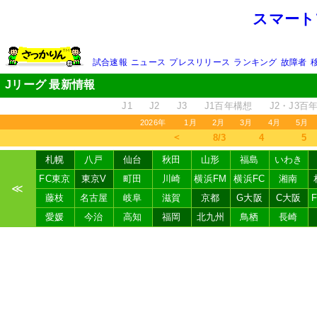
スマート
試合速報
ニュース
プレスリリース
ランキング
故障者
Jリーグ 最新情報
J1
J2
J3
J1百年構想
J2・J3百
2026年
1月
2月
3月
4月
5月
＜
8/3
4
5
札幌
八戸
仙台
秋田
山形
福島
いわき
FC東京
東京V
町田
川崎
横浜FM
横浜FC
湘南
≪
藤枝
名古屋
岐阜
滋賀
京都
G大阪
C大阪
愛媛
今治
高知
福岡
北九州
鳥栖
長崎