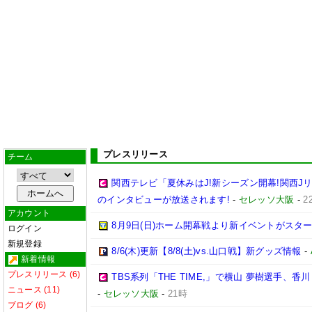
プレスリリース
チーム
関西テレビ「夏休みはJ!新シーズン開幕!関西J
のインタビューが放送されます!
-
セレッソ大阪
-
2
アカウント
8月9日(日)ホーム開幕戦より新イベントがスター
ログイン
新規登録
8/6(木)更新【8/8(土)vs.山口戦】新グッズ情報
-
新着情報
プレスリリース (6)
TBS系列「THE TIME,」で横山 夢樹選手、
ニュース (11)
-
セレッソ大阪
-
21時
ブログ (6)