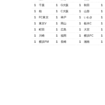
1
千葉
1
G大阪
1
秋田
1
1
柏
1
C大阪
1
山形
1
1
FC東京
1
神戸
1
いわき
1
1
東京V
1
岡山
1
栃木C
1
1
町田
1
広島
1
大宮
1
1
川崎
1
福岡
1
横浜FC
1
1
横浜FM
1
長崎
1
湘南
1