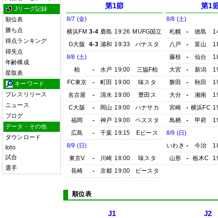
第1節
第1
Jリーグ記録
8/7 (金)
8/8 (土)
順位表
勝ち点
横浜FM
3-4
鹿島
19:26
MUFG国立
札幌
-
徳島
1
得点ランキング
G大阪
4-3
浦和
19:33
パナスタ
八戸
-
富山
1
得失点
8/8 (土)
藤枝
-
仙台
1
年齢構成
柏
-
水戸
19:00
三協F柏
大宮
-
新潟
1
星取表
FC東京
-
町田
19:00
味スタ
磐田
-
秋田
1
キーワード
プレスリリース
名古屋
-
清水
19:00
豊田ス
大分
-
湘南
1
ニュース
C大阪
-
岡山
19:00
ハナサカ
宮崎
-
横浜FC
1
ブログ
福岡
-
神戸
19:00
ベススタ
鳥栖
-
甲府
1
データ・その他
広島
-
千葉
19:15
Eピース
8/9 (日)
ダウンロード
8/9 (日)
いわき
-
今治
1
toto
試合
東京V
-
川崎
18:00
味スタ
山形
-
栃木C
1
選手
長崎
-
京都
19:00
ピースタ
順位表
J1
J2