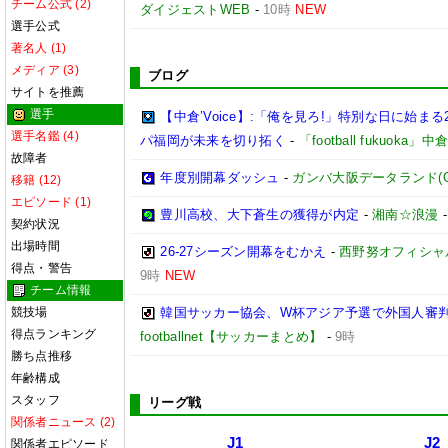
チーム公式 (2)
ダイジェストWEB
-
10時
NEW
選手公式
著名人 (1)
メディア (3)
ブログ
サイトを推薦
選手
【中倉’Voice】:「俺を見ろ!」特別な日に始まる
選手名鑑 (4)
パ福岡が未来を切り拓く
-
「football fukuoka」
故障者
年度別開幕ダッシュ
-
ガンバ大阪データランド(GAMB
移籍 (12)
エピソード (1)
豊川高校、大下蒼生の獲得が内定
-
湘南☆浪漫
契約状況
出場時間
26-27シーズン開幕をむかえ
-
西野努オフィシャルブ
得点・警告
9時
NEW
チーム情報
競技場
韓国サッカー協会、W杯アジア予選で外国人審
得点ランキング
footballnet【サッカーまとめ】
-
9時
勝ち点推移
年齢構成
スタッフ
リーグ戦
関係者ニュース (2)
J1
J2
関係者エピソード