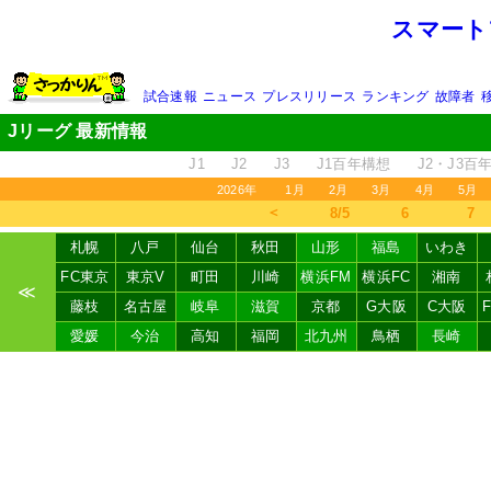
スマート
試合速報
ニュース
プレスリリース
ランキング
故障者
Jリーグ 最新情報
J1
J2
J3
J1百年構想
J2・J3百
2026年
1月
2月
3月
4月
5月
＜
8/5
6
7
札幌
八戸
仙台
秋田
山形
福島
いわき
FC東京
東京V
町田
川崎
横浜FM
横浜FC
湘南
≪
藤枝
名古屋
岐阜
滋賀
京都
G大阪
C大阪
愛媛
今治
高知
福岡
北九州
鳥栖
長崎