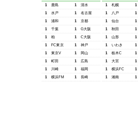
1
鹿島
1
清水
1
札幌
1
1
水戸
1
名古屋
1
八戸
1
1
浦和
1
京都
1
仙台
1
1
千葉
1
G大阪
1
秋田
1
1
柏
1
C大阪
1
山形
1
1
FC東京
1
神戸
1
いわき
1
1
東京V
1
岡山
1
栃木C
1
1
町田
1
広島
1
大宮
1
1
川崎
1
福岡
1
横浜FC
1
1
横浜FM
1
長崎
1
湘南
1