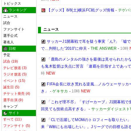
トピックス
ランキング
【グッズ】8/8(土)横浜FC戦グッズ情報
-
テゲバ
ニュース
試合
ファンサイト
ニュース
選手公式
サッカーJ1開幕戦で耳を疑う事実「ん?」「嘘で
著名人
で…判明した“2010”に仰天
-
THE ANSWER
-
10時
日程
予定
「鹿島のメンタルの強さを最後は見せられたかな
試合 (19)
も鬼木監督は失点に苦言 「連覇を目指す上であっ
テレビ放送 (3)
時
NEW
ラジオ放送 (5)
イベント (15)
FIFA会長に吹き荒れる逆風…ノルウェーサッ
誕生日 (5)
き」
-
ゲキサカ
-
10時
NEW
チケット発売 (4)
選手出演 (9)
「これぞ理不尽」「すげーカーブ」J1開幕戦で生
キャンプ
回見ても技術点高すぎる」
-
サッカーダイジェスト
サイト
すべて (11)
「CLで活躍してMOMのトロフィーを取りたい
ファンサイト (5)
来「W杯にも出場したい」。Jリーグでの目標も語る