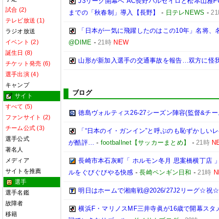
J3リーグ開幕へ AC長野パルセイロと松本山雅F
試合 (2)
までの「秋春制」導入【長野】
-
日テレNEWS
-
2
テレビ放送 (1)
「日本が一気に飛躍したのはこの10年」名将、
ラジオ放送
イベント (2)
@DIME
-
21時
NEW
誕生日 (8)
山形が新加入選手の交通事故を報告…双方に怪
チケット発売 (6)
選手出演 (4)
キャンプ
ブログ
サイト
すべて (5)
徳島ヴォルティス26-27シーズン陣容(監督&チー
ファンサイト (2)
チーム公式 (3)
「“日本のイ・ガンイン”と呼ぶのも恥ずかしいレ
選手公式
が酷評…
-
footballnet【サッカーまとめ】
-
21時
N
著名人
メディア
長崎市本石灰町「 ホルモン冬月 思案橋横丁店 
サイトを推薦
ルをぐびぐびやる快感
-
長崎ペンギン日和
-
21時
N
選手
明日はホームで湘南戦@2026/27J2リーグ☆祝☆開
選手名鑑
故障者
横浜F・マリノスMF三井寺眞が16歳で開幕スタ
移籍