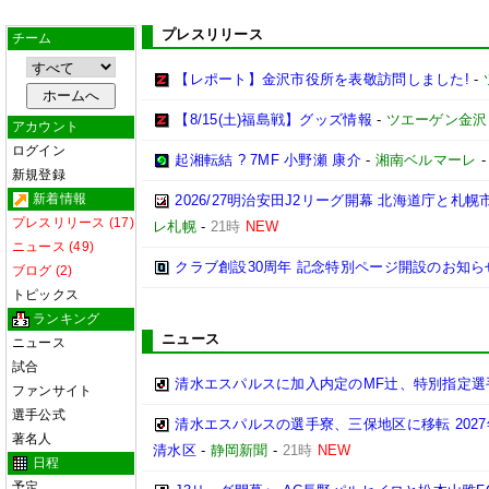
プレスリリース
チーム
【レポート】金沢市役所を表敬訪問しました!
-
【8/15(土)福島戦】グッズ情報
-
ツエーゲン金沢
アカウント
ログイン
起湘転結 ? 7MF 小野瀬 康介
-
湘南ベルマーレ
新規登録
新着情報
2026/27明治安田J2リーグ開幕 北海道庁と
プレスリリース (17)
レ札幌
-
21時
NEW
ニュース (49)
クラブ創設30周年 記念特別ページ開設のお知ら
ブログ (2)
トピックス
ランキング
ニュース
ニュース
試合
清水エスパルスに加入内定のMF辻、特別指定選
ファンサイト
選手公式
清水エスパルスの選手寮、三保地区に移転 202
著名人
清水区
-
静岡新聞
-
21時
NEW
日程
予定