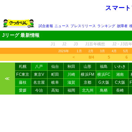
スマート
試合速報
ニュース
プレスリリース
ランキング
故障者
Jリーグ 最新情報
J1
J2
J3
J1百年構想
J2・J3百
2026年
1月
2月
3月
4月
5月
＜
8/4
5
6
札幌
八戸
仙台
秋田
山形
福島
いわき
FC東京
東京V
町田
川崎
横浜FM
横浜FC
湘南
≪
藤枝
名古屋
岐阜
滋賀
京都
G大阪
C大阪
愛媛
今治
高知
福岡
北九州
鳥栖
長崎