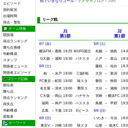
戦でいきなりゴール
-
ドメサカブログ
-
20時
エピソード
契約状況
出場時間
リーグ戦
得点・警告
チーム情報
J1
J2
競技場
第1節
第1節
得点ランキング
8/7 (金)
8/8 (土)
勝ち点推移
横浜FM
-
鹿島
19:25
MUFG国立
札幌
-
徳島
14:
年齢構成
G大阪
-
浦和
19:30
パナスタ
八戸
-
富山
18:
スタッフ
8/8 (土)
藤枝
-
仙台
18:
関係者ニュース
関係者エピソード
柏
-
水戸
19:00
三協F柏
大宮
-
新潟
19:
Jリーグ記録
FC東京
-
町田
19:00
味スタ
磐田
-
秋田
19:
順位表
名古屋
-
清水
19:00
豊田ス
大分
-
湘南
19:
勝ち点
C大阪
-
岡山
19:00
ハナサカ
宮崎
-
横浜FC
19:
得点ランキング
福岡
-
神戸
19:00
ベススタ
鳥栖
-
甲府
19:
得失点
年齢構成
広島
-
千葉
19:15
Eピース
8/9 (日)
星取表
8/9 (日)
いわき
-
今治
18:
キーワード
東京V
-
川崎
18:00
味スタ
山形
-
栃木C
19: