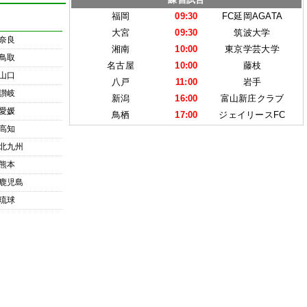
福岡
09:30
FC延岡AGATA
大宮
09:30
筑波大学
奈良
湘南
10:00
東京学芸大学
鳥取
名古屋
10:00
藤枝
山口
八戸
11:00
岩手
讃岐
新潟
16:00
富山新庄クラブ
愛媛
鳥栖
17:00
ジェイリースFC
高知
北九州
熊本
鹿児島
琉球