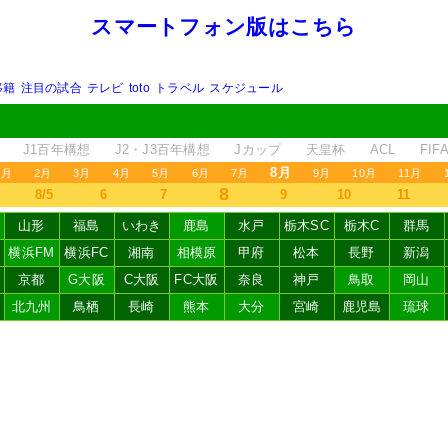
スマートフォン版はこちら
移籍
注目の試合
テレビ
toto
トラベル
スケジュール
J1百年構想
J2・J3百年構想
Jカップ
天皇杯
ACL
FI
8月
1月
2月
3月
4月
5月
6月
7月
9月
10月
11月
8
8/5
6
7
9
10
11
山形
福島
いわき
鹿島
水戸
栃木SC
栃木C
群馬
横浜FM
横浜FC
湘南
相模原
甲府
松本
長野
新潟
京都
G大阪
C大阪
FC大阪
奈良
神戸
鳥取
岡山
北九州
鳥栖
長崎
熊本
大分
宮崎
鹿児島
琉球