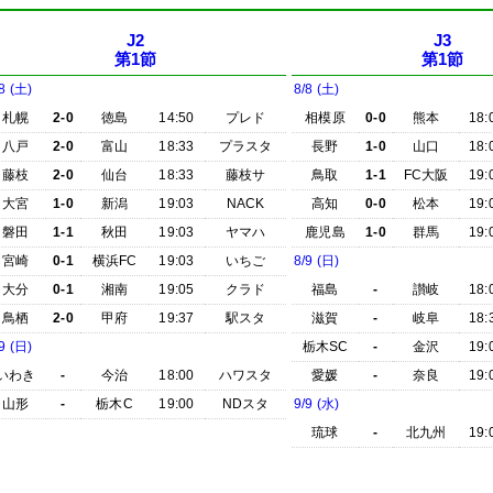
J2
J3
第1節
第1節
8 (土)
8/8 (土)
札幌
2-0
徳島
14:50
プレド
相模原
0-0
熊本
18:
八戸
2-0
富山
18:33
プラスタ
長野
1-0
山口
18:
藤枝
2-0
仙台
18:33
藤枝サ
鳥取
1-1
FC大阪
19:
大宮
1-0
新潟
19:03
NACK
高知
0-0
松本
19:
磐田
1-1
秋田
19:03
ヤマハ
鹿児島
1-0
群馬
19:
宮崎
0-1
横浜FC
19:03
いちご
8/9 (日)
大分
0-1
湘南
19:05
クラド
福島
-
讃岐
18:
鳥栖
2-0
甲府
19:37
駅スタ
滋賀
-
岐阜
18:
9 (日)
栃木SC
-
金沢
19:
いわき
-
今治
18:00
ハワスタ
愛媛
-
奈良
19:
山形
-
栃木C
19:00
NDスタ
9/9 (水)
琉球
-
北九州
19: