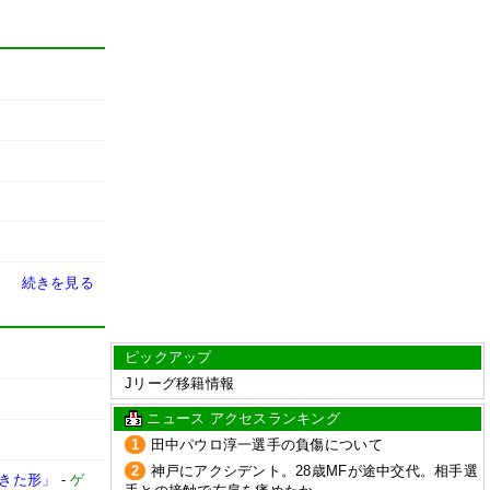
続きを見る
ピックアップ
Jリーグ移籍情報
ニュース アクセスランキング
1
田中パウロ淳一選手の負傷について
2
神戸にアクシデント。28歳MFが途中交代。相手選
てきた形」
-
ゲ