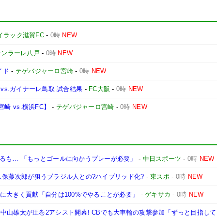
イラック滋賀FC
-
0時
NEW
ァンラーレ八戸
-
0時
NEW
イド
-
テゲバジャーロ宮崎
-
0時
NEW
1節 vs.ガイナーレ鳥取 試合結果
-
FC大阪
-
0時
NEW
宮崎 vs.横浜FC】
-
テゲバジャーロ宮崎
-
0時
NEW
なるも… 「もっとゴールに向かうプレーが必要」
-
中日スポーツ
-
0時
NEW
DF久保藤次郎が狙うブラジル人との?ハイブリッド化?
-
東スポ
-
0時
NEW
星に大きく貢献「自分は100%でやることが必要」
-
ゲキサカ
-
0時
NEW
中山雄太が圧巻2アシスト開幕! CBでも大車輪の攻撃参加「ずっと目指し