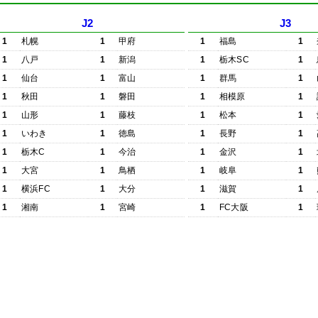
J2
J3
1
札幌
1
甲府
1
福島
1
1
八戸
1
新潟
1
栃木SC
1
1
仙台
1
富山
1
群馬
1
1
秋田
1
磐田
1
相模原
1
1
山形
1
藤枝
1
松本
1
1
いわき
1
徳島
1
長野
1
1
栃木C
1
今治
1
金沢
1
1
大宮
1
鳥栖
1
岐阜
1
1
横浜FC
1
大分
1
滋賀
1
1
湘南
1
宮崎
1
FC大阪
1