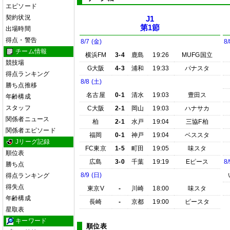
エピソード
契約状況
J1
第1節
出場時間
得点・警告
8/7 (金)
8/
チーム情報
横浜FM
3-4
鹿島
19:26
MUFG国立
競技場
G大阪
4-3
浦和
19:33
パナスタ
得点ランキング
8/8 (土)
勝ち点推移
名古屋
0-1
清水
19:03
豊田ス
年齢構成
スタッフ
C大阪
2-1
岡山
19:03
ハナサカ
関係者ニュース
柏
2-1
水戸
19:04
三協F柏
関係者エピソード
福岡
0-1
神戸
19:04
ベススタ
Jリーグ記録
FC東京
1-5
町田
19:05
味スタ
順位表
広島
3-0
千葉
19:19
Eピース
8/
勝ち点
8/9 (日)
得点ランキング
得失点
東京V
-
川崎
18:00
味スタ
年齢構成
長崎
-
京都
19:00
ピースタ
星取表
キーワード
順位表