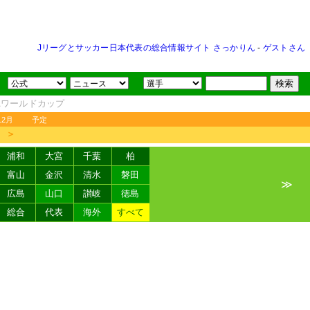
Jリーグとサッカー日本代表の総合情報サイト さっかりん
-
ゲストさん
FAワールドカップ
12月
予定
＞
浦和
大宮
千葉
柏
富山
金沢
清水
磐田
≫
広島
山口
讃岐
徳島
総合
代表
海外
すべて