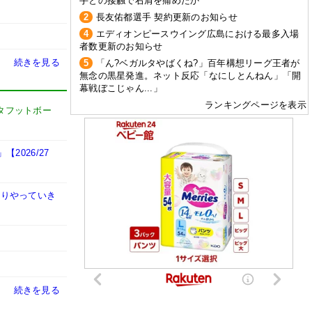
手との接触で右肩を痛めたか
2
長友佑都選手 契約更新のお知らせ
4
エディオンピースウイング広島における最多入場
者数更新のお知らせ
続きを見る
5
「ん?ベガルタやばくね?」百年構想リーグ王者が
無念の黒星発進。ネット反応「なにしとんねん」「開
幕戦ぼこじゃん...」
ランキングページを表示
タフットボー
026/27
かりやっていき
続きを見る