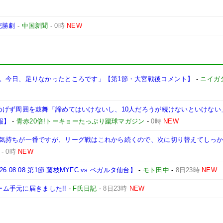
完勝劇
-
中国新聞
-
0時
NEW
。今日、足りなかったところです」【第1節・大宮戦後コメント】
-
ニイガ
げず周囲を鼓舞「諦めてはいけないし、10人だろうが続けないといけない」【2
2報】
-
青赤20倍!トーキョーたっぷり蹴球マガジン
-
0時
NEW
気持ちが一番ですが、リーグ戦はこれから続くので、次に切り替えてしっ
-
0時
NEW
8.08 第1節 藤枝MYFC vs ベガルタ仙台】
-
モト田中
-
8日23時
NEW
ーム手元に届きました!!
-
F氏日記
-
8日23時
NEW