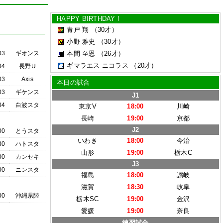
HAPPY BIRTHDAY !
青戸 翔
（30才）
小野 雅史
（30才）
03
ギオンス
本間 至恩
（26才）
ギマラエス ニコラス
（20才）
04
長野U
03
Axis
本日の試合
03
ギケンス
J1
04
白波スタ
東京V
18:00
川崎
長崎
19:00
京都
J2
00
とうスタ
いわき
18:00
今治
30
ハトスタ
山形
19:00
栃木C
00
カンセキ
J3
00
ニンスタ
福島
18:00
讃岐
滋賀
18:30
岐阜
00
沖縄県陸
栃木SC
19:00
金沢
愛媛
19:00
奈良
練習試合