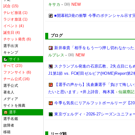
キサカ
-
0時
NEW
試合 (15)
テレビ放送 (1)
■開幕戦3発の衝撃 今季のポテンシャル示す
ラジオ放送 (1)
イベント (4)
誕生日 (4)
ブログ
チケット発売 (6)
選手出演
新井泰貴「相手をもう一つ押し切れなかった
キャンプ
ルプレス
-
0時
NEW
サイト
すべて (23)
スクランブル発進の石原広教、2失点目にもめ
ファンサイト (6)
J1第1節 vs. FC町田ゼルビア(HOME)Report第
チーム公式 (16)
【選手の声から】浅倉廉選手「負けて悔しい
選手公式
たいと思います」+井上詩音、梅木翼
-
仙蹴塵記
著名人
メディア
今季も気長にリアルフットボールリーグ【2026.0
サイトを推薦
選手
東京ヴェルディ・2026-27シーズンユニフォ
選手名鑑
故障者
移籍
リーグ戦