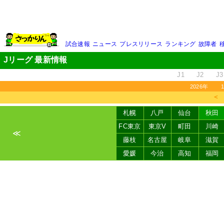
試合速報
ニュース
プレスリリース
ランキング
故障者
Jリーグ 最新情報
J1
J2
J3
2026年
＜
札幌
八戸
仙台
秋田
FC東京
東京V
町田
川崎
≪
藤枝
名古屋
岐阜
滋賀
愛媛
今治
高知
福岡