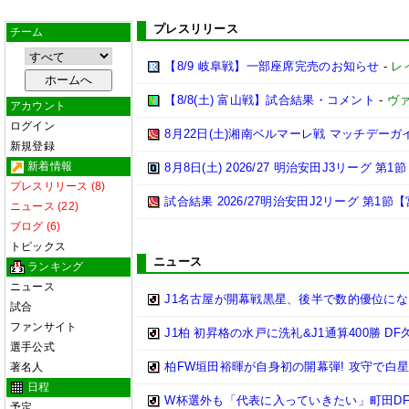
プレスリリース
チーム
【8/9 岐阜戦】一部座席完売のお知らせ
-
レ
【8/8(土) 富山戦】試合結果・コメント
-
ヴ
アカウント
ログイン
8月22日(土)湘南ベルマーレ戦 マッチデーガ
新規登録
新着情報
8月8日(土) 2026/27 明治安田J3リーグ 第
プレスリリース (8)
試合結果 2026/27明治安田J2リーグ 第1節【
ニュース (22)
ブログ (6)
トピックス
ニュース
ランキング
ニュース
J1名古屋が開幕戦黒星、後半で数的優位に
試合
ファンサイト
J1柏 初昇格の水戸に洗礼&J1通算400勝 
選手公式
柏FW垣田裕暉が自身初の開幕弾! 攻守で白
著名人
日程
W杯選外も「代表に入っていきたい」町田DF
予定