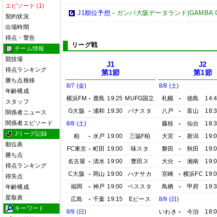
エピソード (1)
J1順位予想
-
ガンバ大阪データランド(GAMBA OSAK
契約状況
出場時間
得点・警告
リーグ戦
チーム情報
競技場
J1
J2
得点ランキング
第1節
第1節
勝ち点推移
8/7 (金)
8/8 (土)
年齢構成
横浜FM
-
鹿島
19:25
MUFG国立
札幌
-
徳島
14:
スタッフ
G大阪
-
浦和
19:30
パナスタ
八戸
-
富山
18:
関係者ニュース
関係者エピソード
8/8 (土)
藤枝
-
仙台
18:
Jリーグ記録
柏
-
水戸
19:00
三協F柏
大宮
-
新潟
19:
順位表
FC東京
-
町田
19:00
味スタ
磐田
-
秋田
19:
勝ち点
名古屋
-
清水
19:00
豊田ス
大分
-
湘南
19:
得点ランキング
C大阪
-
岡山
19:00
ハナサカ
宮崎
-
横浜FC
19:
得失点
福岡
-
神戸
19:00
ベススタ
鳥栖
-
甲府
19:
年齢構成
星取表
広島
-
千葉
19:15
Eピース
8/9 (日)
キーワード
8/9 (日)
いわき
-
今治
18: