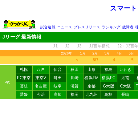
スマート
試合速報
ニュース
プレスリリース
ランキング
故障者
Jリーグ 最新情報
J1
J2
J3
J1百年構想
J2・J3百
2026年
1月
2月
3月
4月
5月
＜
8/3
4
5
札幌
八戸
仙台
秋田
山形
福島
いわき
FC東京
東京V
町田
川崎
横浜FM
横浜FC
湘南
≪
藤枝
名古屋
岐阜
滋賀
京都
G大阪
C大阪
愛媛
今治
高知
福岡
北九州
鳥栖
長崎