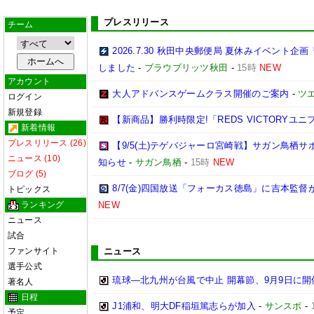
プレスリリース
チーム
2026.7.30 秋田中央郵便局 夏休みイベン
しました
-
ブラウブリッツ秋田
-
15時
NEW
アカウント
大人アドバンスゲームクラス開催のご案内
-
ツ
ログイン
新規登録
【新商品】勝利時限定!「REDS VICTORYユニ
新着情報
プレスリリース (26)
【9/5(土)テゲバジャーロ宮崎戦】サガン鳥栖
ニュース (10)
知らせ
-
サガン鳥栖
-
15時
NEW
ブログ (5)
8/7(金)四国放送「フォーカス徳島」に吉本監
トピックス
ランキング
NEW
ニュース
試合
ファンサイト
ニュース
選手公式
琉球―北九州が台風で中止 開幕節、9月9日に開
著名人
日程
J1浦和、明大DF稲垣篤志らが加入
-
サンスポ
-
予定