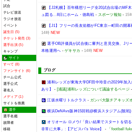
試合
【J2札幌】百年構想リーグ全20試合出場のMF
テレビ放送
ュ図る…8日にホーム・徳島戦
-
スポーツ報知
-
15
ラジオ放送
イベント
【J1】フリーの長友佑都がFC東京―町田の開
誕生日 (5)
14時
NEW
チケット発売 (3)
選手OB評価員が試合後に審判と意見交換、Jリ
選手出演 (5)
本格運用へ
-
ゲキサカ
-
14時
NEW
キャンプ
サイト
すべて (8)
ブログ
ファンサイト (6)
チーム公式
浦和レッズが東海大学DF田中玲音の2029年加
選手公式
あり】
-
[浦議]浦和レッズについて議論するページ
著名人
メディア (1)
江坂水曜リトルクラス
-
ガンバ大阪チアキッズ
サイトを推薦
選手
横浜DeNAvs阪神15回戦@横浜スタジアム(観戦)
選手名鑑
オリオール ロメウ/「良い結果でスタートを切
故障者
非常に大事」:【アビスパ’s Voice】
-
「football 
移籍