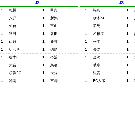
J2
J3
1
札幌
1
甲府
1
福島
1
1
八戸
1
新潟
1
栃木SC
1
1
仙台
1
富山
1
群馬
1
1
秋田
1
磐田
1
相模原
1
1
山形
1
藤枝
1
松本
1
1
いわき
1
徳島
1
長野
1
1
栃木C
1
今治
1
金沢
1
1
大宮
1
鳥栖
1
岐阜
1
1
横浜FC
1
大分
1
滋賀
1
1
湘南
1
宮崎
1
FC大阪
1