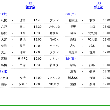
J2
J3
第1節
第1節
8 (土)
8/8 (土)
札幌
-
徳島
14:45
プレド
相模原
-
熊本
18:0
八戸
-
富山
18:30
プラスタ
長野
-
山口
18:0
藤枝
-
仙台
18:30
藤枝サ
琉球
-
北九州
18:0
大宮
-
新潟
19:00
NACK
鳥取
-
FC大阪
19:0
磐田
-
秋田
19:00
ヤマハ
高知
-
松本
19:0
大分
-
湘南
19:00
クラド
鹿児島
-
群馬
19:0
宮崎
-
横浜FC
19:00
いちご
8/9 (日)
鳥栖
-
甲府
19:30
駅スタ
福島
-
讃岐
18:0
9 (日)
滋賀
-
岐阜
18:3
いわき
-
今治
18:00
ハワスタ
栃木SC
-
金沢
19:0
山形
-
栃木C
19:00
NDスタ
愛媛
-
奈良
19:0