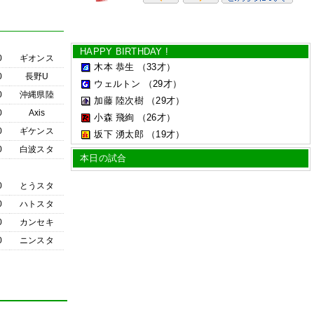
HAPPY BIRTHDAY !
0
ギオンス
木本 恭生
（33才）
0
長野U
ウェルトン
（29才）
0
沖縄県陸
加藤 陸次樹
（29才）
0
Axis
小森 飛絢
（26才）
0
ギケンス
坂下 湧太郎
（19才）
0
白波スタ
本日の試合
0
とうスタ
0
ハトスタ
0
カンセキ
0
ニンスタ