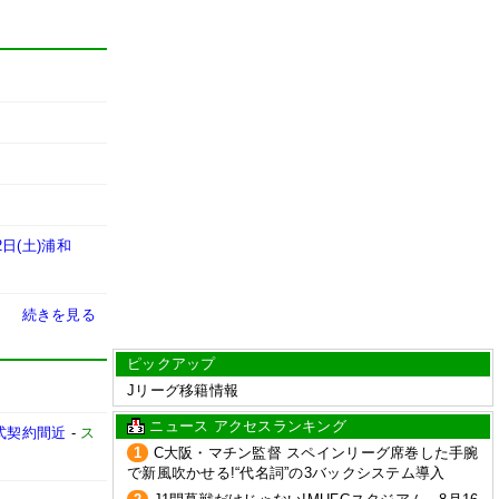
2日(土)浦和
続きを見る
ピックアップ
Jリーグ移籍情報
ニュース アクセスランキング
式契約間近
-
ス
1
C大阪・マチン監督 スペインリーグ席巻した手腕
で新風吹かせる!“代名詞”の3バックシステム導入