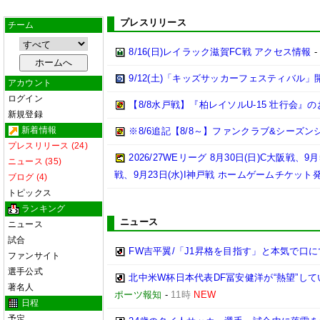
プレスリリース
チーム
8/16(日)レイラック滋賀FC戦 アクセス情報
9/12(土)「キッズサッカーフェスティバル
アカウント
ログイン
【8/8水戸戦】『柏レイソルU-15 壮行会』
新規登録
新着情報
※8/6追記【8/8～】ファンクラブ&シーズ
プレスリリース (24)
2026/27WEリーグ 8月30日(日)C大阪戦、
ニュース (35)
戦、9月23日(水)I神戸戦 ホームゲームチケッ
ブログ (4)
トピックス
ランキング
ニュース
ニュース
試合
FW吉平翼/「J1昇格を目指す」と本気で口
ファンサイト
選手公式
北中米W杯日本代表DF冨安健洋が“熱望”し
著名人
ポーツ報知
-
11時
NEW
日程
予定