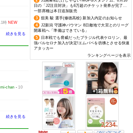
2
J1開幕戦だけじゃない!MUFGスタジアム、8月16
日の「J2注目対決」も6万超のチケット発券が完了…
一部席種は本日追加販売
3
舘美 駿 選手(修徳高校) 新加入内定のお知らせ
11時
NEW
4
J2新潟 守護神バウマン 8日敵地で大宮とのリーグ
開幕戦へ「準備はできている」
続きを見る
5
日本戦でも脅威だったブラジル代表ケロリン、最
強バルセロナ加入が決定!エムバペを彷彿とさせる快速
アタッカー
ランキングページを表示
mi-chan
-
10
続きを見る