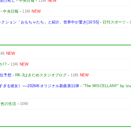
を受け死亡
-
中央日報
-
11時
NEW
-
中央日報
-
11時
NEW
レクション「おもちゃたち」と紹介、世界中が驚き[10:55]
-
日刊スポーツ
-
1時
NEW
!?
-
11時
NEW
順位予想
-
RK-3はきだめスタジオブログ
-
11時
NEW
ギルティすぎる彼女》──2026年オリジナル新曲第11弾
-
"The MISCELLANY" by Izu
黄色の生活
-
10時