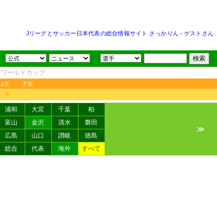
Jリーグとサッカー日本代表の総合情報サイト さっかりん
-
ゲストさん
FAワールドカップ
12月
予定
＞
浦和
大宮
千葉
柏
富山
金沢
清水
磐田
≫
広島
山口
讃岐
徳島
総合
代表
海外
すべて