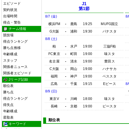
エピソード
J1
第1節
契約状況
出場時間
8/7 (金)
8/
得点・警告
横浜FM
-
鹿島
19:25
MUFG国立
チーム情報
G大阪
-
浦和
19:30
パナスタ
競技場
8/8 (土)
得点ランキング
柏
-
水戸
19:00
三協F柏
勝ち点推移
FC東京
-
町田
19:00
味スタ
年齢構成
スタッフ
名古屋
-
清水
19:00
豊田ス
関係者ニュース
C大阪
-
岡山
19:00
ハナサカ
関係者エピソード
福岡
-
神戸
19:00
ベススタ
Jリーグ記録
広島
-
千葉
19:15
Eピース
8/
順位表
8/9 (日)
勝ち点
得点ランキング
東京V
-
川崎
18:00
味スタ
得失点
長崎
-
京都
19:00
ピースタ
年齢構成
星取表
順位表
キーワード