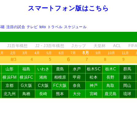
スマートフォン版はこちら
移籍
注目の試合
テレビ
toto
トラベル
スケジュール
J1百年構想
J2・J3百年構想
Jカップ
天皇杯
ACL
FI
8月
1月
2月
3月
4月
5月
6月
7月
9月
10月
11月
6
8/3
4
5
7
8
9
山形
福島
いわき
鹿島
水戸
栃木SC
栃木C
群馬
横浜FM
横浜FC
湘南
相模原
甲府
松本
長野
新潟
京都
G大阪
C大阪
FC大阪
奈良
神戸
鳥取
岡山
北九州
鳥栖
長崎
熊本
大分
宮崎
鹿児島
琉球