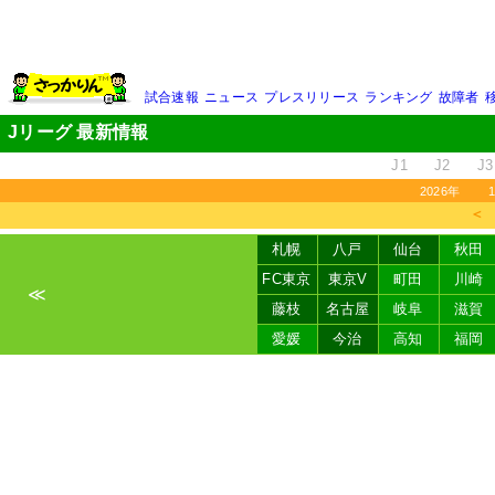
試合速報
ニュース
プレスリリース
ランキング
故障者
Jリーグ 最新情報
J1
J2
J3
2026年
＜
札幌
八戸
仙台
秋田
FC東京
東京V
町田
川崎
≪
藤枝
名古屋
岐阜
滋賀
愛媛
今治
高知
福岡