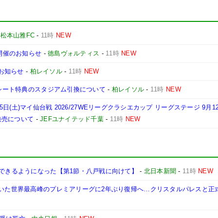
-
松本山雅FC
-
11時
NEW
」開催のお知らせ
-
徳島ヴォルティス
-
11時
NEW
のお知らせ
-
柏レイソル
-
11時
NEW
ンシート特典のスタジアム引換について
-
柏レイソル
-
11時
NEW
9月5日(土)マイ仙台戦 2026/27WEリーグクラシエカップ リーグステージ 9月1
ト発売について
-
JEFユナイテッド千葉
-
11時
NEW
にできるようになった【第1節・八戸戦に向けて】
-
北日本新聞
-
11時
NEW
ていた世界最高峰のプレミアリーグに2年ぶり復帰へ…クリスタルパレスと正