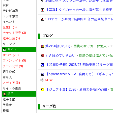
24歳のタイ人サッカー選手、試合中に落雷
試合
【写真】タイのサッカー場に雷が落ちる様子
テレビ放送
ラジオ放送
Cロナウドが10億円超×約10台の超高級車コ
イベント
誕生日 (5)
チケット発売 (3)
ブログ
選手出演 (5)
キャンプ
第2190話(マジ?)
-
団塊のサッカー夢追人
-
1
サイト
すべて (20)
引き締めていきたい
-
鹿島の空は燃えているか
ファンサイト (5)
【J2順位予想】2026/27 明治安田J2リーグ
チーム公式 (9)
選手公式
【Synthesizer V 2 AI 宮舞モカ】《
著名人
時
NEW
メディア (6)
サイトを推薦
【ジェフ千葉】2026・新戦力分析[FW編]
-
選手
選手名鑑
故障者
リーグ戦
移籍