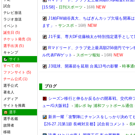
試合
[15:58]
-
日刊スポーツ
-
16時
NEW
テレビ放送
J1柏FW細谷真大、ちばぎんカップ欠場も開幕
ラジオ放送
ます」
-
サンスポ
-
16時
NEW
イベント
誕生日 (5)
J1千葉、専大DF佐藤柚太が特別指定選手として
チケット発売 (3)
選手出演 (5)
Rマドリード、クラブ史上最高額256億円でヤン
キャンプ
ル代表FWゲット
-
スポーツ報知
-
16時
NEW
サイト
すべて (6)
J3琉球、開幕節を延期 台風13号の影響
-
時事通
ファンサイト (5)
チーム公式 (1)
選手公式
ブログ
著名人
シーズン移行と伸るか反るかの開幕戦、交代枠
メディア
サイトを推薦
ュー/G大阪戦】
-
浦レポ by 浦和フットボール通信
選手
新井一耀「攻撃陣にチャンスをしっかり決めて
選手名鑑
【26-27.J1第1節 長崎対京都】試合前コメント
-
長
故障者
移籍