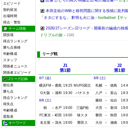
読書 ひとりの商人-岡藤正広-私の履歴書-
-
かまた
エピソード
契約状況
本田圭佑のW杯と移民問題に関する投稿に批判殺
出場時間
「ネタにするな」 釈明も火に油
-
footballnet
得点・警告
2026/27シーズンJ2リーグ・開幕前の編成の
チーム情報
競技場
ドリブルの旅
-
16時
得点ランキング
勝ち点推移
年齢構成
リーグ戦
スタッフ
J1
J2
関係者ニュース
第1節
第1節
関係者エピソード
8/7 (金)
8/8 (土)
Jリーグ記録
順位表
横浜FM
-
鹿島
19:25
MUFG国立
札幌
-
徳島
14:
勝ち点
G大阪
-
浦和
19:30
パナスタ
八戸
-
富山
18:
得点ランキング
8/8 (土)
藤枝
-
仙台
18:
得失点
柏
-
水戸
19:00
三協F柏
大宮
-
新潟
19:
年齢構成
FC東京
-
町田
19:00
味スタ
磐田
-
秋田
19:
星取表
名古屋
-
清水
19:00
豊田ス
大分
-
湘南
19:
キーワード