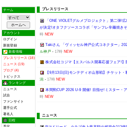
プレスリリース
チーム
「ONE VIOLETグルメプロジェクト」第二弾
が決定!オタフクソースコラボ「サンフレ辛麺焼きそ
アカウント
時
NEW
ログイン
Takiさん 「ヴィッセル神戸公式コネクター」20
新規登録
ル神戸
-
17時
NEW
新着情報
プレスリリース (18)
株式会社コジマ【エスパルス開幕応援フェア!】
ニュース (19)
ブログ (4)
【9月13日(日)モンテディオ山形戦】チケット
トピックス
潟
-
17時
NEW
ランキング
ニュース
本間勲CUP 2026 U-9 開催! 目指せ!ミスター
試合
時
NEW
ファンサイト
選手公式
著名人
ニュース
日程
予定
Rマドリード、クラブ史上最高額の移籍金212億