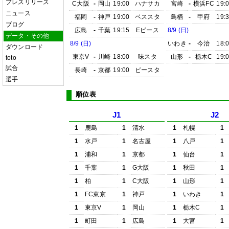
プレスリリース
C大阪
-
岡山
19:00
ハナサカ
宮崎
-
横浜FC
19:
ニュース
福岡
-
神戸
19:00
ベススタ
鳥栖
-
甲府
19:
ブログ
広島
-
千葉
19:15
Eピース
8/9 (日)
データ・その他
8/9 (日)
いわき
-
今治
18:
ダウンロード
東京V
-
川崎
18:00
味スタ
山形
-
栃木C
19:
toto
試合
長崎
-
京都
19:00
ピースタ
選手
順位表
J1
J2
1
鹿島
1
清水
1
札幌
1
1
水戸
1
名古屋
1
八戸
1
1
浦和
1
京都
1
仙台
1
1
千葉
1
G大阪
1
秋田
1
1
柏
1
C大阪
1
山形
1
1
FC東京
1
神戸
1
いわき
1
1
東京V
1
岡山
1
栃木C
1
1
町田
1
広島
1
大宮
1