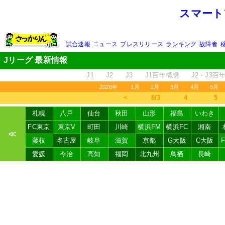
スマート
試合速報
ニュース
プレスリリース
ランキング
故障者
Jリーグ 最新情報
J1
J2
J3
J1百年構想
J2・J3百
2026年
1月
2月
3月
4月
5月
＜
8/3
4
5
札幌
八戸
仙台
秋田
山形
福島
いわき
FC東京
東京V
町田
川崎
横浜FM
横浜FC
湘南
≪
藤枝
名古屋
岐阜
滋賀
京都
G大阪
C大阪
愛媛
今治
高知
福岡
北九州
鳥栖
長崎