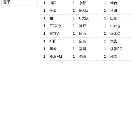
選手
1
浦和
1
京都
1
仙台
1
千葉
1
G大阪
1
秋田
1
柏
1
C大阪
1
山形
1
FC東京
1
神戸
1
いわき
1
東京V
1
岡山
1
栃木C
1
町田
1
広島
1
大宮
1
川崎
1
福岡
1
横浜FC
1
横浜FM
1
長崎
1
湘南