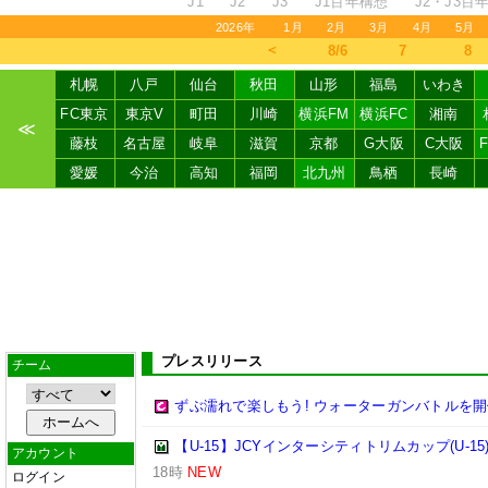
J1
J2
J3
J1百年構想
J2・J3百
2026年
1月
2月
3月
4月
5月
＜
8/6
7
8
札幌
八戸
仙台
秋田
山形
福島
いわき
FC東京
東京V
町田
川崎
横浜FM
横浜FC
湘南
≪
藤枝
名古屋
岐阜
滋賀
京都
G大阪
C大阪
愛媛
今治
高知
福岡
北九州
鳥栖
長崎
プレスリリース
チーム
ずぶ濡れで楽しもう! ウォーターガンバトルを開
【U-15】JCYインターシティトリムカップ(U-15
アカウント
18時
NEW
ログイン