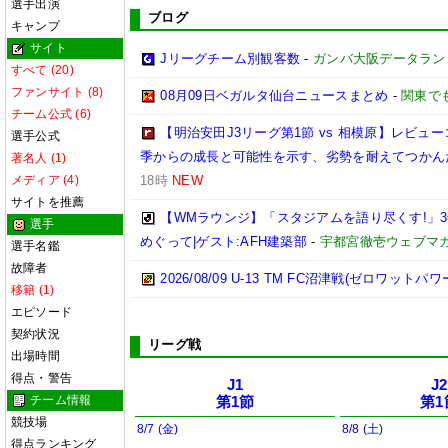
選手出演
ブログ
キャンプ
サイト
Jリーグチーム別観客数
-
ガンバ大阪データランド(GA
すべて (20)
ファンサイト (8)
08月09日ベガルタ仙台ニュースまとめ
-
関東で
チーム公式 (6)
【明治安田J3リーグ第1節 vs 相模原】レビ
選手公式
季からの成長と可能性を示す、劣勢を耐えてつかん
著名人 (1)
メディア (4)
18時
NEW
サイトを推薦
【WMラウンジ】「スタジアムを語り尽くす!」
選手
めぐって|ゲスト:AFH建築部
-
宇都宮徹壱ウェブマ
選手名鑑
故障者
2026/08/09 U-13 TM FC沼津戦(ゼロワットパ
移籍 (1)
エピソード
契約状況
リーグ戦
出場時間
得点・警告
J1
J2
チーム情報
第1節
第1
競技場
8/7 (金)
8/8 (土)
得点ランキング