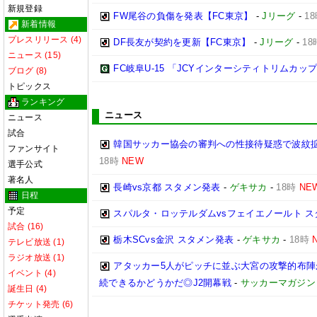
新規登録
FW尾谷の負傷を発表【FC東京】
-
Jリーグ
-
1
新着情報
プレスリリース (4)
DF長友が契約を更新【FC東京】
-
Jリーグ
-
18
ニュース (15)
FC岐阜U-15 「JCYインターシティトリムカップ (U
ブログ (8)
トピックス
ランキング
ニュース
ニュース
試合
韓国サッカー協会の審判への性接待疑惑で波紋拡
ファンサイト
18時
NEW
選手公式
著名人
長崎vs京都 スタメン発表
-
ゲキサカ
-
18時
NE
日程
予定
スパルタ・ロッテルダムvsフェイエノールト 
試合 (16)
栃木SCvs金沢 スタメン発表
-
ゲキサカ
-
18時
テレビ放送 (1)
ラジオ放送 (1)
アタッカー5人がピッチに並ぶ大宮の攻撃的布
イベント (4)
続できるかどうかだ◎J2開幕戦
-
サッカーマガジン
誕生日 (4)
チケット発売 (6)