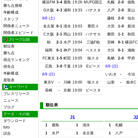
横浜FM
3-4
鹿島
19:26
MUFG国立
札幌
2-0
徳島
勝ち点推移
G大阪
4-3
浦和
19:33
パナスタ
八戸
2-0
富山
年齢構成
8/8 (土)
藤枝
2-0
仙台
スタッフ
関係者ニュース
名古屋
0-1
清水
19:03
豊田ス
大宮
1-0
新潟
関係者エピソード
C大阪
2-1
岡山
19:03
ハナサカ
磐田
1-1
秋田
Jリーグ記録
柏
2-1
水戸
19:04
三協F柏
宮崎
0-1
横浜FC
順位表
福岡
0-1
神戸
19:04
ベススタ
大分
0-1
湘南
勝ち点
FC東京
1-5
町田
19:05
味スタ
鳥栖
2-0
甲府
得点ランキング
広島
3-0
千葉
19:19
Eピース
8/9 (日)
得失点
年齢構成
8/9 (日)
いわき
-
今治
星取表
東京V
-
川崎
18:00
味スタ
山形
-
栃木C
キーワード
長崎
-
京都
19:00
ピースタ
プレスリリース
ニュース
順位表
ブログ
データ・その他
J1
J
ダウンロード
1
鹿島
1
清水
1
札幌
toto
1
水戸
1
名古屋
1
八戸
試合