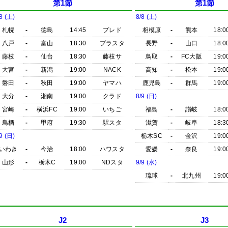
第1節
第1節
8 (土)
8/8 (土)
札幌
-
徳島
14:45
プレド
相模原
-
熊本
18:0
八戸
-
富山
18:30
プラスタ
長野
-
山口
18:0
藤枝
-
仙台
18:30
藤枝サ
鳥取
-
FC大阪
19:0
大宮
-
新潟
19:00
NACK
高知
-
松本
19:0
磐田
-
秋田
19:00
ヤマハ
鹿児島
-
群馬
19:0
大分
-
湘南
19:00
クラド
8/9 (日)
宮崎
-
横浜FC
19:00
いちご
福島
-
讃岐
18:0
鳥栖
-
甲府
19:30
駅スタ
滋賀
-
岐阜
18:3
9 (日)
栃木SC
-
金沢
19:0
いわき
-
今治
18:00
ハワスタ
愛媛
-
奈良
19:0
山形
-
栃木C
19:00
NDスタ
9/9 (水)
琉球
-
北九州
19:0
J2
J3