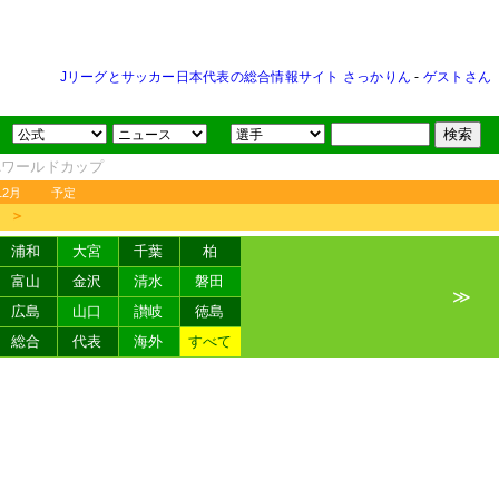
Jリーグとサッカー日本代表の総合情報サイト さっかりん
-
ゲストさん
FAワールドカップ
12月
予定
＞
浦和
大宮
千葉
柏
富山
金沢
清水
磐田
≫
広島
山口
讃岐
徳島
総合
代表
海外
すべて