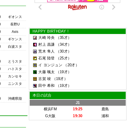
0
ギオンス
0
長野U
HAPPY BIRTHDAY !
0
Axis
大崎 玲央
（35才）
0
ギケンス
村上 昌謙
（34才）
0
白波スタ
荒木 隼人
（30才）
石尾 陸登
（25才）
0
とうスタ
イ ヨンジュン
（20才）
0
ハトスタ
大藤 颯太
（19才）
0
カンセキ
古賀 竣
（19才）
0
ニンスタ
田中 希和
（19才）
本日の試合
0
沖縄県陸
J1
横浜FM
19:25
鹿島
G大阪
19:30
浦和