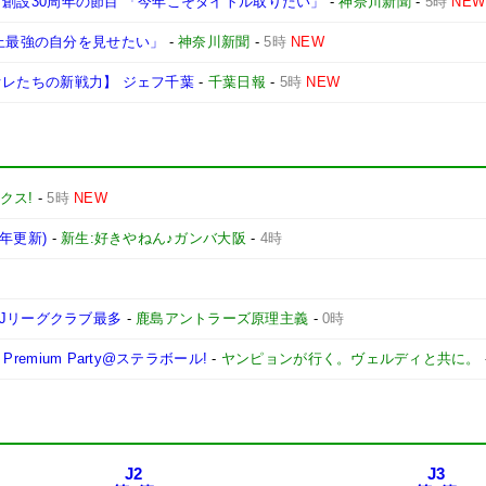
クラブ創設30周年の節目 「今年こそタイトル取りたい」
-
神奈川新聞
-
5時
NEW
史上最強の自分を見せたい」
-
神奈川新聞
-
5時
NEW
27オレたちの新戦力】 ジェフ千葉
-
千葉日報
-
5時
NEW
クス!
-
5時
NEW
6年更新)
-
新生:好きやねん♪ガンバ大阪
-
4時
Jリーグクラブ最多
-
鹿島アントラーズ原理主義
-
0時
remium Party@ステラボール!
-
ヤンピョンが行く。ヴェルディと共に。
J2
J3