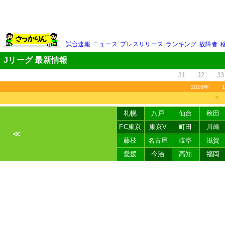
試合速報
ニュース
プレスリリース
ランキング
故障者
Jリーグ 最新情報
J1
J2
J3
2026年
＜
札幌
八戸
仙台
秋田
FC東京
東京V
町田
川崎
≪
藤枝
名古屋
岐阜
滋賀
愛媛
今治
高知
福岡