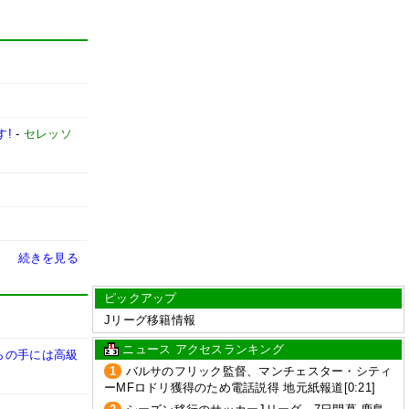
す!
-
セレッソ
続きを見る
ピックアップ
Jリーグ移籍情報
ニュース アクセスランキング
らの手には高級
1
バルサのフリック監督、マンチェスター・シティ
ーMFロドリ獲得のため電話説得 地元紙報道[0:21]