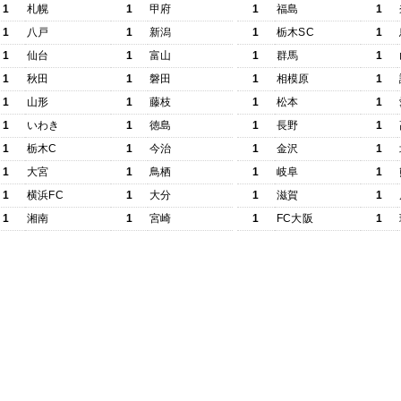
1
札幌
1
甲府
1
福島
1
1
八戸
1
新潟
1
栃木SC
1
1
仙台
1
富山
1
群馬
1
1
秋田
1
磐田
1
相模原
1
1
山形
1
藤枝
1
松本
1
1
いわき
1
徳島
1
長野
1
1
栃木C
1
今治
1
金沢
1
1
大宮
1
鳥栖
1
岐阜
1
1
横浜FC
1
大分
1
滋賀
1
1
湘南
1
宮崎
1
FC大阪
1