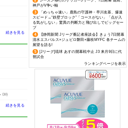
2
シーズン移行のサッカーJリーグ、7日開幕 鹿島、
神戸がV争い軸
3
「めっちゃ速い」鹿島の守護神・早川友基、爆速
スピード→“鉄壁ブロック”「コースがない」「点が入
る気がしない」驚異の判断力と飛び出しでビッグセー
ブ
続きを見る
4
【静岡新聞 Jリーグ番記者座談会】きょう7日開幕
清水エスパルス×ジュビロ磐田×藤枝MYFC 各チームの
展望を語る!
5
[Jリーグ]琉球 あすの開幕戦中止 J3 来月9日に代
替試合
ランキングページを表示
-
0時
続きを見る