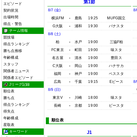
第1節
エピソード
8/7 (金)
8/
契約状況
出場時間
横浜FM
-
鹿島
19:25
MUFG国立
得点・警告
G大阪
-
浦和
19:30
パナスタ
チーム情報
8/8 (土)
競技場
柏
-
水戸
19:00
三協F柏
得点ランキング
FC東京
-
町田
19:00
味スタ
勝ち点推移
年齢構成
名古屋
-
清水
19:00
豊田ス
スタッフ
C大阪
-
岡山
19:00
ハナサカ
関係者ニュース
福岡
-
神戸
19:00
ベススタ
関係者エピソード
広島
-
千葉
19:15
Eピース
8/
Jリーグ記録
8/9 (日)
順位表
東京V
-
川崎
18:00
味スタ
勝ち点
得点ランキング
長崎
-
京都
19:00
ピースタ
得失点
年齢構成
順位表
星取表
キーワード
J1