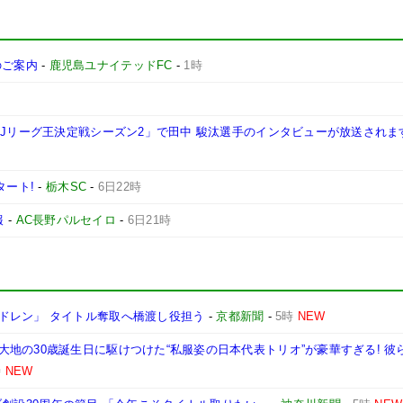
施のご案内
-
鹿児島ユナイテッドFC
-
1時
西Jリーグ王決定戦シーズン2」で田中 駿汰選手のインタビューが放送されま
タート!
-
栃木SC
-
6日22時
報
-
AC長野パルセイロ
-
6日21時
ドレン」 タイトル奪取へ橋渡し役担う
-
京都新聞
-
5時
NEW
地の30歳誕生日に駆けつけた“私服姿の日本代表トリオ”が豪華すぎる! 彼
時
NEW