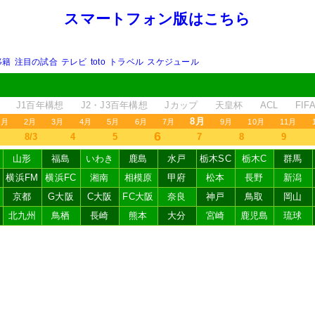
スマートフォン版はこちら
移籍
注目の試合
テレビ
toto
トラベル
スケジュール
J1百年構想
J2・J3百年構想
Jカップ
天皇杯
ACL
FI
8月
1月
2月
3月
4月
5月
6月
7月
9月
10月
11月
6
8/3
4
5
7
8
9
山形
福島
いわき
鹿島
水戸
栃木SC
栃木C
群馬
横浜FM
横浜FC
湘南
相模原
甲府
松本
長野
新潟
京都
G大阪
C大阪
FC大阪
奈良
神戸
鳥取
岡山
北九州
鳥栖
長崎
熊本
大分
宮崎
鹿児島
琉球