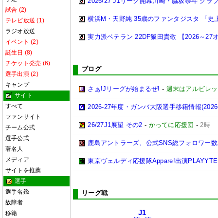
2026/27 J1リーグ開幕川崎・脇坂泰斗 
試合 (2)
横浜M・天野純 35歳のファンタジスタ 「
テレビ放送 (1)
ラジオ放送
実力派ベテラン 22DF飯田貴敬 【2026～
イベント (2)
誕生日 (8)
チケット発売 (6)
ブログ
選手出演 (2)
キャンプ
さぁ!Jリーグが始まるぜ!
-
週末はアルビレッ
サイト
すべて
2026-27年度・ガンバ大阪選手移籍情報(202
ファンサイト
26/27J1展望 その2
-
かってに応援団
-
2時
チーム公式
選手公式
鹿島アントラーズ、公式SNS総フォロワー数
著名人
メディア
東京ヴェルディ応援隊Appare!出演PLAYYTE P
サイトを推薦
選手
選手名鑑
リーグ戦
故障者
J1
移籍