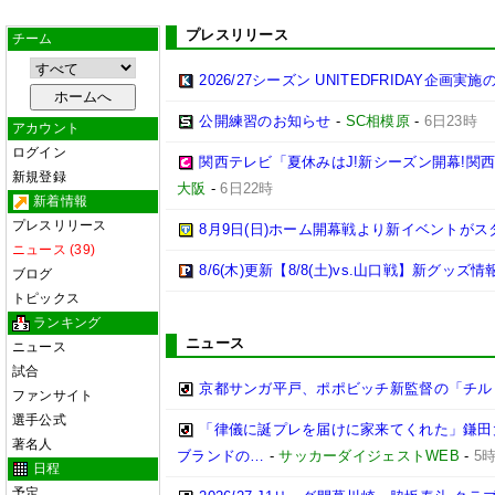
プレスリリース
チーム
2026/27シーズン UNITEDFRIDAY企画実
公開練習のお知らせ
-
SC相模原
-
6日23時
アカウント
ログイン
関西テレビ「夏休みはJ!新シーズン開幕!関
新規登録
大阪
-
6日22時
新着情報
プレスリリース
8月9日(日)ホーム開幕戦より新イベントがス
ニュース (39)
8/6(木)更新【8/8(土)vs.山口戦】新グッズ情
ブログ
トピックス
ランキング
ニュース
ニュース
試合
京都サンガ平戸、ポポビッチ新監督の「チル
ファンサイト
選手公式
「律儀に誕プレを届けに家来てくれた」鎌田大
著名人
ブランドの…
-
サッカーダイジェストWEB
-
5
日程
予定