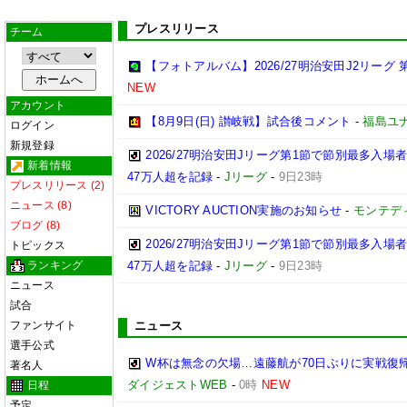
プレスリリース
チーム
【フォトアルバム】2026/27明治安田J2リーグ 第
NEW
アカウント
【8月9日(日) 讃岐戦】試合後コメント
-
福島ユ
ログイン
新規登録
2026/27明治安田Jリーグ第1節で節別最多入場
新着情報
47万人超を記録
-
Jリーグ
-
9日23時
プレスリリース (2)
ニュース (8)
VICTORY AUCTION実施のお知らせ
-
モンテデ
ブログ (8)
2026/27明治安田Jリーグ第1節で節別最多入
トピックス
ランキング
47万人超を記録
-
Jリーグ
-
9日23時
ニュース
試合
ファンサイト
ニュース
選手公式
W杯は無念の欠場…遠藤航が70日ぶりに実戦復帰
著名人
ダイジェストWEB
-
0時
NEW
日程
予定