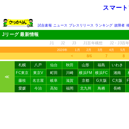
スマート
試合速報
ニュース
プレスリリース
ランキング
故障者
Jリーグ 最新情報
J1
J2
J3
J1百年構想
J2・J3百
2026年
1月
2月
3月
4月
5月
＜
8/6
7
8
札幌
八戸
仙台
秋田
山形
福島
いわき
FC東京
東京V
町田
川崎
横浜FM
横浜FC
湘南
≪
藤枝
名古屋
岐阜
滋賀
京都
G大阪
C大阪
愛媛
今治
高知
福岡
北九州
鳥栖
長崎