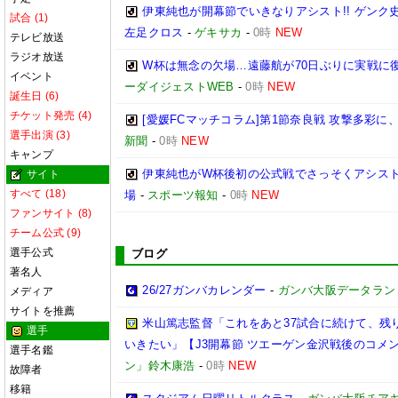
伊東純也が開幕節でいきなりアシスト!! ゲン
試合 (1)
左足クロス
-
ゲキサカ
-
0時
NEW
テレビ放送
ラジオ放送
W杯は無念の欠場…遠藤航が70日ぶりに実戦に復
イベント
ーダイジェストWEB
-
0時
NEW
誕生日 (6)
チケット発売 (4)
[愛媛FCマッチコラム]第1節奈良戦 攻撃多彩
選手出演 (3)
新聞
-
0時
NEW
キャンプ
伊東純也がW杯後初の公式戦でさっそくアシスト
サイト
すべて (18)
場
-
スポーツ報知
-
0時
NEW
ファンサイト (8)
チーム公式 (9)
選手公式
ブログ
著名人
26/27ガンバカレンダー
-
ガンバ大阪データランド(GA
メディア
サイトを推薦
米山篤志監督「これをあと37試合に続けて、残
選手
いきたい」【J3開幕節 ツエーゲン金沢戦後のコメント】(
選手名鑑
ン」鈴木康浩
-
0時
NEW
故障者
移籍