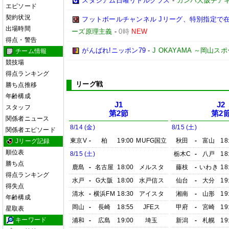
スタジアム日曜リトルクラス
-
ガンバ大阪チア
エピソード
契約状況
フットボールチャンネル Jリーグ、特別指定で
出場時間
ーズ原理主義
-
0時
NEW
得点・警告
がんばれ!ニッポン79
-
J OKAYAMA ～岡山
チーム情報
競技場
得点ランキング
リーグ戦
勝ち点推移
年齢構成
J1
J2
スタッフ
第2節
第2
関係者ニュース
8/14 (金)
8/15 (土)
関係者エピソード
東京V
-
柏
19:00
MUFG国立
秋田
-
富山
18
Jリーグ記録
順位表
8/15 (土)
栃木C
-
八戸
18
勝ち点
鹿島
-
名古屋
18:00
メルスタ
藤枝
-
いわき
18
得点ランキング
水戸
-
G大阪
18:00
水戸信ス
仙台
-
大分
19
得失点
清水
-
横浜FM
18:30
アイスタ
湘南
-
山形
19
年齢構成
岡山
-
長崎
18:55
JFEス
甲府
-
宮崎
19
星取表
キーワード
浦和
-
広島
19:00
埼玉
新潟
-
札幌
19