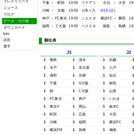
プレスリリース
千葉
-
町田
19:00
フクアリ
今治
-
大宮
19
ニュース
川崎
-
京都
19:00
U等々力
8/16 (日)
ブログ
神戸
-
FC東京
19:00
ノエスタ
横浜FC
-
磐田
18
データ・その他
福岡
-
C大阪
19:00
ベススタ
徳島
-
鳥栖
19
ダウンロード
toto
試合
順位表
選手
J1
J2
1
鹿島
1
清水
1
札幌
1
水戸
1
名古屋
1
八戸
1
浦和
1
京都
1
仙台
1
千葉
1
G大阪
1
秋田
1
柏
1
C大阪
1
山形
1
FC東京
1
神戸
1
いわき
1
東京V
1
岡山
1
栃木C
1
町田
1
広島
1
大宮
1
川崎
1
福岡
1
横浜FC
1
横浜FM
1
長崎
1
湘南