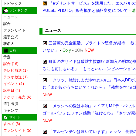
『eプリントサービス』を活用した、エスパルス選
トピックス
ランキング
PULSE PHOTO』販売概要と価格変更について
-
清
ニュース
試合
ファンサイト
ニュース
選手公式
三笘薫の完全復活、ブライトン監督が期待 「彼
著名人
いない」
-
Qoly
-
16時
NEW
日程
予定
町田の左サイドは破壊力抜群!? 新加入の明本
試合 (16)
ろにも前にもいる」「もっといいコンビネーション
テレビ放送 (1)
ラジオ放送 (1)
「クソッ、絶対にまだやれたのに」日本人DFが
イベント (4)
む「まだ彼がうちにいてくれたら」「残留を本当に
誕生日 (4)
NEW
チケット発売 (6)
選手出演
「メッシへの愛は本物」マイアミMFデ・パウル
キャンプ
ゴールパフォにファン感動「泣けるわ」「さすが親
サイト
NEW
すべて (6)
ファンサイト (5)
「アルゼンチンは泣いています」メッシ、最愛の