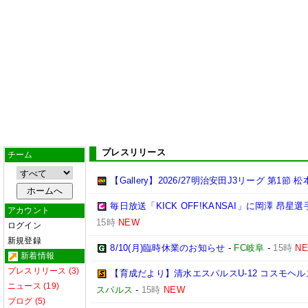
プレスリリース
チーム
【Gallery】2026/27明治安田J3リーグ 第1節 
毎日放送「KICK OFF!KANSAI」に岡澤 昂
アカウント
15時
NEW
ログイン
新規登録
8/10(月)臨時休業のお知らせ
-
FC岐阜
-
15時
N
新着情報
プレスリリース (3)
【育成だより】清水エスパルスU-12 コスモヘルス Chall
ニュース (19)
スパルス
-
15時
NEW
ブログ (5)