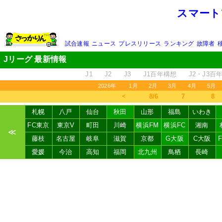
スマート
試合速報
ニュース
プレスリリース
ランキング
故障者
Jリーグ 最新情報
J1
J2
J3
J1百年構想
J2・J3百
2026年
1月
2月
3月
4月
5月
＜
8/6
7
8
札幌
八戸
仙台
秋田
山形
福島
いわき
FC東京
東京V
町田
川崎
横浜FM
横浜FC
湘南
≪
藤枝
名古屋
岐阜
滋賀
京都
G大阪
C大阪
愛媛
今治
高知
福岡
北九州
鳥栖
長崎