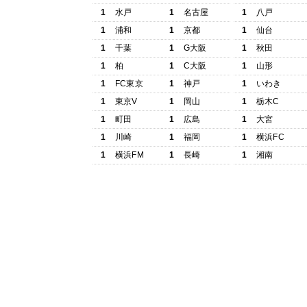
1
水戸
1
名古屋
1
八戸
1
浦和
1
京都
1
仙台
1
千葉
1
G大阪
1
秋田
1
柏
1
C大阪
1
山形
1
FC東京
1
神戸
1
いわき
1
東京V
1
岡山
1
栃木C
1
町田
1
広島
1
大宮
1
川崎
1
福岡
1
横浜FC
1
横浜FM
1
長崎
1
湘南