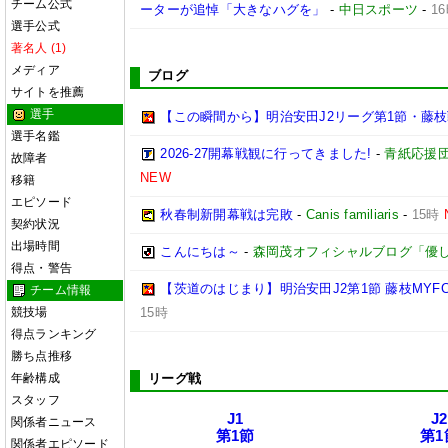
チーム公式
ーターが追悼「大きなハグを」
-
中日スポーツ
-
1
選手公式
著名人 (1)
メディア
ブログ
サイトを推薦
選手
【この瞬間から】明治安田J2リーグ第1節・藤枝戦
選手名鑑
2026-27開幕戦観に行ってきました!
-
青紙応援
故障者
NEW
移籍
エピソード
秋春制新開幕戦は完敗
-
Canis familiaris
-
15時
契約状況
出場時間
こんにちは～
-
森岡茂オフィシャルブログ「優しいブロ
得点・警告
【茨道のはじまり】明治安田J2第1節 藤枝MYF
チーム情報
競技場
15時
得点ランキング
勝ち点推移
年齢構成
リーグ戦
スタッフ
J1
J2
関係者ニュース
第1節
第1
関係者エピソード