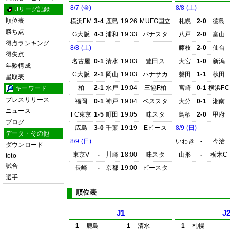
8/7 (金)
8/8 (土)
Jリーグ記録
順位表
横浜FM
3-4
鹿島
19:26
MUFG国立
札幌
2-0
徳島
勝ち点
G大阪
4-3
浦和
19:33
パナスタ
八戸
2-0
富山
得点ランキング
8/8 (土)
藤枝
2-0
仙台
得失点
名古屋
0-1
清水
19:03
豊田ス
大宮
1-0
新潟
年齢構成
C大阪
2-1
岡山
19:03
ハナサカ
磐田
1-1
秋田
星取表
柏
2-1
水戸
19:04
三協F柏
宮崎
0-1
横浜FC
キーワード
プレスリリース
福岡
0-1
神戸
19:04
ベススタ
大分
0-1
湘南
ニュース
FC東京
1-5
町田
19:05
味スタ
鳥栖
2-0
甲府
ブログ
広島
3-0
千葉
19:19
Eピース
8/9 (日)
データ・その他
8/9 (日)
いわき
-
今治
ダウンロード
東京V
-
川崎
18:00
味スタ
山形
-
栃木C
toto
試合
長崎
-
京都
19:00
ピースタ
選手
順位表
J1
J
1
鹿島
1
清水
1
札幌