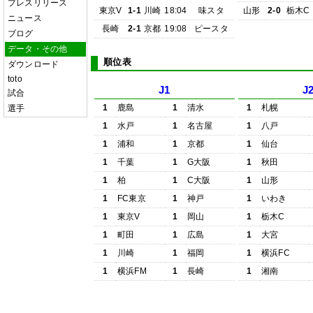
プレスリリース
東京V
1-1
川崎
18:04
味スタ
山形
2-0
栃木C
ニュース
長崎
2-1
京都
19:08
ピースタ
ブログ
データ・その他
順位表
ダウンロード
toto
J1
J
試合
1
鹿島
1
清水
1
札幌
選手
1
水戸
1
名古屋
1
八戸
1
浦和
1
京都
1
仙台
1
千葉
1
G大阪
1
秋田
1
柏
1
C大阪
1
山形
1
FC東京
1
神戸
1
いわき
1
東京V
1
岡山
1
栃木C
1
町田
1
広島
1
大宮
1
川崎
1
福岡
1
横浜FC
1
横浜FM
1
長崎
1
湘南