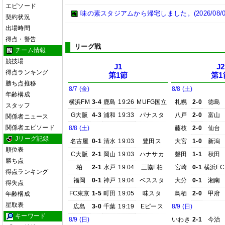
エピソード
味の素スタジアムから帰宅しました。(2026/08/0
契約状況
出場時間
得点・警告
リーグ戦
チーム情報
競技場
J1
J2
得点ランキング
第1節
第1
勝ち点推移
8/7 (金)
8/8 (土)
年齢構成
横浜FM
3-4
鹿島
19:26
MUFG国立
札幌
2-0
徳島
スタッフ
G大阪
4-3
浦和
19:33
パナスタ
八戸
2-0
富山
関係者ニュース
関係者エピソード
8/8 (土)
藤枝
2-0
仙台
Jリーグ記録
名古屋
0-1
清水
19:03
豊田ス
大宮
1-0
新潟
順位表
C大阪
2-1
岡山
19:03
ハナサカ
磐田
1-1
秋田
勝ち点
柏
2-1
水戸
19:04
三協F柏
宮崎
0-1
横浜FC
得点ランキング
福岡
0-1
神戸
19:04
ベススタ
大分
0-1
湘南
得失点
FC東京
1-5
町田
19:05
味スタ
鳥栖
2-0
甲府
年齢構成
星取表
広島
3-0
千葉
19:19
Eピース
8/9 (日)
キーワード
8/9 (日)
いわき
2-1
今治