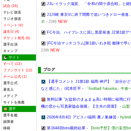
J3レイラック滋賀、 「令和の関ケ原合戦」と
試合 (16)
テレビ放送
J1川崎 東京Vに終了間際で追いつきドロー発
ラジオ放送
ポ
-
23時
NEW
イベント (4)
誕生日 (4)
FC今治、ハイプレスに屈し黒星発進 J2第1節ア
チケット発売 (6)
[FC今治マッチコラム]第1節いわき戦 敵陣で
選手出演
23時
NEW
キャンプ
サイト
すべて (13)
ブログ
ファンサイト (12)
チーム公式 (1)
【選手コメント J1第1節 福岡-神戸】「自分
選手公式
なと感じた」/武本匠平
-
「football fukuoka」中
著名人
メディア
無料記事 ”お盆前のまぁまぁ高い時期に福岡に
サイトを推薦
機の窓から写真家協会個展」【主夫の部屋】
-
山梨
選手
選手名鑑
2026年8月4日 アビスパ福岡 雁ノ巣練習
-
hybri
故障者
第1644回toto最終結果
-
【toto予想】僕の妄想tot
移籍