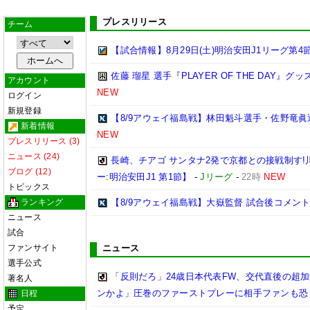
プレスリリース
チーム
【試合情報】8月29日(土)明治安田J1リーグ第4節
佐藤 瑠星 選手『PLAYER OF THE DAY』
アカウント
NEW
ログイン
新規登録
【8/9アウェイ福島戦】林田魁斗選手・佐野竜眞
新着情報
NEW
プレスリリース (3)
ニュース (24)
長崎、チアゴ サンタナ2発で京都との接戦制す!
ブログ (12)
ー:明治安田J1 第1節】
-
Jリーグ
-
22時
NEW
トピックス
ランキング
【8/9アウェイ福島戦】大嶽監督 試合後コメン
ニュース
試合
ファンサイト
ニュース
選手公式
「反則だろ」24歳日本代表FW、交代直後の超
著名人
ンかよ」圧巻のファーストプレーに相手ファンも恐
日程
予定