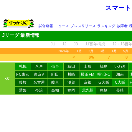
スマート
試合速報
ニュース
プレスリリース
ランキング
故障者
Jリーグ 最新情報
J1
J2
J3
J1百年構想
J2・J3百
2026年
1月
2月
3月
4月
5月
＜
8/6
7
8
札幌
八戸
仙台
秋田
山形
福島
いわき
FC東京
東京V
町田
川崎
横浜FM
横浜FC
湘南
≪
藤枝
名古屋
岐阜
滋賀
京都
G大阪
C大阪
愛媛
今治
高知
福岡
北九州
鳥栖
長崎