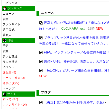
トピックス
ランキング
ニュース
ニュース
試合
混乱を招いた“W杯売却構想”は「卑怯なほど
ファンサイト
放すべきだ」
-
CoCoKARAnext
-
18時
NEW
選手公式
著名人
ブラウブリッツ秋田が鈴木知事を表敬 岩瀬
日程
を集めるだけ、一緒になって頑張っていきたい」
予定
試合
FIFA、インファンティーノ会長支持を確認
テレビ放送
川崎F U-18、神戸U-18、青森山田、大津
ラジオ放送
イベント
『totoONE』がJリーグ開幕企画を開催!…
誕生日 (5)
NEW
チケット発売 (3)
選手出演 (5)
キャンプ
ブログ
サイト
すべて (37)
【確定】第1644回toto予想(最終マルチ版)
-
ファンサイト (14)