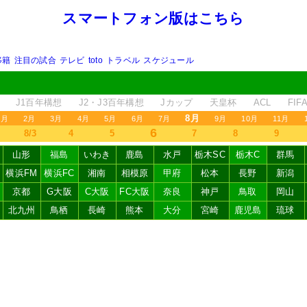
スマートフォン版はこちら
移籍
注目の試合
テレビ
toto
トラベル
スケジュール
J1百年構想
J2・J3百年構想
Jカップ
天皇杯
ACL
FI
8月
1月
2月
3月
4月
5月
6月
7月
9月
10月
11月
6
8/3
4
5
7
8
9
山形
福島
いわき
鹿島
水戸
栃木SC
栃木C
群馬
横浜FM
横浜FC
湘南
相模原
甲府
松本
長野
新潟
京都
G大阪
C大阪
FC大阪
奈良
神戸
鳥取
岡山
北九州
鳥栖
長崎
熊本
大分
宮崎
鹿児島
琉球