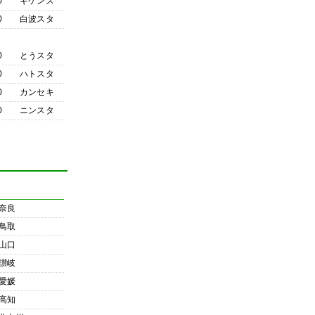
0
ギケンス
0
白波スタ
0
とうスタ
0
ハトスタ
0
カンセキ
0
ニンスタ
奈良
鳥取
山口
讃岐
愛媛
高知