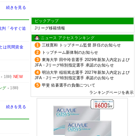
続きを見る
ピックアップ
Jリーグ移籍情報
批判「今すぐ追
ニュース アクセスランキング
1
三枝寛和 トップチーム監督 辞任のお知らせ
あとは民間資金
2
トップチーム新体制のお知らせ
3
東海大学 田中玲音選手 2029年新加入内定および
JFA・Jリーグ特別指定選手 承認のお知らせ
4
明治大学 稲垣篤志選手 2027年新加入内定および
-
18時
NEW
JFA・Jリーグ特別指定選手 承認のお知らせ
5
甲斐 佑蒼選手の負傷について
ング
-
18時
ランキングページを表示
続きを見る