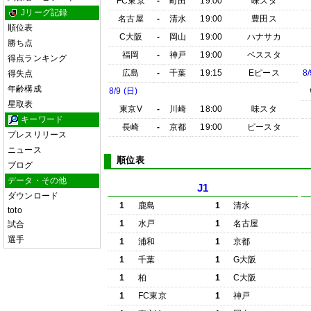
FC東京
-
町田
19:00
味スタ
Jリーグ記録
名古屋
-
清水
19:00
豊田ス
順位表
C大阪
-
岡山
19:00
ハナサカ
勝ち点
福岡
-
神戸
19:00
ベススタ
得点ランキング
広島
-
千葉
19:15
Eピース
8/
得失点
年齢構成
8/9 (日)
星取表
東京V
-
川崎
18:00
味スタ
キーワード
長崎
-
京都
19:00
ピースタ
プレスリリース
ニュース
順位表
ブログ
データ・その他
J1
ダウンロード
1
鹿島
1
清水
toto
1
水戸
1
名古屋
試合
選手
1
浦和
1
京都
1
千葉
1
G大阪
1
柏
1
C大阪
1
FC東京
1
神戸