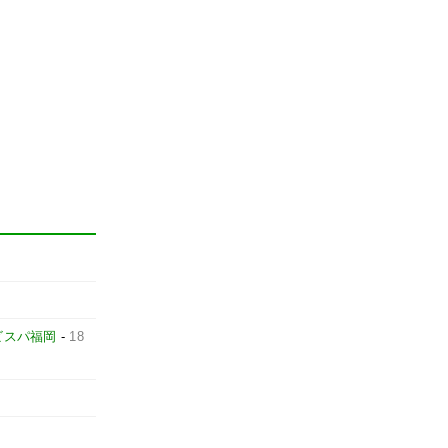
ビスパ福岡
-
18