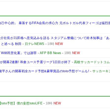
自己中心的」 暴落するFIFA会長の求心力 元ポルトガル代表フィーゴは猛烈
浩介社長がJ1昇格へ意気込みを語る スタジアム整備について鈴木知事は「
と述べる 秋田
-
日テレNEWS
-
18時
NEW
 「W杯民営化案」では謝罪
-
AFP BB News
-
18時
NEW
などが開幕2連勝! 和倉ユース予選リーグ1日目が終了
-
高校サッカードットコム
林陵平さんの開幕戦全カード予想&豪華賞品のtoto予想ゲームも!
-
サッカーキ
【toto予想】僕の妄想totoLIFE
-
18時
NEW