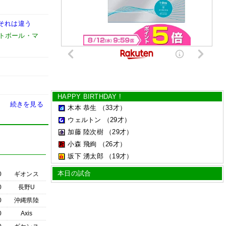
それは違う
トボール・マ
HAPPY BIRTHDAY !
続きを見る
木本 恭生
（33才）
ウェルトン
（29才）
加藤 陸次樹
（29才）
小森 飛絢
（26才）
坂下 湧太郎
（19才）
本日の試合
0
ギオンス
0
長野U
0
沖縄県陸
0
Axis