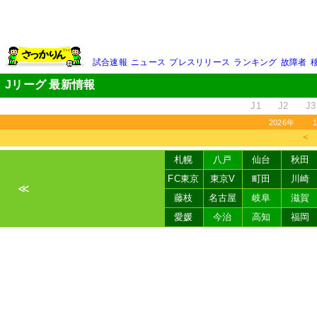
試合速報
ニュース
プレスリリース
ランキング
故障者
Jリーグ 最新情報
J1
J2
J3
2026年
＜
札幌
八戸
仙台
秋田
FC東京
東京V
町田
川崎
≪
藤枝
名古屋
岐阜
滋賀
愛媛
今治
高知
福岡