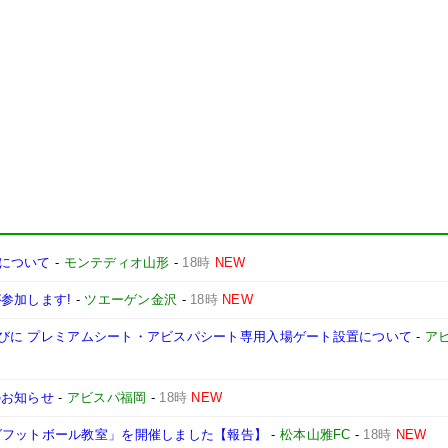
について
-
モンテディオ山形
-
18時
NEW
が参加します!
-
ツエーゲン金沢
-
18時
NEW
ならびに プレミアムシート・アビスパシート専用入場ゲート設置について
-
ア
のお知らせ
-
アビスパ福岡
-
18時
NEW
グフットボール教室」を開催しました【報告】
-
松本山雅FC
-
18時
NEW