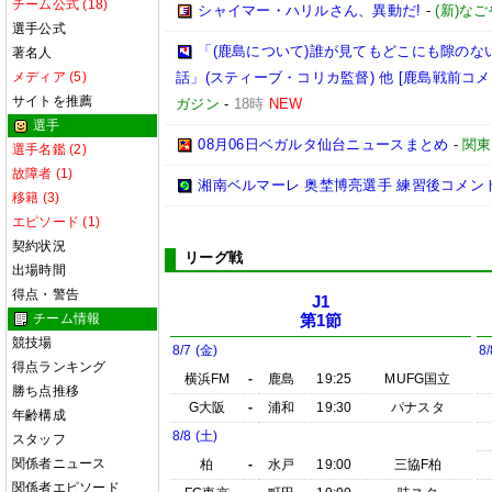
チーム公式 (18)
シャイマー・ハリルさん、異動だ!
-
(新)な
選手公式
「(鹿島について)誰が見てもどこにも隙の
著名人
メディア (5)
話」(スティーブ・コリカ監督) 他 [鹿島戦前コメ
サイトを推薦
ガジン
-
18時
NEW
選手
08月06日ベガルタ仙台ニュースまとめ
-
関東
選手名鑑 (2)
故障者 (1)
湘南ベルマーレ 奥埜博亮選手 練習後コメント@馬入
移籍 (3)
エピソード (1)
契約状況
リーグ戦
出場時間
得点・警告
J1
チーム情報
第1節
競技場
8/7 (金)
8/
得点ランキング
横浜FM
-
鹿島
19:25
MUFG国立
勝ち点推移
G大阪
-
浦和
19:30
パナスタ
年齢構成
8/8 (土)
スタッフ
関係者ニュース
柏
-
水戸
19:00
三協F柏
関係者エピソード