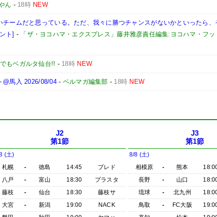
ごやん
-
18時
NEW
ないチームだと思っている。ただ、我々に勝つチャンスがないかといったら、
ント]
-
「ザ・ヨコハマ・エクスプレス」藤井雅彦責任編集:ヨコハマ・フッ
でもベガルタ仙台!!
-
18時
NEW
 2026/08/04
-
ベルマガ編集部
-
18時
NEW
J2
J3
第1節
第1節
8 (土)
8/8 (土)
札幌
-
徳島
14:45
プレド
相模原
-
熊本
18:0
八戸
-
富山
18:30
プラスタ
長野
-
山口
18:0
藤枝
-
仙台
18:30
藤枝サ
琉球
-
北九州
18:0
大宮
-
新潟
19:00
NACK
鳥取
-
FC大阪
19:0