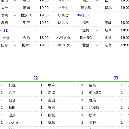
磐田
-
秋田
19:00
ヤマハ
高知
-
松本
19:0
大分
-
湘南
19:00
クラド
鹿児島
-
群馬
19:0
宮崎
-
横浜FC
19:00
いちご
8/9 (日)
鳥栖
-
甲府
19:30
駅スタ
福島
-
讃岐
18:0
9 (日)
滋賀
-
岐阜
18:3
いわき
-
今治
18:00
ハワスタ
栃木SC
-
金沢
19:0
山形
-
栃木C
19:00
NDスタ
愛媛
-
奈良
19:0
J2
J3
1
札幌
1
甲府
1
福島
1
1
八戸
1
新潟
1
栃木SC
1
1
仙台
1
富山
1
群馬
1
1
秋田
1
磐田
1
相模原
1
1
山形
1
藤枝
1
松本
1
1
いわき
1
徳島
1
長野
1