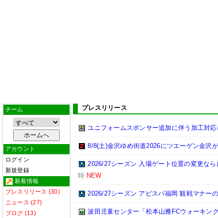
プレスリリース
チーム
ユニフォームスポンサー追加に伴う加工対応
8/8(土)金沢ゆめ街道2026にツエーゲン金沢
アカウント
ログイン
2026/27シーズン 入場ゲート位置の変更
新規登録
時
NEW
新着情報
プレスリリース (30)
2026/27シーズン アビスパ福岡 観戦マナー
ニュース (27)
波田児童センター「松本山雅FCウォーキン
ブログ (13)