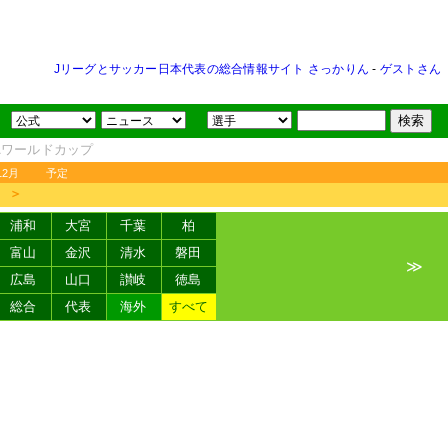
Jリーグとサッカー日本代表の総合情報サイト さっかりん
-
ゲストさん
FAワールドカップ
12月
予定
＞
浦和
大宮
千葉
柏
富山
金沢
清水
磐田
≫
広島
山口
讃岐
徳島
総合
代表
海外
すべて