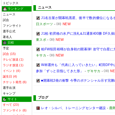
トピックス
ニュース
ランキング
ニュース
J1名古屋が開幕戦黒星、後半で数的優位になる
試合
日スポーツ
-
0時
NEW
ファンサイト
選手公式
J1柏 初昇格の水戸に洗礼&J1通算400勝 D
著名人
東スポ
-
0時
NEW
日程
予定
柏FW垣田裕暉が自身初の開幕弾! 攻守で白星に
試合 (15)
キサカ
-
0時
NEW
テレビ放送 (1)
W杯選外も「代表に入っていきたい」町田DF中山
ラジオ放送 (1)
イベント (4)
参加「ずっと目指してきた形」
-
ゲキサカ
-
0時
N
誕生日 (4)
■開幕戦3発の衝撃 今季のポテンシャル示す完勝
チケット発売 (6)
選手出演
キャンプ
ブログ
サイト
すべて (23)
レオ・シルバ、トレーニングセンター建設
-
鹿
ファンサイト (6)