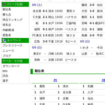
Jリーグ記録
8/8 (土)
藤枝
2-0
仙台
順位表
名古屋
0-1
清水
19:03
豊田ス
大宮
1-0
新潟
勝ち点
C大阪
2-1
岡山
19:03
ハナサカ
磐田
1-1
秋田
得点ランキング
柏
2-1
水戸
19:04
三協F柏
宮崎
0-1
横浜FC
得失点
福岡
0-1
神戸
19:04
ベススタ
大分
0-1
湘南
年齢構成
星取表
FC東京
1-5
町田
19:05
味スタ
鳥栖
2-0
甲府
キーワード
広島
3-0
千葉
19:19
Eピース
8/9 (日)
プレスリリース
8/9 (日)
いわき
-
今治
ニュース
東京V
-
川崎
18:00
味スタ
山形
-
栃木C
ブログ
長崎
-
京都
19:00
ピースタ
データ・その他
ダウンロード
順位表
toto
試合
J1
J
選手
1
鹿島
1
清水
1
札幌
1
水戸
1
名古屋
1
八戸
1
浦和
1
京都
1
仙台
1
千葉
1
G大阪
1
秋田