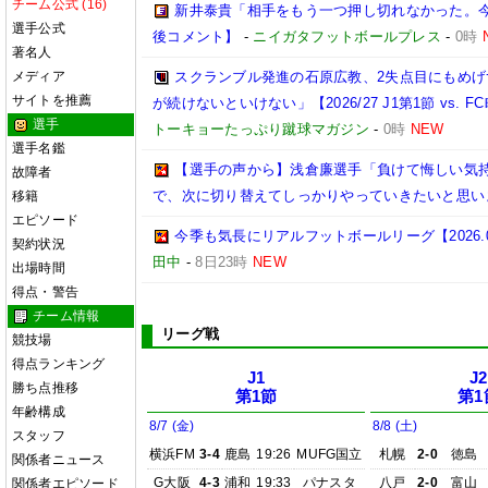
チーム公式 (16)
新井泰貴「相手をもう一つ押し切れなかった。
選手公式
後コメント】
-
ニイガタフットボールプレス
-
0時
著名人
メディア
スクランブル発進の石原広教、2失点目にもめげ
サイトを推薦
が続けないといけない」【2026/27 J1第1節 vs. FC
選手
トーキョーたっぷり蹴球マガジン
-
0時
NEW
選手名鑑
【選手の声から】浅倉廉選手「負けて悔しい気
故障者
で、次に切り替えてしっかりやっていきたいと思い
移籍
エピソード
今季も気長にリアルフットボールリーグ【2026.08.
契約状況
田中
-
8日23時
NEW
出場時間
得点・警告
チーム情報
リーグ戦
競技場
得点ランキング
J1
J2
勝ち点推移
第1節
第1
年齢構成
8/7 (金)
8/8 (土)
スタッフ
横浜FM
3-4
鹿島
19:26
MUFG国立
札幌
2-0
徳島
関係者ニュース
G大阪
4-3
浦和
19:33
パナスタ
八戸
2-0
富山
関係者エピソード