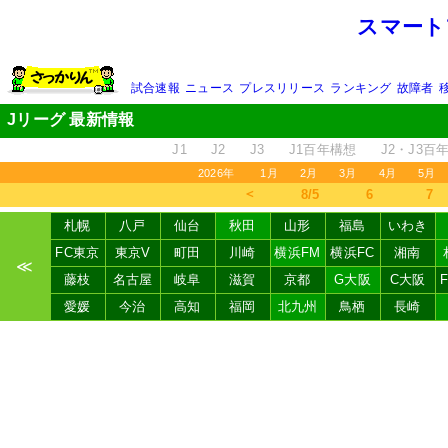
スマート
試合速報
ニュース
プレスリリース
ランキング
故障者
Jリーグ 最新情報
J1
J2
J3
J1百年構想
J2・J3百
2026年
1月
2月
3月
4月
5月
＜
8/5
6
7
札幌
八戸
仙台
秋田
山形
福島
いわき
FC東京
東京V
町田
川崎
横浜FM
横浜FC
湘南
≪
藤枝
名古屋
岐阜
滋賀
京都
G大阪
C大阪
愛媛
今治
高知
福岡
北九州
鳥栖
長崎