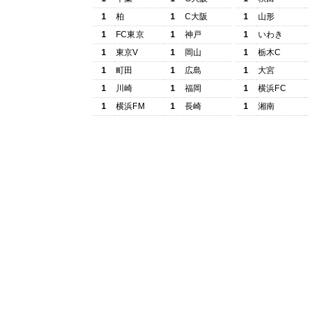
1
柏
1
C大阪
1
山形
1
FC東京
1
神戸
1
いわき
1
東京V
1
岡山
1
栃木C
1
町田
1
広島
1
大宮
1
川崎
1
福岡
1
横浜FC
1
横浜FM
1
長崎
1
湘南