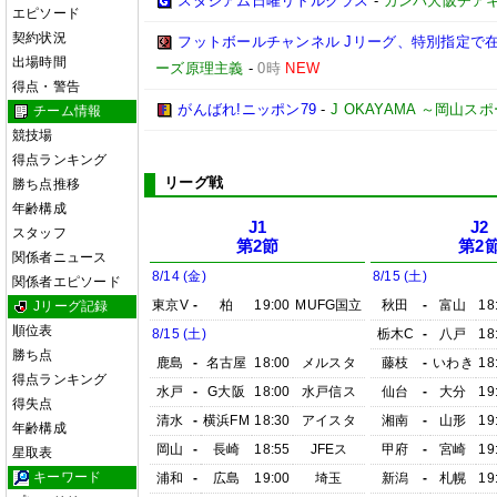
スタジアム日曜リトルクラス
-
ガンバ大阪チア
エピソード
契約状況
フットボールチャンネル Jリーグ、特別指定で
出場時間
ーズ原理主義
-
0時
NEW
得点・警告
がんばれ!ニッポン79
-
J OKAYAMA ～岡山
チーム情報
競技場
得点ランキング
リーグ戦
勝ち点推移
年齢構成
J1
J2
スタッフ
第2節
第2
関係者ニュース
8/14 (金)
8/15 (土)
関係者エピソード
東京V
-
柏
19:00
MUFG国立
秋田
-
富山
18
Jリーグ記録
順位表
8/15 (土)
栃木C
-
八戸
18
勝ち点
鹿島
-
名古屋
18:00
メルスタ
藤枝
-
いわき
18
得点ランキング
水戸
-
G大阪
18:00
水戸信ス
仙台
-
大分
19
得失点
清水
-
横浜FM
18:30
アイスタ
湘南
-
山形
19
年齢構成
岡山
-
長崎
18:55
JFEス
甲府
-
宮崎
19
星取表
キーワード
浦和
-
広島
19:00
埼玉
新潟
-
札幌
19