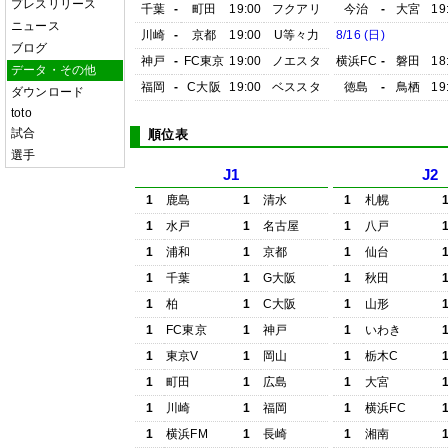
プレスリリース
千葉
-
町田
19:00
フクアリ
今治
-
大宮
19
ニュース
川崎
-
京都
19:00
U等々力
8/16 (日)
ブログ
神戸
-
FC東京
19:00
ノエスタ
横浜FC
-
磐田
18
データ・その他
福岡
-
C大阪
19:00
ベススタ
徳島
-
鳥栖
19
ダウンロード
toto
試合
順位表
選手
J1
J2
1
鹿島
1
清水
1
札幌
1
水戸
1
名古屋
1
八戸
1
浦和
1
京都
1
仙台
1
千葉
1
G大阪
1
秋田
1
柏
1
C大阪
1
山形
1
FC東京
1
神戸
1
いわき
1
東京V
1
岡山
1
栃木C
1
町田
1
広島
1
大宮
1
川崎
1
福岡
1
横浜FC
1
横浜FM
1
長崎
1
湘南