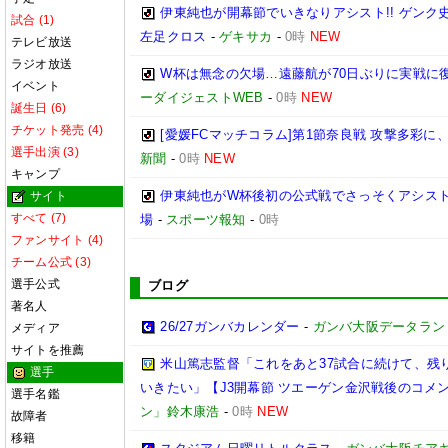
伊東純也が開幕節でいきなりアシスト!! ゲン
試合 (1)
左足クロス
-
ゲキサカ
-
0時
NEW
テレビ放送
ラジオ放送
W杯は無念の欠場…遠藤航が70日ぶりに実戦に復
イベント
ーダイジェストWEB
-
0時
NEW
誕生日 (6)
チケット発売 (4)
[愛媛FCマッチコラム]第1節奈良戦 攻撃多彩
選手出演 (3)
新聞
-
0時
NEW
キャンプ
伊東純也がW杯後初の公式戦でさっそくアシスト
サイト
すべて (7)
場
-
スポーツ報知
-
0時
ファンサイト (4)
チーム公式 (3)
選手公式
ブログ
著名人
26/27ガンバカレンダー
-
ガンバ大阪データランド(GA
メディア
サイトを推薦
米山篤志監督「これをあと37試合に続けて、残
選手
いきたい」【J3開幕節 ツエーゲン金沢戦後のコメント】(
選手名鑑
ン」鈴木康浩
-
0時
NEW
故障者
移籍