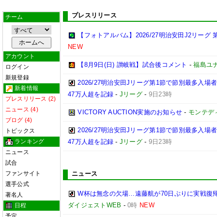
プレスリリース
チーム
【フォトアルバム】2026/27明治安田J2リーグ 第
NEW
アカウント
【8月9日(日) 讃岐戦】試合後コメント
-
福島ユ
ログイン
新規登録
2026/27明治安田Jリーグ第1節で節別最多入場
新着情報
47万人超を記録
-
Jリーグ
-
9日23時
プレスリリース (2)
ニュース (4)
VICTORY AUCTION実施のお知らせ
-
モンテデ
ブログ (4)
2026/27明治安田Jリーグ第1節で節別最多入
トピックス
ランキング
47万人超を記録
-
Jリーグ
-
9日23時
ニュース
試合
ファンサイト
ニュース
選手公式
W杯は無念の欠場…遠藤航が70日ぶりに実戦復帰
著名人
ダイジェストWEB
-
0時
NEW
日程
予定