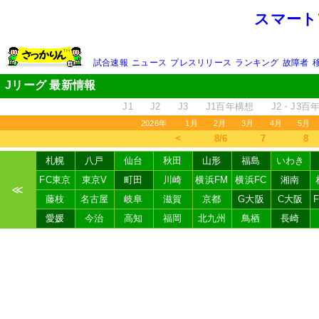
スマート
試合速報
ニュース
プレスリリース
ランキング
故障者
Jリーグ 最新情報
J1
J2
J3
J1百年構想
J2・J3百
2026年
1月
2月
3月
4月
5月
＜
8/6
7
8
札幌
八戸
仙台
秋田
山形
福島
いわき
FC東京
東京V
町田
川崎
横浜FM
横浜FC
湘南
≪
藤枝
名古屋
岐阜
滋賀
京都
G大阪
C大阪
愛媛
今治
高知
福岡
北九州
鳥栖
長崎