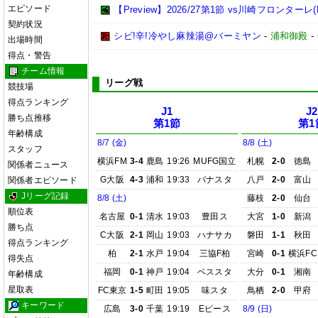
エピソード
【Preview】2026/27第1節 vs川崎フロンターレ(
契約状況
シビ!辛!冷やし麻辣湯@バーミヤン
-
浦和御殿
-
出場時間
得点・警告
チーム情報
リーグ戦
競技場
得点ランキング
J1
J2
勝ち点推移
第1節
第1
年齢構成
8/7 (金)
8/8 (土)
スタッフ
横浜FM
3-4
鹿島
19:26
MUFG国立
札幌
2-0
徳島
関係者ニュース
G大阪
4-3
浦和
19:33
パナスタ
八戸
2-0
富山
関係者エピソード
Jリーグ記録
8/8 (土)
藤枝
2-0
仙台
順位表
名古屋
0-1
清水
19:03
豊田ス
大宮
1-0
新潟
勝ち点
C大阪
2-1
岡山
19:03
ハナサカ
磐田
1-1
秋田
得点ランキング
柏
2-1
水戸
19:04
三協F柏
宮崎
0-1
横浜FC
得失点
福岡
0-1
神戸
19:04
ベススタ
大分
0-1
湘南
年齢構成
星取表
FC東京
1-5
町田
19:05
味スタ
鳥栖
2-0
甲府
キーワード
広島
3-0
千葉
19:19
Eピース
8/9 (日)