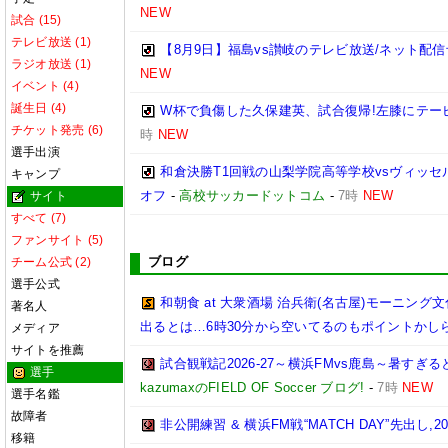
NEW
試合 (15)
テレビ放送 (1)
【8月9日】福島vs讃岐のテレビ放送/ネット配信
ラジオ放送 (1)
NEW
イベント (4)
誕生日 (4)
W杯で負傷した久保建英、試合復帰!左膝にテー
チケット発売 (6)
時
NEW
選手出演
和倉決勝T1回戦の山梨学院高等学校vsヴィッセル
キャンプ
オフ
-
高校サッカードットコム
-
7時
NEW
サイト
すべて (7)
ファンサイト (5)
ブログ
チーム公式 (2)
選手公式
和朝食 at 大衆酒場 治兵衛(名古屋)モーニ
著名人
出るとは…6時30分から空いてるのもポイントかし
メディア
サイトを推薦
試合観戦記2026-27～横浜FMvs鹿島～暑す
選手
kazumaxのFIELD OF Soccer ブログ!
-
7時
NEW
選手名鑑
故障者
非公開練習 & 横浜FM戦“MATCH DAY”先出し,2026
移籍