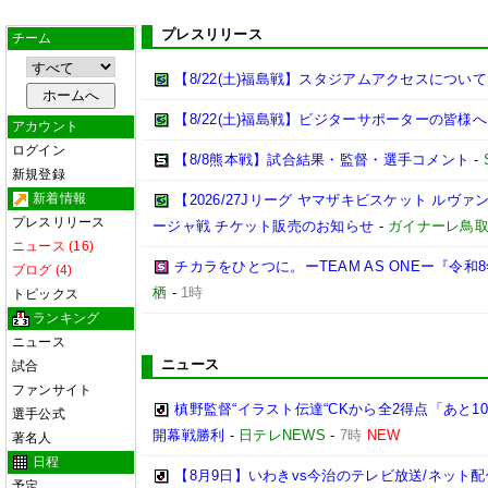
プレスリリース
チーム
【8/22(土)福島戦】スタジアムアクセスについて
【8/22(土)福島戦】ビジターサポーターの皆様へ
アカウント
ログイン
【8/8熊本戦】試合結果・監督・選手コメント
-
新規登録
新着情報
【2026/27Jリーグ ヤマザキビスケット ルヴァン
プレスリリース
ージャ戦 チケット販売のお知らせ
-
ガイナーレ鳥
ニュース (16)
チカラをひとつに。ーTEAM AS ONEー『令
ブログ (4)
栖
-
1時
トピックス
ランキング
ニュース
ニュース
試合
ファンサイト
槙野監督“イラスト伝達“CKから全2得点「あと1
選手公式
開幕戦勝利
-
日テレNEWS
-
7時
NEW
著名人
日程
【8月9日】いわきvs今治のテレビ放送/ネット配
予定