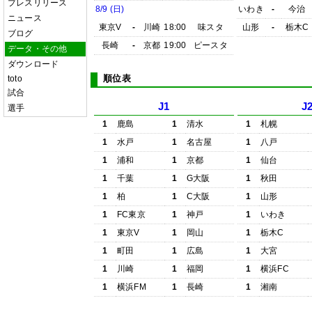
プレスリリース
8/9 (日)
いわき
-
今治
ニュース
東京V
-
川崎
18:00
味スタ
山形
-
栃木C
ブログ
長崎
-
京都
19:00
ピースタ
データ・その他
ダウンロード
順位表
toto
試合
J1
J
選手
1
鹿島
1
清水
1
札幌
1
水戸
1
名古屋
1
八戸
1
浦和
1
京都
1
仙台
1
千葉
1
G大阪
1
秋田
1
柏
1
C大阪
1
山形
1
FC東京
1
神戸
1
いわき
1
東京V
1
岡山
1
栃木C
1
町田
1
広島
1
大宮
1
川崎
1
福岡
1
横浜FC
1
横浜FM
1
長崎
1
湘南