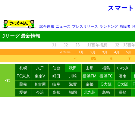
スマート
試合速報
ニュース
プレスリリース
ランキング
故障者
Jリーグ 最新情報
J1
J2
J3
J1百年構想
J2・J3百
2026年
1月
2月
3月
4月
5月
＜
8/5
6
7
札幌
八戸
仙台
秋田
山形
福島
いわき
FC東京
東京V
町田
川崎
横浜FM
横浜FC
湘南
≪
藤枝
名古屋
岐阜
滋賀
京都
G大阪
C大阪
愛媛
今治
高知
福岡
北九州
鳥栖
長崎