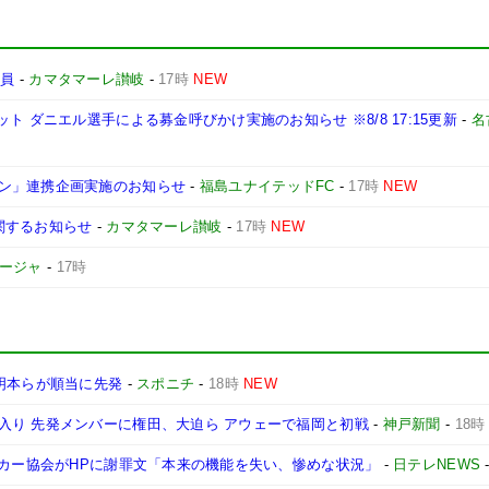
導員
-
カマタマーレ讃岐
-
17時
NEW
 ダニエル選手による募金呼びかけ実施のお知らせ ※8/8 17:15更新
-
名
ン」連携企画実施のお知らせ
-
福島ユナイテッドFC
-
17時
NEW
関するお知らせ
-
カマタマーレ讃岐
-
17時
NEW
ィージャ
-
17時
明本らが順当に先発
-
スポニチ
-
18時
NEW
入り 先発メンバーに権田、大迫ら アウェーで福岡と初戦
-
神戸新聞
-
18時
ッカー協会がHPに謝罪文「本来の機能を失い、惨めな状況」
-
日テレNEWS