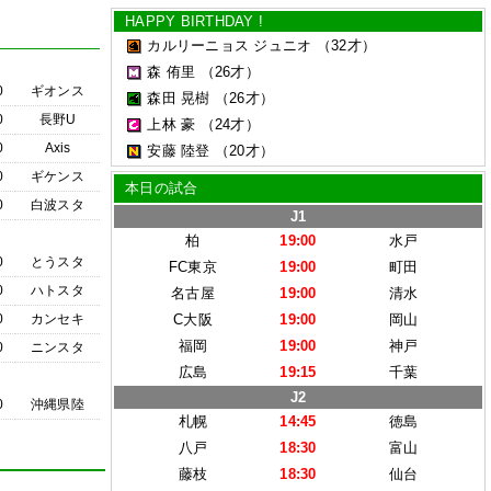
HAPPY BIRTHDAY !
カルリーニョス ジュニオ
（32才）
森 侑里
（26才）
0
ギオンス
森田 晃樹
（26才）
0
長野U
上林 豪
（24才）
0
Axis
安藤 陸登
（20才）
0
ギケンス
本日の試合
0
白波スタ
J1
柏
19:00
水戸
0
とうスタ
FC東京
19:00
町田
0
ハトスタ
名古屋
19:00
清水
0
カンセキ
C大阪
19:00
岡山
福岡
19:00
神戸
0
ニンスタ
広島
19:15
千葉
J2
0
沖縄県陸
札幌
14:45
徳島
八戸
18:30
富山
藤枝
18:30
仙台