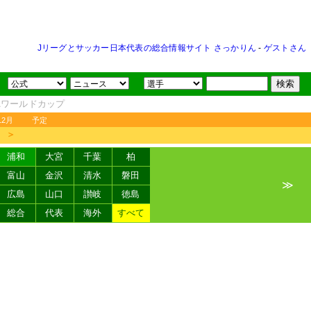
Jリーグとサッカー日本代表の総合情報サイト さっかりん
-
ゲストさん
FAワールドカップ
12月
予定
＞
浦和
大宮
千葉
柏
富山
金沢
清水
磐田
≫
広島
山口
讃岐
徳島
総合
代表
海外
すべて