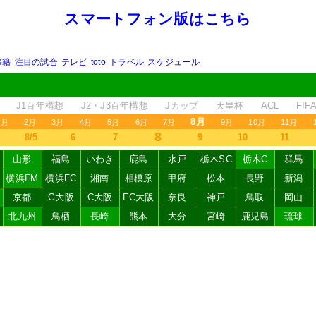
スマートフォン版はこちら
移籍
注目の試合
テレビ
toto
トラベル
スケジュール
J1百年構想
J2・J3百年構想
Jカップ
天皇杯
ACL
FI
8月
1月
2月
3月
4月
5月
6月
7月
9月
10月
11月
8
8/5
6
7
9
10
11
山形
福島
いわき
鹿島
水戸
栃木SC
栃木C
群馬
横浜FM
横浜FC
湘南
相模原
甲府
松本
長野
新潟
京都
G大阪
C大阪
FC大阪
奈良
神戸
鳥取
岡山
北九州
鳥栖
長崎
熊本
大分
宮崎
鹿児島
琉球