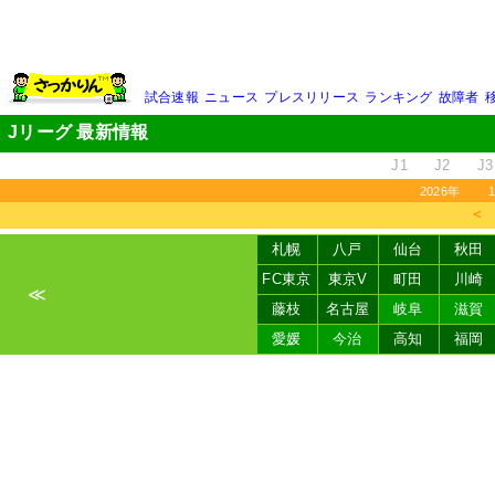
試合速報
ニュース
プレスリリース
ランキング
故障者
Jリーグ 最新情報
J1
J2
J3
2026年
＜
札幌
八戸
仙台
秋田
FC東京
東京V
町田
川崎
≪
藤枝
名古屋
岐阜
滋賀
愛媛
今治
高知
福岡