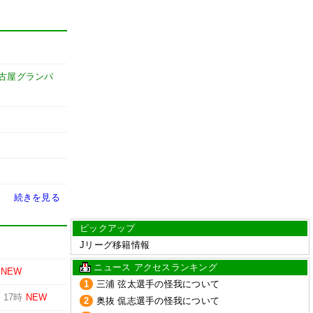
古屋グランパ
続きを見る
ピックアップ
Jリーグ移籍情報
ニュース アクセスランキング
NEW
1
三浦 弦太選手の怪我について
-
17時
NEW
2
奥抜 侃志選手の怪我について