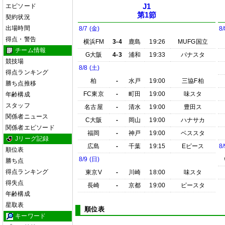
エピソード
J1
第1節
契約状況
出場時間
8/7 (金)
8/
得点・警告
横浜FM
3-4
鹿島
19:26
MUFG国立
チーム情報
G大阪
4-3
浦和
19:33
パナスタ
競技場
8/8 (土)
得点ランキング
柏
-
水戸
19:00
三協F柏
勝ち点推移
FC東京
-
町田
19:00
味スタ
年齢構成
スタッフ
名古屋
-
清水
19:00
豊田ス
関係者ニュース
C大阪
-
岡山
19:00
ハナサカ
関係者エピソード
福岡
-
神戸
19:00
ベススタ
Jリーグ記録
広島
-
千葉
19:15
Eピース
8/
順位表
8/9 (日)
勝ち点
得点ランキング
東京V
-
川崎
18:00
味スタ
得失点
長崎
-
京都
19:00
ピースタ
年齢構成
星取表
順位表
キーワード