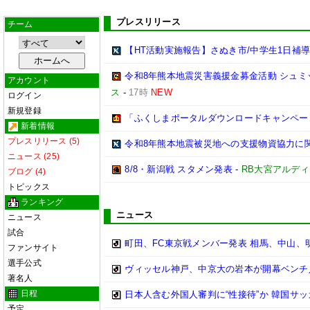
プレスリリース
チーム
【HT活動実施報告】さぬき市/中学生1日補
令和8年熊本地震災害義援金募金活動 シュミット
アカウント
ス
-
17時
NEW
ログイン
新規登録
「ふくしまポータルダウンロードキャンペー
新着情報
プレスリリース (5)
令和8年熊本地震被災地への支援物資協力に
ニュース (25)
8/8・新潟戦 スタメン発表
-
RB大宮アルデ
ブログ (4)
トピックス
ランキング
ニュース
ニュース
試合
町田、FC東京戦メンバー発表 相馬、中山、
ファンサイト
選手公式
ヴィッセル神戸、中京大の岩本が開幕ベンチ
著名人
日程
日本人含む外国人審判に“性接待”か 韓国サ
予定