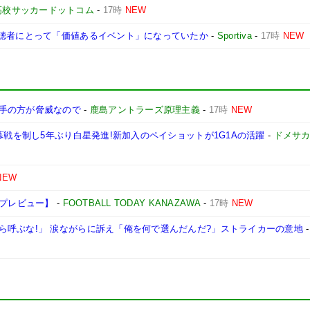
高校サッカードットコム
-
17時
NEW
視聴者にとって「価値あるイベント」になっていたか
-
Sportiva
-
17時
NEW
手の方が脅威なので
-
鹿島アントラーズ原理主義
-
17時
NEW
幕戦を制し5年ぶり白星発進!新加入のペイショットが1G1Aの活躍
-
ドメサ
NEW
戦プレビュー】
-
FOOTBALL TODAY KANAZAWA
-
17時
NEW
ら呼ぶな!」 涙ながらに訴え「俺を何で選んだんだ?」ストライカーの意地
-