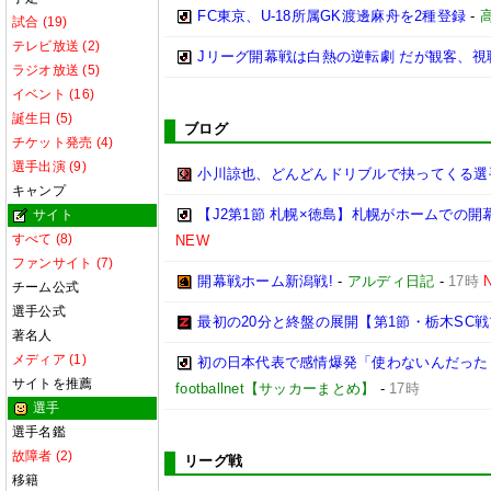
FC東京、U-18所属GK渡邊麻舟を2種登録
-
試合 (19)
テレビ放送 (2)
Jリーグ開幕戦は白熱の逆転劇 だが観客、
ラジオ放送 (5)
イベント (16)
誕生日 (5)
ブログ
チケット発売 (4)
選手出演 (9)
小川諒也、どんどんドリブルで抉ってくる選
キャンプ
【J2第1節 札幌×徳島】札幌がホームでの開
サイト
すべて (8)
NEW
ファンサイト (7)
開幕戦ホーム新潟戦!
-
アルディ日記
-
17時
チーム公式
選手公式
最初の20分と終盤の展開【第1節・栃木SC
著名人
メディア (1)
初の日本代表で感情爆発「使わないんだった
サイトを推薦
footballnet【サッカーまとめ】
-
17時
選手
選手名鑑
故障者 (2)
リーグ戦
移籍