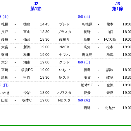
J2
J3
第1節
第1節
8 (土)
8/8 (土)
札幌
-
徳島
14:45
プレド
相模原
-
熊本
18:0
八戸
-
富山
18:30
プラスタ
長野
-
山口
18:0
藤枝
-
仙台
18:30
藤枝サ
鳥取
-
FC大阪
19:0
大宮
-
新潟
19:00
NACK
高知
-
松本
19:0
磐田
-
秋田
19:00
ヤマハ
鹿児島
-
群馬
19:0
大分
-
湘南
19:00
クラド
8/9 (日)
宮崎
-
横浜FC
19:00
いちご
福島
-
讃岐
18:0
鳥栖
-
甲府
19:30
駅スタ
滋賀
-
岐阜
18:3
9 (日)
栃木SC
-
金沢
19:0
いわき
-
今治
18:00
ハワスタ
愛媛
-
奈良
19:0
山形
-
栃木C
19:00
NDスタ
9/9 (水)
琉球
-
北九州
19:0