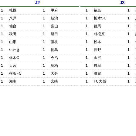
J2
J3
1
札幌
1
甲府
1
福島
1
1
八戸
1
新潟
1
栃木SC
1
1
仙台
1
富山
1
群馬
1
1
秋田
1
磐田
1
相模原
1
1
山形
1
藤枝
1
松本
1
1
いわき
1
徳島
1
長野
1
1
栃木C
1
今治
1
金沢
1
1
大宮
1
鳥栖
1
岐阜
1
1
横浜FC
1
大分
1
滋賀
1
1
湘南
1
宮崎
1
FC大阪
1