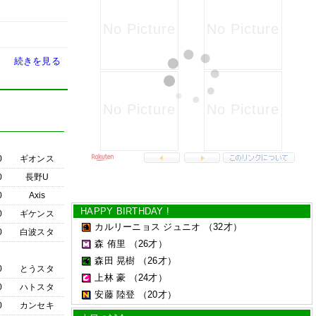
続きを見る
0
ギオンス
0
長野U
0
Axis
HAPPY BIRTHDAY !
0
ギケンス
カルリーニョス ジュニオ
（32才）
0
白波スタ
森 侑里
（26才）
森田 晃樹
（26才）
0
とうスタ
上林 豪
（24才）
0
ハトスタ
安藤 陸登
（20才）
0
カンセキ