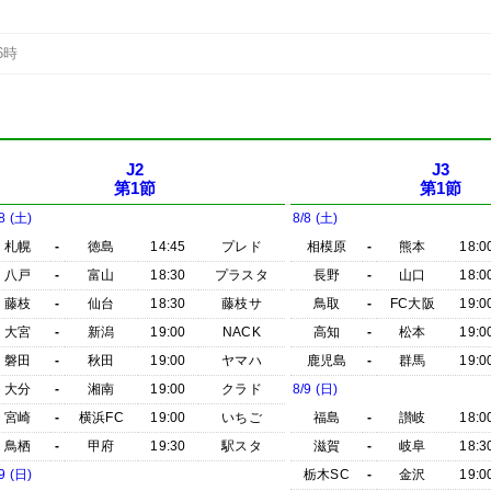
6時
J2
J3
第1節
第1節
8 (土)
8/8 (土)
札幌
-
徳島
14:45
プレド
相模原
-
熊本
18:0
八戸
-
富山
18:30
プラスタ
長野
-
山口
18:0
藤枝
-
仙台
18:30
藤枝サ
鳥取
-
FC大阪
19:0
大宮
-
新潟
19:00
NACK
高知
-
松本
19:0
磐田
-
秋田
19:00
ヤマハ
鹿児島
-
群馬
19:0
大分
-
湘南
19:00
クラド
8/9 (日)
宮崎
-
横浜FC
19:00
いちご
福島
-
讃岐
18:0
鳥栖
-
甲府
19:30
駅スタ
滋賀
-
岐阜
18:3
9 (日)
栃木SC
-
金沢
19:0