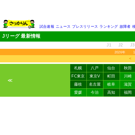
試合速報
ニュース
プレスリリース
ランキング
故障者
Jリーグ 最新情報
J1
J2
J3
2026年
＜
札幌
八戸
仙台
秋田
FC東京
東京V
町田
川崎
≪
藤枝
名古屋
岐阜
滋賀
愛媛
今治
高知
福岡