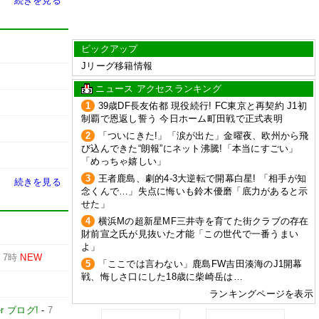
続きを見る
ピックアップ
Jリーグ移籍情報
ニュース アクセスランキング
1
39歳DF長友佑都 現役続行! FC東京と再契約 J1初
制覇で恩返し誓う 今日ホーム町田戦で正式表明
2
「ついにきた!」「涙が出た」金曜夜、欧州から飛
び込んできた“朗報”にネット沸騰!「本当にすごい」
「めっちゃ嬉しい」
3
王者鹿島、劇的4-3大逆転で開幕白星! 「相手が知
続きを見る
念くんで…」失点に悔いも鈴木優磨「底力があると示
せた」
4
横浜Mの超新星MF三井寺を育てた街クラブの存在
財前宣之氏が見抜いた才能「この世代で一番うまい
よ」
-
7時
NEW
5
「ここでは言わない」鹿島FW吉田湊海のJ1開幕
戦、悔しさ口にした18歳に柴崎岳は…
ランキングページを表示
er ブログ!
-
7