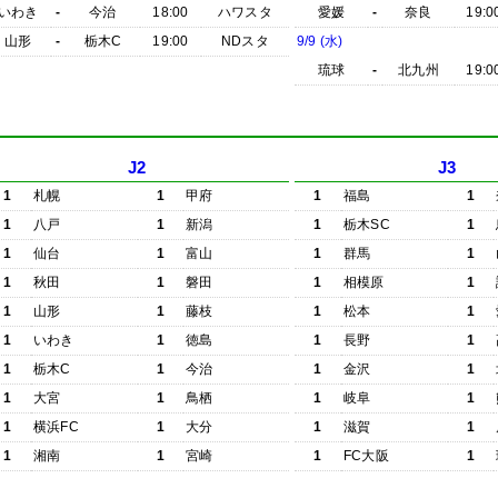
いわき
-
今治
18:00
ハワスタ
愛媛
-
奈良
19:0
山形
-
栃木C
19:00
NDスタ
9/9 (水)
琉球
-
北九州
19:0
J2
J3
1
札幌
1
甲府
1
福島
1
1
八戸
1
新潟
1
栃木SC
1
1
仙台
1
富山
1
群馬
1
1
秋田
1
磐田
1
相模原
1
1
山形
1
藤枝
1
松本
1
1
いわき
1
徳島
1
長野
1
1
栃木C
1
今治
1
金沢
1
1
大宮
1
鳥栖
1
岐阜
1
1
横浜FC
1
大分
1
滋賀
1
1
湘南
1
宮崎
1
FC大阪
1