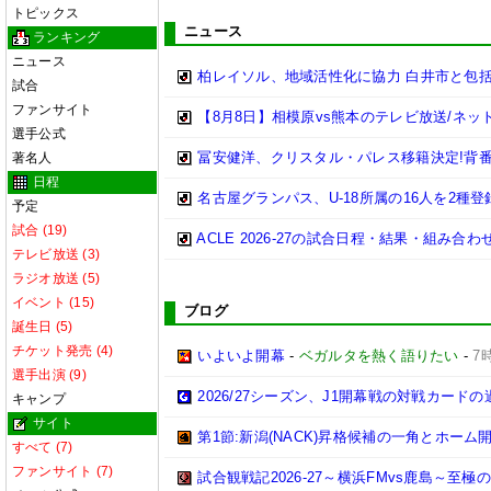
トピックス
ニュース
ランキング
ニュース
柏レイソル、地域活性化に協力 白井市と包括
試合
ファンサイト
【8月8日】相模原vs熊本のテレビ放送/ネッ
選手公式
冨安健洋、クリスタル・パレス移籍決定!背
著名人
日程
名古屋グランパス、U-18所属の16人を2種登
予定
試合 (19)
ACLE 2026-27の試合日程・結果・組み合わ
テレビ放送 (3)
ラジオ放送 (5)
イベント (15)
ブログ
誕生日 (5)
チケット発売 (4)
いよいよ開幕
-
ベガルタを熱く語りたい
-
7
選手出演 (9)
2026/27シーズン、J1開幕戦の対戦カー
キャンプ
サイト
第1節:新潟(NACK)昇格候補の一角とホーム開
すべて (7)
ファンサイト (7)
試合観戦記2026-27～横浜FMvs鹿島～至