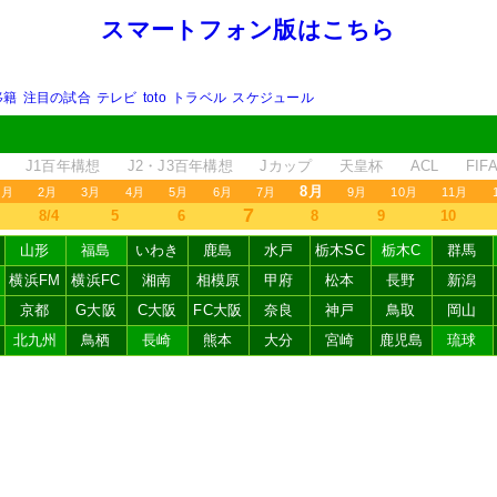
スマートフォン版はこちら
移籍
注目の試合
テレビ
toto
トラベル
スケジュール
J1百年構想
J2・J3百年構想
Jカップ
天皇杯
ACL
FI
8月
1月
2月
3月
4月
5月
6月
7月
9月
10月
11月
7
8/4
5
6
8
9
10
山形
福島
いわき
鹿島
水戸
栃木SC
栃木C
群馬
横浜FM
横浜FC
湘南
相模原
甲府
松本
長野
新潟
京都
G大阪
C大阪
FC大阪
奈良
神戸
鳥取
岡山
北九州
鳥栖
長崎
熊本
大分
宮崎
鹿児島
琉球