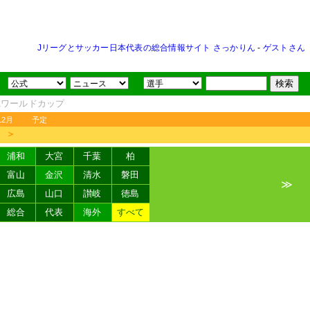
Jリーグとサッカー日本代表の総合情報サイト さっかりん
-
ゲストさん
FAワールドカップ
12月
予定
＞
浦和
大宮
千葉
柏
富山
金沢
清水
磐田
≫
広島
山口
讃岐
徳島
総合
代表
海外
すべて