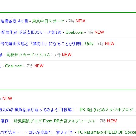
連携協定 4市目
-
東京中日スポーツ
-
7時
NEW
ト配信予定 明治安田J3リーグ第1節
-
Goal.com
-
7時
NEW
番号で鎌田大地と『隣同士』になることが判明
-
Qoly
-
7時
NEW
録
-
高校サッカードットコム
-
7時
NEW
せ
-
Goal.com
-
7時
NEW
時
NEW
ドの過去の名勝負を振り返ってみよう!【後編】
-
RK-3はきだめスタジオブログ
幕戦!
-
所沢栗鼠ブログ From RB大宮アルディージャ
-
7時
NEW
極のバカ試合・・・コレが鹿島だ、覚えとけ!
-
FC kazumaxのFIELD OF Socc