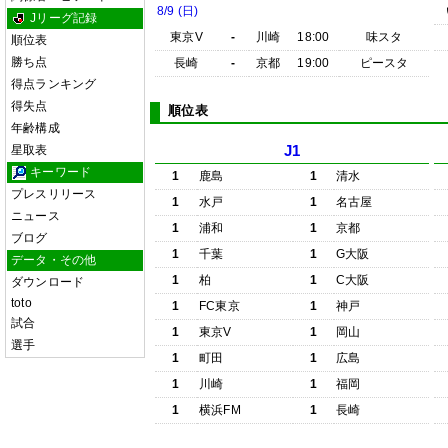
8/9 (日)
Jリーグ記録
東京V
-
川崎
18:00
味スタ
順位表
勝ち点
長崎
-
京都
19:00
ピースタ
得点ランキング
得失点
順位表
年齢構成
星取表
J1
キーワード
1
鹿島
1
清水
プレスリリース
1
水戸
1
名古屋
ニュース
1
浦和
1
京都
ブログ
1
千葉
1
G大阪
データ・その他
1
柏
1
C大阪
ダウンロード
toto
1
FC東京
1
神戸
試合
1
東京V
1
岡山
選手
1
町田
1
広島
1
川崎
1
福岡
1
横浜FM
1
長崎