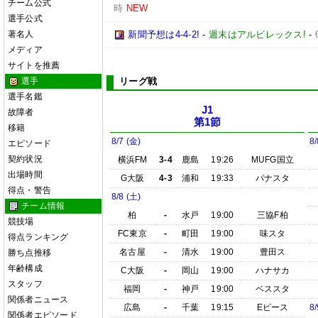
チーム公式
時
NEW
選手公式
著名人
新聞予想は4-4-2!
-
週末はアルビレックス!
-
メディア
サイトを推薦
選手
リーグ戦
選手名鑑
J1
故障者
第1節
移籍
8/7 (金)
8/
エピソード
契約状況
横浜FM
3-4
鹿島
19:26
MUFG国立
出場時間
G大阪
4-3
浦和
19:33
パナスタ
得点・警告
8/8 (土)
チーム情報
柏
-
水戸
19:00
三協F柏
競技場
FC東京
-
町田
19:00
味スタ
得点ランキング
名古屋
-
清水
19:00
豊田ス
勝ち点推移
年齢構成
C大阪
-
岡山
19:00
ハナサカ
スタッフ
福岡
-
神戸
19:00
ベススタ
関係者ニュース
広島
-
千葉
19:15
Eピース
8/
関係者エピソード