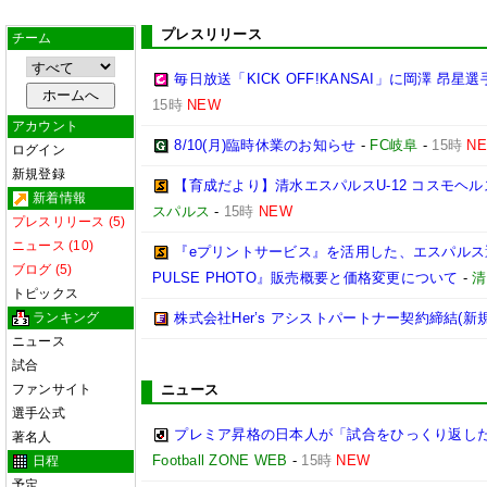
プレスリリース
チーム
毎日放送「KICK OFF!KANSAI」に岡澤 昂
15時
NEW
アカウント
8/10(月)臨時休業のお知らせ
-
FC岐阜
-
15時
N
ログイン
新規登録
【育成だより】清水エスパルスU-12 コスモヘルス Chall
新着情報
スパルス
-
15時
NEW
プレスリリース (5)
ニュース (10)
『eプリントサービス』を活用した、エスパルス選
ブログ (5)
PULSE PHOTO』販売概要と価格変更について
-
清
トピックス
ランキング
株式会社Her’s アシストパートナー契約締結(新
ニュース
試合
ファンサイト
ニュース
選手公式
プレミア昇格の日本人が「試合をひっくり返した
著名人
Football ZONE WEB
-
15時
NEW
日程
予定