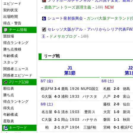
フットボールチャンネル・元川悦子女史、鹿島ア
エピソード
-
鹿島アントラーズ原理主義
-
14時
NEW
契約状況
出場時間
シュート発射振興会
-
ガンバ大阪データランド(GAMB
得点・警告
セレッソ大阪がアル・アハリからシリア代表FWパ
チーム情報
競技場
王
-
ドメサカブログ
-
14時
得点ランキング
勝ち点推移
年齢構成
リーグ戦
スタッフ
J1
J2
関係者ニュース
第1節
第1
関係者エピソード
8/7 (金)
8/8 (土)
Jリーグ記録
順位表
横浜FM
3-4
鹿島
19:26
MUFG国立
札幌
2-0
徳島
勝ち点
G大阪
4-3
浦和
19:33
パナスタ
八戸
2-0
富山
得点ランキング
8/8 (土)
藤枝
2-0
仙台
得失点
名古屋
0-1
清水
19:03
豊田ス
大宮
1-0
新潟
年齢構成
C大阪
2-1
岡山
19:03
ハナサカ
磐田
1-1
秋田
星取表
柏
2-1
水戸
19:04
三協F柏
宮崎
0-1
横浜FC
キーワード