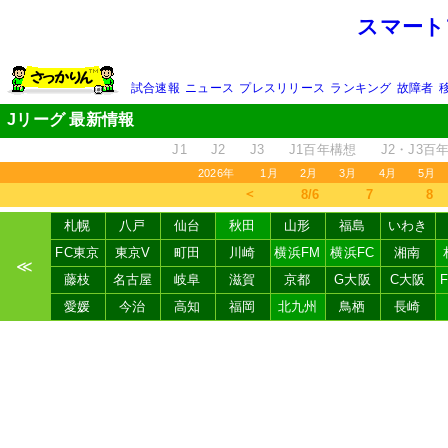
スマート
試合速報
ニュース
プレスリリース
ランキング
故障者
Jリーグ 最新情報
J1
J2
J3
J1百年構想
J2・J3百
2026年
1月
2月
3月
4月
5月
＜
8/6
7
8
札幌
八戸
仙台
秋田
山形
福島
いわき
FC東京
東京V
町田
川崎
横浜FM
横浜FC
湘南
≪
藤枝
名古屋
岐阜
滋賀
京都
G大阪
C大阪
愛媛
今治
高知
福岡
北九州
鳥栖
長崎