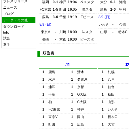
プレスリリース
福岡
0-1
神戸
19:04
ベススタ
大分
0-1
湘南
ニュース
FC東京
1-5
町田
19:05
味スタ
鳥栖
2-0
甲府
ブログ
広島
3-0
千葉
19:19
Eピース
8/9 (日)
データ・その他
8/9 (日)
いわき
-
今治
ダウンロード
東京V
-
川崎
18:00
味スタ
山形
-
栃木C
toto
試合
長崎
-
京都
19:00
ピースタ
選手
順位表
J1
J
1
鹿島
1
清水
1
札幌
1
水戸
1
名古屋
1
八戸
1
浦和
1
京都
1
仙台
1
千葉
1
G大阪
1
秋田
1
柏
1
C大阪
1
山形
1
FC東京
1
神戸
1
いわき
1
東京V
1
岡山
1
栃木C
1
町田
1
広島
1
大宮