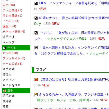
FIFA、インファンティーノ会長を貶める「組
試合 (16)
時
NEW
テレビ放送 (1)
ラジオ放送 (1)
41歳ロナウド、妻との結婚式報道はガセ!故郷
イベント (4)
Qoly
-
15時
NEW
誕生日 (4)
チケット発売 (6)
「ついに」「胸が熱くなる」日本深夜に届いた待望
選手出演
した」
-
サッカーダイジェストWEB
-
15時
NEW
キャンプ
「日本へ帰国する見込み」イングランドで75戦
サイト
すべて (10)
る「J1クラブと移籍金で合意した」
-
サッカーダイ
ファンサイト (6)
チーム公式 (4)
選手公式
ブログ
著名人
【茨道のはじまり】明治安田J2第1節 藤枝MYF
メディア
サイトを推薦
15時
NEW
選手
さらなる高みへ。久保藤次郎、ブラジル自主トレの成
選手名鑑
「柏フットボールジャーナル」鈴木潤
-
14時
NEW
故障者
移籍