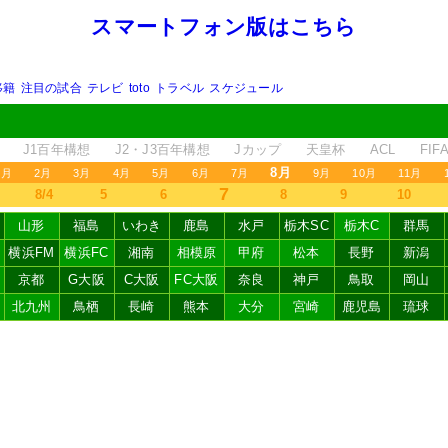
スマートフォン版はこちら
移籍
注目の試合
テレビ
toto
トラベル
スケジュール
J1百年構想
J2・J3百年構想
Jカップ
天皇杯
ACL
FI
8月
1月
2月
3月
4月
5月
6月
7月
9月
10月
11月
7
8/4
5
6
8
9
10
山形
福島
いわき
鹿島
水戸
栃木SC
栃木C
群馬
横浜FM
横浜FC
湘南
相模原
甲府
松本
長野
新潟
京都
G大阪
C大阪
FC大阪
奈良
神戸
鳥取
岡山
北九州
鳥栖
長崎
熊本
大分
宮崎
鹿児島
琉球