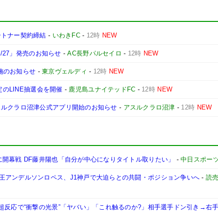
ートナー契約締結
-
いわきFC
-
12時
NEW
6/27」発売のお知らせ
-
AC長野パルセイロ
-
12時
NEW
実施のお知らせ
-
東京ヴェルディ
-
12時
NEW
定のLINE抽選会を開催
-
鹿児島ユナイテッドFC
-
12時
NEW
スルクラロ沼津公式アプリ開始のお知らせ
-
アスルクラロ沼津
-
12時
NEW
に開幕戦 DF藤井陽也「自分が中心になりタイトル取りたい」
-
中日スポー
王アンデルソンロペス、J1神戸で大迫らとの共闘・ポジション争いへ
-
読
超反応で“衝撃の光景”「ヤバい」「これ触るのか?」相手選手ドン引き→右手