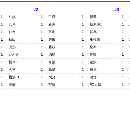
J2
J3
1
札幌
1
甲府
1
福島
1
1
八戸
1
新潟
1
栃木SC
1
1
仙台
1
富山
1
群馬
1
1
秋田
1
磐田
1
相模原
1
1
山形
1
藤枝
1
松本
1
1
いわき
1
徳島
1
長野
1
1
栃木C
1
今治
1
金沢
1
1
大宮
1
鳥栖
1
岐阜
1
1
横浜FC
1
大分
1
滋賀
1
1
湘南
1
宮崎
1
FC大阪
1