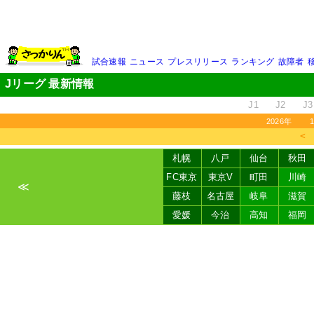
試合速報
ニュース
プレスリリース
ランキング
故障者
Jリーグ 最新情報
J1
J2
J3
2026年
＜
札幌
八戸
仙台
秋田
FC東京
東京V
町田
川崎
≪
藤枝
名古屋
岐阜
滋賀
愛媛
今治
高知
福岡