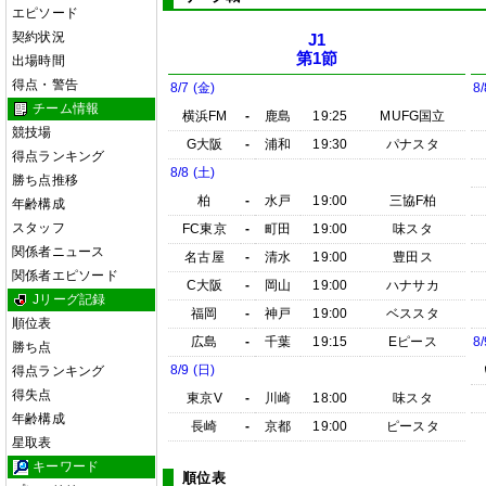
エピソード
契約状況
J1
第1節
出場時間
得点・警告
8/7 (金)
8/
チーム情報
横浜FM
-
鹿島
19:25
MUFG国立
競技場
G大阪
-
浦和
19:30
パナスタ
得点ランキング
8/8 (土)
勝ち点推移
柏
-
水戸
19:00
三協F柏
年齢構成
スタッフ
FC東京
-
町田
19:00
味スタ
関係者ニュース
名古屋
-
清水
19:00
豊田ス
関係者エピソード
C大阪
-
岡山
19:00
ハナサカ
Jリーグ記録
福岡
-
神戸
19:00
ベススタ
順位表
広島
-
千葉
19:15
Eピース
8/
勝ち点
8/9 (日)
得点ランキング
得失点
東京V
-
川崎
18:00
味スタ
年齢構成
長崎
-
京都
19:00
ピースタ
星取表
キーワード
順位表