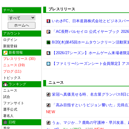
プレスリリース
チーム
いわきFC、日本道路株式会社とビジネスパ
「AC長野パルセイロ 公式イヤーブック 202
アカウント
ログイン
8/20(木)第45回ホームタウンクリーン活動
新規登録
新着情報
【2026/27シーズン】ホームゲーム来場者限
プレスリリース (30)
【ファミリー/シーズンシート会員限定】ア
ニュース (39)
ブログ (11)
トピックス
ニュース
ランキング
ニュース
栄冠へ真価見せる時、名古屋グランパス8日
試合
ファンサイト
「高み目指すというビジョン響いた」元得点
選手公式
NEW
著名人
日程
うぉ、マジか…? 鹿島の守護神・早川友基、
予定