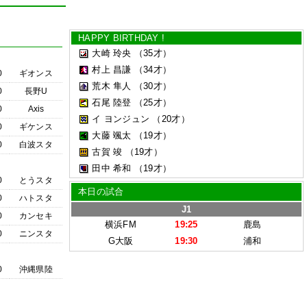
HAPPY BIRTHDAY !
大崎 玲央
（35才）
村上 昌謙
（34才）
0
ギオンス
荒木 隼人
（30才）
0
長野U
石尾 陸登
（25才）
0
Axis
イ ヨンジュン
（20才）
0
ギケンス
大藤 颯太
（19才）
0
白波スタ
古賀 竣
（19才）
田中 希和
（19才）
0
とうスタ
本日の試合
0
ハトスタ
J1
0
カンセキ
横浜FM
19:25
鹿島
0
ニンスタ
G大阪
19:30
浦和
0
沖縄県陸