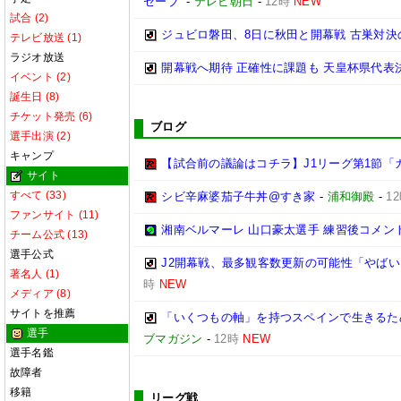
セーブ”
-
テレビ朝日
-
12時
NEW
試合 (2)
ジュビロ磐田、8日に秋田と開幕戦 古巣対決
テレビ放送 (1)
ラジオ放送
開幕戦へ期待 正確性に課題も 天皇杯県代表決
イベント (2)
誕生日 (8)
チケット発売 (6)
ブログ
選手出演 (2)
キャンプ
【試合前の議論はコチラ】J1リーグ第1節「
サイト
すべて (33)
シビ辛麻婆茄子牛丼@すき家
-
浦和御殿
-
1
ファンサイト (11)
湘南ベルマーレ 山口豪太選手 練習後コメント@馬入
チーム公式 (13)
選手公式
J2開幕戦、最多観客数更新の可能性「やばい
著名人 (1)
時
NEW
メディア (8)
サイトを推薦
「いくつもの軸」を持つスペインで生きるため
選手
ブマガジン
-
12時
NEW
選手名鑑
故障者
移籍
リーグ戦