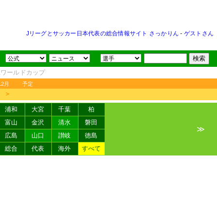
Jリーグとサッカー日本代表の総合情報サイト さっかりん
-
ゲストさん
FAワールドカップ
12月
予定
＞
浦和
大宮
千葉
柏
富山
金沢
清水
磐田
≫
広島
山口
讃岐
徳島
総合
代表
海外
すべて