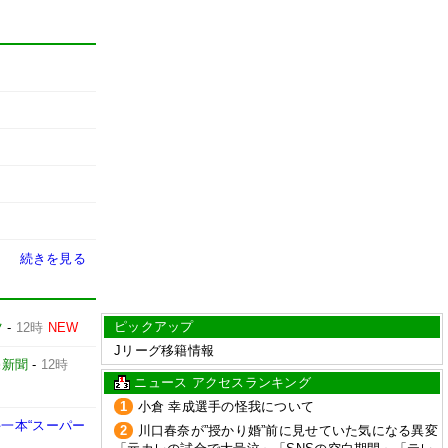
続きを見る
ピックアップ
ツ
-
12時
NEW
Jリーグ移籍情報
売新聞
-
12時
ニュース アクセスランキング
1
小倉 幸成選手の怪我について
一本“スーパー
2
川口春奈が”授かり婚”前に見せていた気になる異変