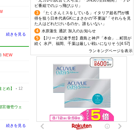
「元カレの試合で大号泣」「SNSの空白期間」「テレ
ビ番組でのぶっ飛びぶり」
W
3
「たくさんミスをしている」イタリア超名門が獲
得を狙う日本代表GKにまさかの“不要論”「それらを見
た人はどれだけいるのか。誰もいない」
4
水原蓮生 通訳 加入のお知らせ
続きを見る
5
【Jリーグ記者予想】鹿島と神戸「本命」…町田が
続く 水戸、福岡、千葉は厳しい戦いになりそう[4:57]
ランキングページを表示
時
NEW
カーまとめ】
-
12
都宮徹壱ウェ
続きを見る