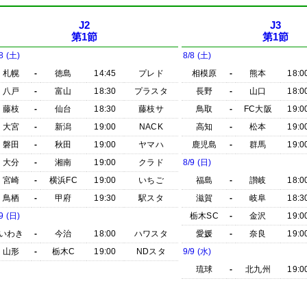
J2
J3
第1節
第1節
8 (土)
8/8 (土)
札幌
-
徳島
14:45
プレド
相模原
-
熊本
18:0
八戸
-
富山
18:30
プラスタ
長野
-
山口
18:0
藤枝
-
仙台
18:30
藤枝サ
鳥取
-
FC大阪
19:0
大宮
-
新潟
19:00
NACK
高知
-
松本
19:0
磐田
-
秋田
19:00
ヤマハ
鹿児島
-
群馬
19:0
大分
-
湘南
19:00
クラド
8/9 (日)
宮崎
-
横浜FC
19:00
いちご
福島
-
讃岐
18:0
鳥栖
-
甲府
19:30
駅スタ
滋賀
-
岐阜
18:3
9 (日)
栃木SC
-
金沢
19:0
いわき
-
今治
18:00
ハワスタ
愛媛
-
奈良
19:0
山形
-
栃木C
19:00
NDスタ
9/9 (水)
琉球
-
北九州
19:0