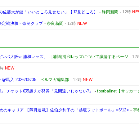
の佐藤大が鍵「いいところ見せたい」【J2見どころ】
-
静岡新聞
-
12時
NE
定戦決勝 - 奈良クラブ
-
奈良新聞
-
12時
NEW
ガンバ大阪vs浦和レッズ」
-
[浦議]浦和レッズについて議論するページ
-
12
2時
NEW
 2026/08/05
-
ベルマガ編集部
-
12時
NEW
!」 チケット6万超えが発券「見間違いじゃない?」
-
footballnet【サッ
のキャリア 【隔月連載】佐伯夕利子の「越境フットボール」<6/12>
-
宇