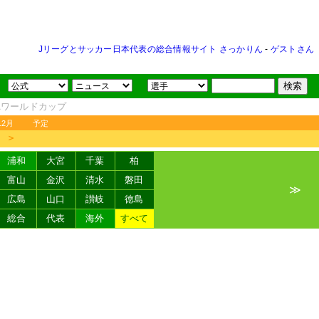
Jリーグとサッカー日本代表の総合情報サイト さっかりん
-
ゲストさん
FAワールドカップ
12月
予定
＞
浦和
大宮
千葉
柏
富山
金沢
清水
磐田
≫
広島
山口
讃岐
徳島
総合
代表
海外
すべて