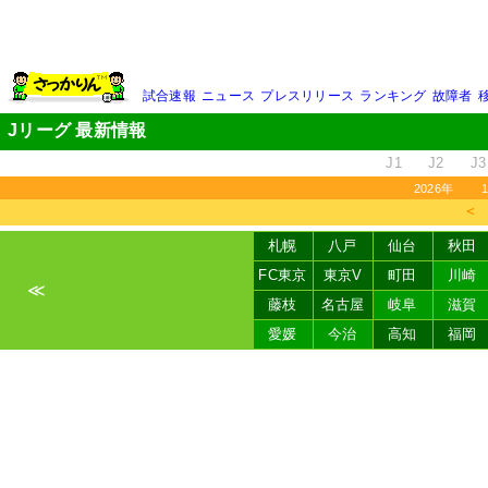
試合速報
ニュース
プレスリリース
ランキング
故障者
Jリーグ 最新情報
J1
J2
J3
2026年
＜
札幌
八戸
仙台
秋田
FC東京
東京V
町田
川崎
≪
藤枝
名古屋
岐阜
滋賀
愛媛
今治
高知
福岡