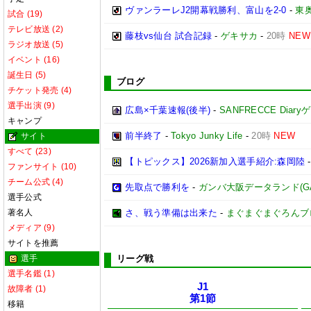
ヴァンラーレJ2開幕戦勝利、富山を2-0
-
東
試合 (19)
テレビ放送 (2)
藤枝vs仙台 試合記録
-
ゲキサカ
-
20時
NEW
ラジオ放送 (5)
イベント (16)
誕生日 (5)
ブログ
チケット発売 (4)
選手出演 (9)
広島×千葉速報(後半)
-
SANFRECCE Diar
キャンプ
前半終了
-
Tokyo Junky Life
-
20時
NEW
サイト
すべて (23)
【トピックス】2026新加入選手紹介:森岡陸
ファンサイト (10)
チーム公式 (4)
先取点で勝利を
-
ガンバ大阪データランド(GAMBA
選手公式
著名人
さ、戦う準備は出来た
-
まぐまぐまぐろんブ
メディア (9)
サイトを推薦
選手
リーグ戦
選手名鑑 (1)
J1
故障者 (1)
第1節
移籍