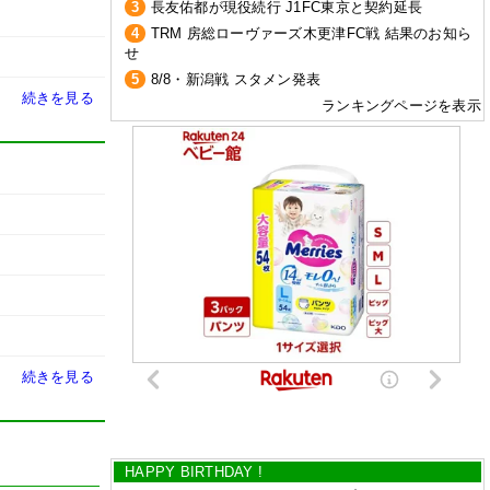
3
長友佑都が現役続行 J1FC東京と契約延長
4
TRM 房総ローヴァーズ木更津FC戦 結果のお知ら
せ
5
8/8・新潟戦 スタメン発表
続きを見る
ランキングページを表示
続きを見る
HAPPY BIRTHDAY !