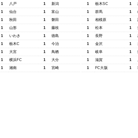
1
八戸
1
新潟
1
栃木SC
1
1
仙台
1
富山
1
群馬
1
1
秋田
1
磐田
1
相模原
1
1
山形
1
藤枝
1
松本
1
1
いわき
1
徳島
1
長野
1
1
栃木C
1
今治
1
金沢
1
1
大宮
1
鳥栖
1
岐阜
1
1
横浜FC
1
大分
1
滋賀
1
1
湘南
1
宮崎
1
FC大阪
1