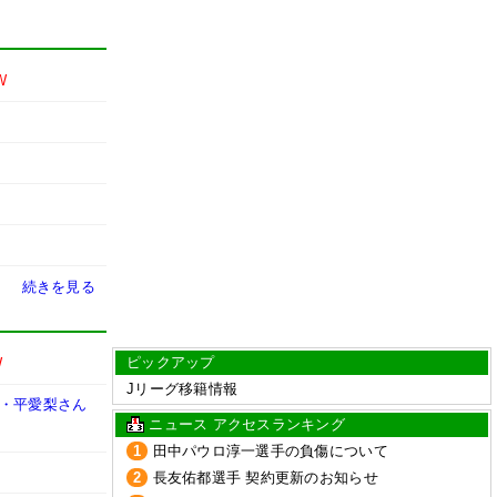
W
続きを見る
ピックアップ
W
Jリーグ移籍情報
妻・平愛梨さん
ニュース アクセスランキング
1
田中パウロ淳一選手の負傷について
2
長友佑都選手 契約更新のお知らせ