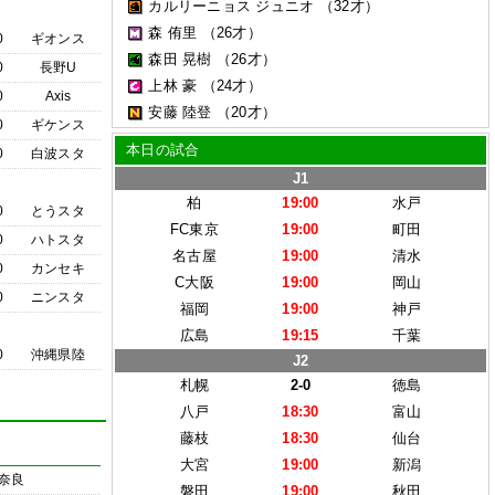
カルリーニョス ジュニオ
（32才）
森 侑里
（26才）
0
ギオンス
森田 晃樹
（26才）
0
長野U
上林 豪
（24才）
0
Axis
安藤 陸登
（20才）
0
ギケンス
本日の試合
0
白波スタ
J1
柏
19:00
水戸
0
とうスタ
FC東京
19:00
町田
0
ハトスタ
名古屋
19:00
清水
0
カンセキ
C大阪
19:00
岡山
0
ニンスタ
福岡
19:00
神戸
広島
19:15
千葉
0
沖縄県陸
J2
札幌
2-0
徳島
八戸
18:30
富山
藤枝
18:30
仙台
大宮
19:00
新潟
奈良
磐田
19:00
秋田