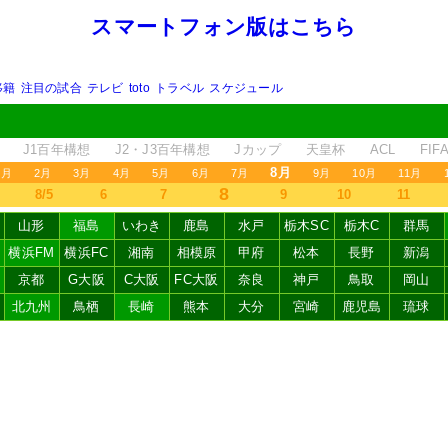
スマートフォン版はこちら
移籍
注目の試合
テレビ
toto
トラベル
スケジュール
J1百年構想
J2・J3百年構想
Jカップ
天皇杯
ACL
FI
8月
1月
2月
3月
4月
5月
6月
7月
9月
10月
11月
8
8/5
6
7
9
10
11
山形
福島
いわき
鹿島
水戸
栃木SC
栃木C
群馬
横浜FM
横浜FC
湘南
相模原
甲府
松本
長野
新潟
京都
G大阪
C大阪
FC大阪
奈良
神戸
鳥取
岡山
北九州
鳥栖
長崎
熊本
大分
宮崎
鹿児島
琉球