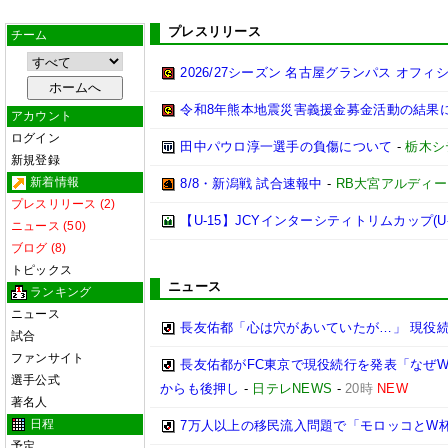
プレスリリース
チーム
2026/27シーズン 名古屋グランパス オフィシ
令和8年熊本地震災害義援金募金活動の結果
アカウント
ログイン
田中パウロ淳一選手の負傷について
-
栃木シ
新規登録
新着情報
8/8・新潟戦 試合速報中
-
RB大宮アルディ
プレスリリース (2)
【U-15】JCYインターシティトリムカップ(U-
ニュース (50)
ブログ (8)
トピックス
ニュース
ランキング
ニュース
長友佑都「心は穴があいていたが…」 現役
試合
ファンサイト
長友佑都がFC東京で現役続行を発表「なぜW
選手公式
からも後押し
-
日テレNEWS
-
20時
NEW
著名人
日程
7万人以上の移民流入問題で「モロッコとW
予定