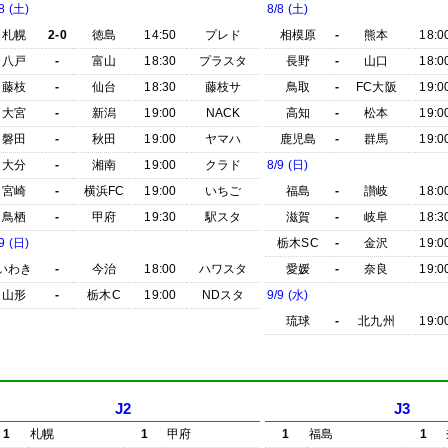
8 (土)
8/8 (土)
札幌
2-0
徳島
14:50
プレド
相模原
-
熊本
18:0
八戸
-
富山
18:30
プラスタ
長野
-
山口
18:0
藤枝
-
仙台
18:30
藤枝サ
鳥取
-
FC大阪
19:0
大宮
-
新潟
19:00
NACK
高知
-
松本
19:0
磐田
-
秋田
19:00
ヤマハ
鹿児島
-
群馬
19:0
大分
-
湘南
19:00
クラド
8/9 (日)
宮崎
-
横浜FC
19:00
いちご
福島
-
讃岐
18:0
鳥栖
-
甲府
19:30
駅スタ
滋賀
-
岐阜
18:3
9 (日)
栃木SC
-
金沢
19:0
いわき
-
今治
18:00
ハワスタ
愛媛
-
奈良
19:0
山形
-
栃木C
19:00
NDスタ
9/9 (水)
琉球
-
北九州
19:0
J2
J3
1
札幌
1
甲府
1
福島
1