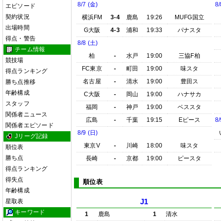
8/7 (金)
8/
エピソード
契約状況
横浜FM
3-4
鹿島
19:26
MUFG国立
出場時間
G大阪
4-3
浦和
19:33
パナスタ
得点・警告
8/8 (土)
チーム情報
柏
-
水戸
19:00
三協F柏
競技場
FC東京
-
町田
19:00
味スタ
得点ランキング
名古屋
-
清水
19:00
豊田ス
勝ち点推移
年齢構成
C大阪
-
岡山
19:00
ハナサカ
スタッフ
福岡
-
神戸
19:00
ベススタ
関係者ニュース
広島
-
千葉
19:15
Eピース
8/
関係者エピソード
8/9 (日)
Jリーグ記録
東京V
-
川崎
18:00
味スタ
順位表
勝ち点
長崎
-
京都
19:00
ピースタ
得点ランキング
得失点
順位表
年齢構成
星取表
J1
キーワード
1
鹿島
1
清水