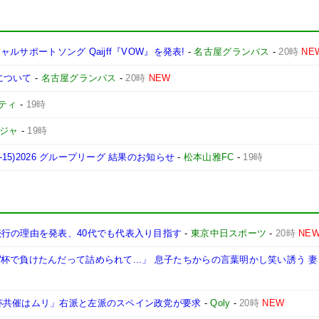
ャルサポートソング Qaijff『VOW』を発表!
-
名古屋グランパス
-
20時
NE
について
-
名古屋グランパス
-
20時
NEW
ティ
-
19時
ージャ
-
19時
15)2026 グループリーグ 結果のお知らせ
-
松本山雅FC
-
19時
続行の理由を発表、40代でも代表入り目指す
-
東京中日スポーツ
-
20時
NE
杯で負けたんだって詰められて...」 息子たちからの言葉明かし笑い誘う 
杯共催はムリ」右派と左派のスペイン政党が要求
-
Qoly
-
20時
NEW