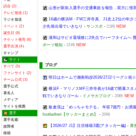
試合 (2)
山形が新加入選手の交通事故を報告…双方に怪
テレビ放送 (1)
16歳の横浜M・FW三井寺真、J1史上2位の年
ラジオ放送
イベント (2)
少先発出場でいきなり
-
サンスポ
-
21時
NEW
誕生日 (8)
浦和はサビオ退場後に2失点でハーフタイムへ 
チケット発売 (6)
ポーツ報知
-
21時
NEW
選手出演 (4)
キャンプ
サイト
ブログ
すべて (5)
ファンサイト (2)
明日はホームで湘南戦@2026/27J2リーグ☆祝☆開
チーム公式 (3)
選手公式
横浜F・マリノスMF三井寺眞が16歳で開幕スタ
著名人
戦でいきなりゴール
-
ドメサカブログ
-
20時
NEW
メディア
サイトを推薦
板倉滉は「めっちゃモテる」 年収7億円・お洒
選手
footballnet【サッカーまとめ】
-
20時
選手名鑑
【2026/27 J1】注目移籍3選(アタッカー編)
-
黄
故障者
移籍