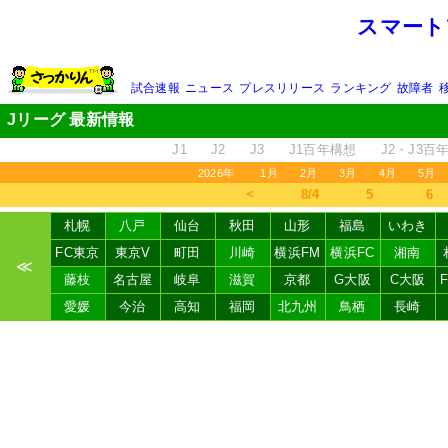
スマート
試合速報
ニュース
プレスリリース
ランキング
故障者
Jリーグ 最新情報
J1
J2
J3
J1百年構想
J2・J3百
2026年
1月
2月
3月
4月
5月
＜
8/4
5
6
札幌
八戸
仙台
秋田
山形
福島
いわき
FC東京
東京V
町田
川崎
横浜FM
横浜FC
湘南
≪
藤枝
名古屋
岐阜
滋賀
京都
G大阪
C大阪
愛媛
今治
高知
福岡
北九州
鳥栖
長崎