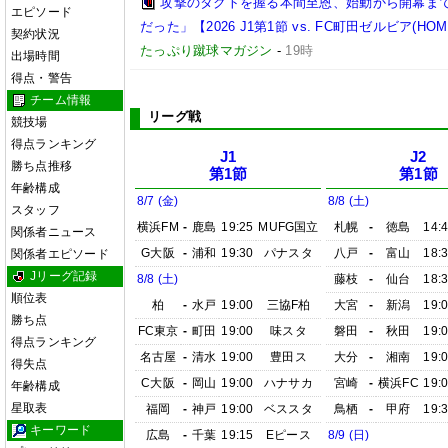
攻撃のタクトを握る本間至恩、始動から開幕ま
エピソード
だった」【2026 J1第1節 vs. FC町田ゼルビア(HOM
契約状況
たっぷり蹴球マガジン
-
19時
出場時間
得点・警告
チーム情報
リーグ戦
競技場
得点ランキング
J1
J2
勝ち点推移
第1節
第1節
年齢構成
8/7 (金)
8/8 (土)
スタッフ
横浜FM
-
鹿島
19:25
MUFG国立
札幌
-
徳島
14:
関係者ニュース
G大阪
-
浦和
19:30
パナスタ
八戸
-
富山
18:
関係者エピソード
Jリーグ記録
8/8 (土)
藤枝
-
仙台
18:
順位表
柏
-
水戸
19:00
三協F柏
大宮
-
新潟
19:
勝ち点
FC東京
-
町田
19:00
味スタ
磐田
-
秋田
19:
得点ランキング
名古屋
-
清水
19:00
豊田ス
大分
-
湘南
19:
得失点
C大阪
-
岡山
19:00
ハナサカ
宮崎
-
横浜FC
19:
年齢構成
星取表
福岡
-
神戸
19:00
ベススタ
鳥栖
-
甲府
19:
キーワード
広島
-
千葉
19:15
Eピース
8/9 (日)