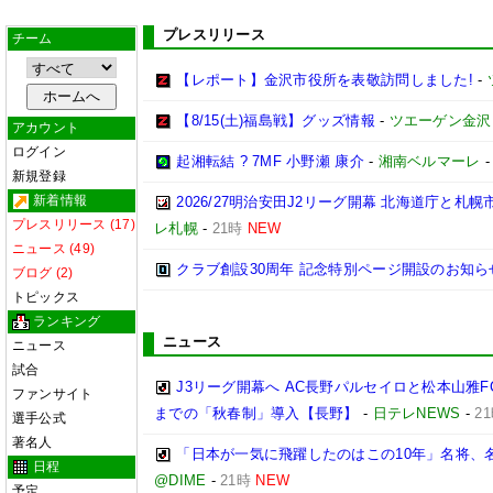
プレスリリース
チーム
【レポート】金沢市役所を表敬訪問しました!
-
【8/15(土)福島戦】グッズ情報
-
ツエーゲン金沢
アカウント
ログイン
起湘転結 ? 7MF 小野瀬 康介
-
湘南ベルマーレ
新規登録
新着情報
2026/27明治安田J2リーグ開幕 北海道庁と
プレスリリース (17)
レ札幌
-
21時
NEW
ニュース (49)
クラブ創設30周年 記念特別ページ開設のお知ら
ブログ (2)
トピックス
ランキング
ニュース
ニュース
試合
J3リーグ開幕へ AC長野パルセイロと松本山雅F
ファンサイト
までの「秋春制」導入【長野】
-
日テレNEWS
-
2
選手公式
著名人
「日本が一気に飛躍したのはこの10年」名将、
日程
@DIME
-
21時
NEW
予定