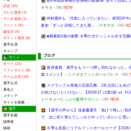
柏FW垣田裕暉が自身初の開幕弾! 攻守で白星に
試合 (15)
キサカ
-
0時
NEW
テレビ放送 (1)
W杯選外も「代表に入っていきたい」町田DF中山
ラジオ放送 (1)
イベント (4)
参加「ずっと目指してきた形」
-
ゲキサカ
-
0時
N
誕生日 (4)
■開幕戦3発の衝撃 今季のポテンシャル示す完勝
チケット発売 (6)
選手出演
キャンプ
ブログ
サイト
すべて (23)
新井泰貴「相手をもう一つ押し切れなかった。
ファンサイト (6)
後コメント】
-
ニイガタフットボールプレス
-
0時
チーム公式 (16)
選手公式
スクランブル発進の石原広教、2失点目にもめげ
著名人
が続けないといけない」【2026/27 J1第1節 vs. FC
メディア
トーキョーたっぷり蹴球マガジン
-
0時
NEW
サイトを推薦
選手
【選手の声から】浅倉廉選手「負けて悔しい気
選手名鑑
で、次に切り替えてしっかりやっていきたいと思い
故障者
今季も気長にリアルフットボールリーグ【2026.08.
移籍