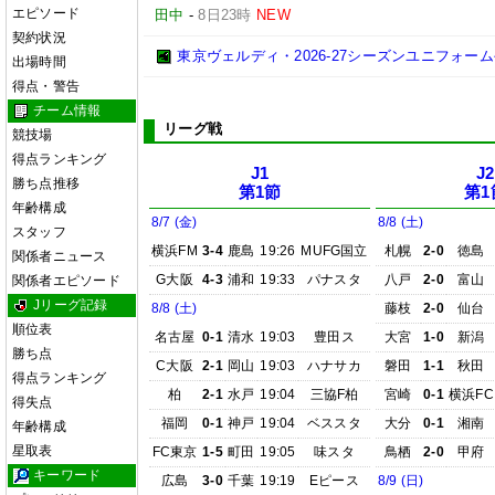
エピソード
田中
-
8日23時
NEW
契約状況
東京ヴェルディ・2026-27シーズンユニフォーム
出場時間
得点・警告
チーム情報
リーグ戦
競技場
得点ランキング
J1
J2
勝ち点推移
第1節
第1
年齢構成
8/7 (金)
8/8 (土)
スタッフ
横浜FM
3-4
鹿島
19:26
MUFG国立
札幌
2-0
徳島
関係者ニュース
G大阪
4-3
浦和
19:33
パナスタ
八戸
2-0
富山
関係者エピソード
Jリーグ記録
8/8 (土)
藤枝
2-0
仙台
順位表
名古屋
0-1
清水
19:03
豊田ス
大宮
1-0
新潟
勝ち点
C大阪
2-1
岡山
19:03
ハナサカ
磐田
1-1
秋田
得点ランキング
柏
2-1
水戸
19:04
三協F柏
宮崎
0-1
横浜FC
得失点
福岡
0-1
神戸
19:04
ベススタ
大分
0-1
湘南
年齢構成
星取表
FC東京
1-5
町田
19:05
味スタ
鳥栖
2-0
甲府
キーワード
広島
3-0
千葉
19:19
Eピース
8/9 (日)