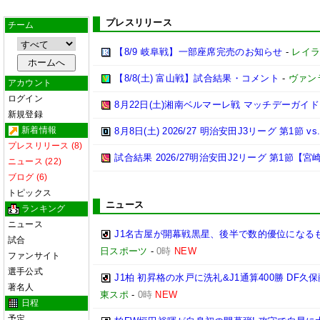
プレスリリース
チーム
【8/9 岐阜戦】一部座席完売のお知らせ
-
レイラ
【8/8(土) 富山戦】試合結果・コメント
-
ヴァン
アカウント
ログイン
8月22日(土)湘南ベルマーレ戦 マッチデーガイド
新規登録
新着情報
8月8日(土) 2026/27 明治安田J3リーグ 第1節
プレスリリース (8)
試合結果 2026/27明治安田J2リーグ 第1節【宮崎
ニュース (22)
ブログ (6)
トピックス
ニュース
ランキング
ニュース
J1名古屋が開幕戦黒星、後半で数的優位になる
試合
日スポーツ
-
0時
NEW
ファンサイト
選手公式
J1柏 初昇格の水戸に洗礼&J1通算400勝 D
著名人
東スポ
-
0時
NEW
日程
予定