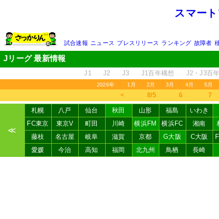
スマート
試合速報
ニュース
プレスリリース
ランキング
故障者
Jリーグ 最新情報
J1
J2
J3
J1百年構想
J2・J3百
2026年
1月
2月
3月
4月
5月
＜
8/5
6
7
札幌
八戸
仙台
秋田
山形
福島
いわき
FC東京
東京V
町田
川崎
横浜FM
横浜FC
湘南
≪
藤枝
名古屋
岐阜
滋賀
京都
G大阪
C大阪
愛媛
今治
高知
福岡
北九州
鳥栖
長崎