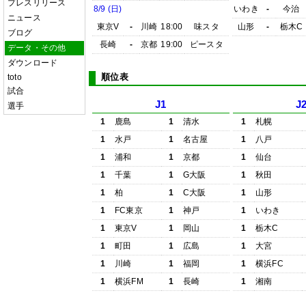
プレスリリース
8/9 (日)
いわき
-
今治
ニュース
東京V
-
川崎
18:00
味スタ
山形
-
栃木C
ブログ
長崎
-
京都
19:00
ピースタ
データ・その他
ダウンロード
順位表
toto
試合
J1
J
選手
1
鹿島
1
清水
1
札幌
1
水戸
1
名古屋
1
八戸
1
浦和
1
京都
1
仙台
1
千葉
1
G大阪
1
秋田
1
柏
1
C大阪
1
山形
1
FC東京
1
神戸
1
いわき
1
東京V
1
岡山
1
栃木C
1
町田
1
広島
1
大宮
1
川崎
1
福岡
1
横浜FC
1
横浜FM
1
長崎
1
湘南