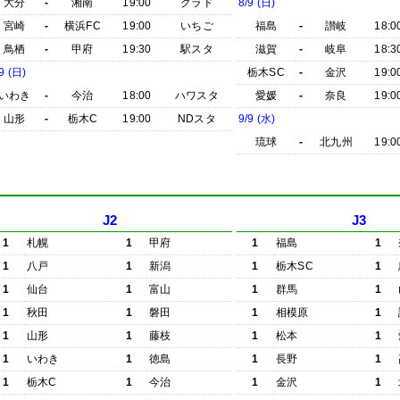
大分
-
湘南
19:00
クラド
8/9 (日)
宮崎
-
横浜FC
19:00
いちご
福島
-
讃岐
18:0
鳥栖
-
甲府
19:30
駅スタ
滋賀
-
岐阜
18:3
9 (日)
栃木SC
-
金沢
19:0
いわき
-
今治
18:00
ハワスタ
愛媛
-
奈良
19:0
山形
-
栃木C
19:00
NDスタ
9/9 (水)
琉球
-
北九州
19:0
J2
J3
1
札幌
1
甲府
1
福島
1
1
八戸
1
新潟
1
栃木SC
1
1
仙台
1
富山
1
群馬
1
1
秋田
1
磐田
1
相模原
1
1
山形
1
藤枝
1
松本
1
1
いわき
1
徳島
1
長野
1
1
栃木C
1
今治
1
金沢
1