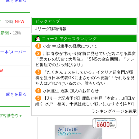
続きを見る
ピックアップ
ツ
-
12時
NEW
Jリーグ移籍情報
売新聞
-
12時
ニュース アクセスランキング
1
小倉 幸成選手の怪我について
一本“スーパー
2
川口春奈が”授かり婚”前に見せていた気になる異変
「元カレの試合で大号泣」「SNSの空白期間」「テレ
ビ番組でのぶっ飛びぶり」
W
3
「たくさんミスをしている」イタリア超名門が獲
得を狙う日本代表GKにまさかの“不要論”「それらを見
た人はどれだけいるのか。誰もいない」
4
水原蓮生 通訳 加入のお知らせ
続きを見る
5
【Jリーグ記者予想】鹿島と神戸「本命」…町田が
続く 水戸、福岡、千葉は厳しい戦いになりそう[4:57]
ランキングページを表示
都宮徹壱ウェ