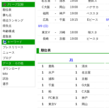
名古屋
-
清水
19:00
豊田ス
Jリーグ記録
C大阪
-
岡山
19:00
ハナサカ
順位表
福岡
-
神戸
19:00
ベススタ
勝ち点
広島
-
千葉
19:15
Eピース
8/
得点ランキング
得失点
8/9 (日)
年齢構成
東京V
-
川崎
18:00
味スタ
星取表
長崎
-
京都
19:00
ピースタ
キーワード
プレスリリース
順位表
ニュース
ブログ
J1
データ・その他
1
鹿島
1
清水
ダウンロード
1
水戸
1
名古屋
toto
試合
1
浦和
1
京都
選手
1
千葉
1
G大阪
1
柏
1
C大阪
1
FC東京
1
神戸
1
東京V
1
岡山