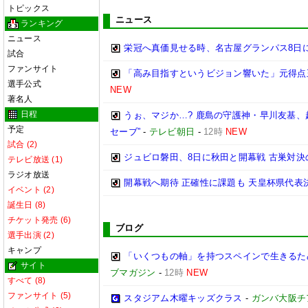
トピックス
ニュース
ランキング
ニュース
栄冠へ真価見せる時、名古屋グランパス8日
試合
ファンサイト
「高み目指すというビジョン響いた」元得点
選手公式
NEW
著名人
日程
うぉ、マジか…? 鹿島の守護神・早川友基、
予定
セーブ”
-
テレビ朝日
-
12時
NEW
試合 (2)
ジュビロ磐田、8日に秋田と開幕戦 古巣対決
テレビ放送 (1)
ラジオ放送
開幕戦へ期待 正確性に課題も 天皇杯県代表決
イベント (2)
誕生日 (8)
チケット発売 (6)
ブログ
選手出演 (2)
キャンプ
「いくつもの軸」を持つスペインで生きるため
サイト
ブマガジン
-
12時
NEW
すべて (8)
ファンサイト (5)
スタジアム木曜キッズクラス
-
ガンバ大阪チ