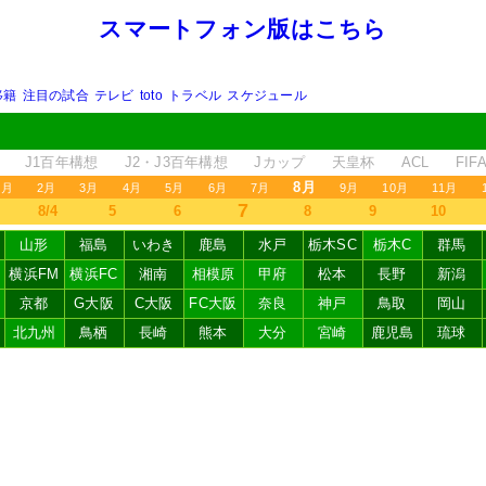
スマートフォン版はこちら
移籍
注目の試合
テレビ
toto
トラベル
スケジュール
J1百年構想
J2・J3百年構想
Jカップ
天皇杯
ACL
FI
8月
1月
2月
3月
4月
5月
6月
7月
9月
10月
11月
7
8/4
5
6
8
9
10
山形
福島
いわき
鹿島
水戸
栃木SC
栃木C
群馬
横浜FM
横浜FC
湘南
相模原
甲府
松本
長野
新潟
京都
G大阪
C大阪
FC大阪
奈良
神戸
鳥取
岡山
北九州
鳥栖
長崎
熊本
大分
宮崎
鹿児島
琉球