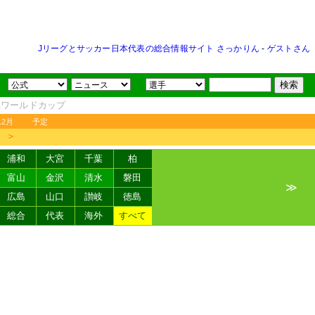
Jリーグとサッカー日本代表の総合情報サイト さっかりん
-
ゲストさん
FAワールドカップ
12月
予定
＞
浦和
大宮
千葉
柏
富山
金沢
清水
磐田
≫
広島
山口
讃岐
徳島
総合
代表
海外
すべて