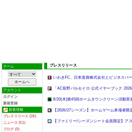
プレスリリース
チーム
いわきFC、日本道路株式会社とビジネスパ
「AC長野パルセイロ 公式イヤーブック 202
アカウント
ログイン
8/20(木)第45回ホームタウンクリーン活動
新規登録
新着情報
【2026/27シーズン】ホームゲーム来場者限
プレスリリース (26)
【ファミリー/シーズンシート会員限定】ア
ニュース (51)
ブログ (5)