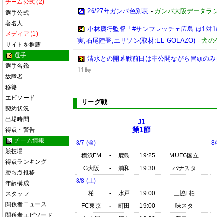
チーム公式 (2)
26/27年ガンバ色別表
-
ガンバ大阪データランド(G
選手公式
著名人
小林慶行監督「#サンフレッチェ広島 は1対
メディア (1)
実,石尾陸登,エリソン(取材:EL GOLAZO)
-
犬の生
サイトを推薦
選手
清水との開幕戦前日は非公開ながら冒頭のみ
選手名鑑
11時
故障者
移籍
エピソード
リーグ戦
契約状況
出場時間
J1
第1節
得点・警告
チーム情報
8/7 (金)
8/
競技場
横浜FM
-
鹿島
19:25
MUFG国立
得点ランキング
G大阪
-
浦和
19:30
パナスタ
勝ち点推移
8/8 (土)
年齢構成
柏
-
水戸
19:00
三協F柏
スタッフ
関係者ニュース
FC東京
-
町田
19:00
味スタ
関係者エピソード