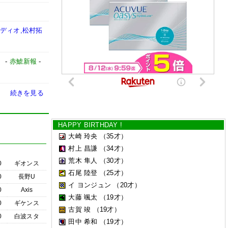
ディオ,松村拓
】
-
赤鯱新報
-
続きを見る
HAPPY BIRTHDAY !
大崎 玲央
（35才）
村上 昌謙
（34才）
荒木 隼人
（30才）
0
ギオンス
石尾 陸登
（25才）
0
長野U
イ ヨンジュン
（20才）
0
Axis
大藤 颯太
（19才）
0
ギケンス
古賀 竣
（19才）
0
白波スタ
田中 希和
（19才）