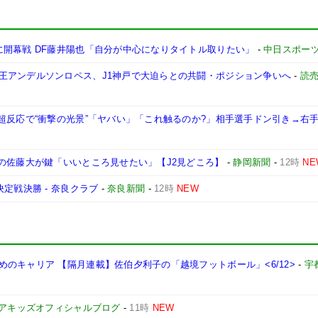
に開幕戦 DF藤井陽也「自分が中心になりタイトル取りたい」
-
中日スポー
王アンデルソンロペス、J1神戸で大迫らとの共闘・ポジション争いへ
-
読
超反応で“衝撃の光景”「ヤバい」「これ触るのか?」相手選手ドン引き→右手
の佐藤大が鍵「いいところ見せたい」【J2見どころ】
-
静岡新聞
-
12時
NE
定戦決勝 - 奈良クラブ
-
奈良新聞
-
12時
NEW
のキャリア 【隔月連載】佐伯夕利子の「越境フットボール」<6/12>
-
宇
アキッズオフィシャルブログ
-
11時
NEW