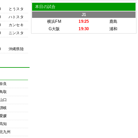
本日の試合
0
とうスタ
J1
0
ハトスタ
横浜FM
19:25
鹿島
0
カンセキ
G大阪
19:30
浦和
0
ニンスタ
0
沖縄県陸
奈良
鳥取
山口
讃岐
愛媛
高知
北九州