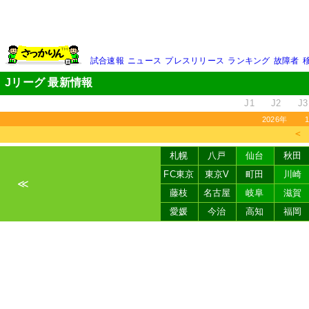
試合速報
ニュース
プレスリリース
ランキング
故障者
Jリーグ 最新情報
J1
J2
J3
2026年
＜
札幌
八戸
仙台
秋田
FC東京
東京V
町田
川崎
≪
藤枝
名古屋
岐阜
滋賀
愛媛
今治
高知
福岡