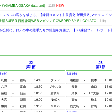
AMBA OSAKA dataland)
-
11時
NEW
1にレベルの高さを感じる」【練習コメント】前貴之,飯田貴敬,マテウス イン
活SUPER 西部謙司WEBマガジン POWERED BY EL GOLAZO
-
11時
が公開に。好天の中の選手たちの笑顔をお届け。【8/7練習フォトレポート
J2
J3
第1節
第1節
8 (土)
8/8 (土)
札幌
-
徳島
14:45
プレド
相模原
-
熊本
18:0
八戸
-
富山
18:30
プラスタ
長野
-
山口
18:0
藤枝
-
仙台
18:30
藤枝サ
鳥取
-
FC大阪
19:0
大宮
-
新潟
19:00
NACK
高知
-
松本
19:0
磐田
-
秋田
19:00
ヤマハ
鹿児島
-
群馬
19:0