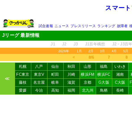
スマート
試合速報
ニュース
プレスリリース
ランキング
故障者
Jリーグ 最新情報
J1
J2
J3
J1百年構想
J2・J3百
2026年
1月
2月
3月
4月
5月
＜
8/6
7
8
札幌
八戸
仙台
秋田
山形
福島
いわき
FC東京
東京V
町田
川崎
横浜FM
横浜FC
湘南
≪
藤枝
名古屋
岐阜
滋賀
京都
G大阪
C大阪
愛媛
今治
高知
福岡
北九州
鳥栖
長崎