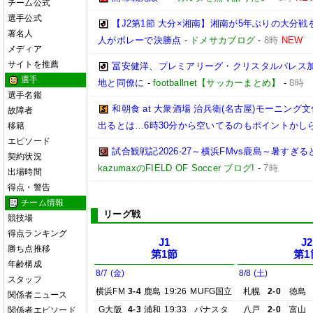
チーム公式
選手公式
【J2第1節 大分×湘南】湘南が5年ぶりの大分
著名人
人がボレーで決勝点
-
ドメサカブログ
-
8時
NEW
メディア
サイトを推薦
冨安健洋、プレミアリーグ・クリスタルパレス加入
選手
地と同僚に
-
footballnet【サッカーまとめ】
-
8時
選手名鑑
和朝食 at 大衆酒場 治兵衛(名古屋)モーニ
故障者
出るとは…6時30分から空いてるのもポイントかし
移籍
エピソード
試合観戦記2026-27～横浜FMvs鹿島～暑す
契約状況
kazumaxのFIELD OF Soccer ブログ!
-
7時
出場時間
得点・警告
チーム情報
リーグ戦
競技場
得点ランキング
J1
J2
勝ち点推移
第1節
第1
年齢構成
8/7 (金)
8/8 (土)
スタッフ
横浜FM
3-4
鹿島
19:26
MUFG国立
札幌
2-0
徳島
関係者ニュース
G大阪
4-3
浦和
19:33
パナスタ
八戸
2-0
富山
関係者エピソード