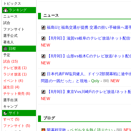
トピックス
ランキング
ニュース
ニュース
試合
福島Uと福島交通が提携 交通の担い手確保へ選
ファンサイト
選手公式
【8月9日】滋賀vs岐阜のテレビ放送/ネット配信
著名人
NEW
日程
予定
【8月9日】山形vs栃木Cのテレビ放送/ネット配
試合 (15)
NEW
テレビ放送 (1)
日本代表FW塩貝健人、ドイツ2部開幕戦に途中
ラジオ放送 (1)
イベント (4)
問題の一因だった」と現地
-
Qoly
-
8時
NEW
誕生日 (4)
【8月9日】東京Vvs川崎Fのテレビ放送/ネット
チケット発売 (6)
NEW
選手出演
キャンプ
サイト
ブログ
すべて (5)
ファンサイト (5)
開幕戦完敗
-
ベガルタを熱く語りたい
-
8時
NE