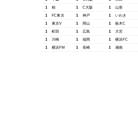
1
柏
1
C大阪
1
山形
1
FC東京
1
神戸
1
いわき
1
東京V
1
岡山
1
栃木C
1
町田
1
広島
1
大宮
1
川崎
1
福岡
1
横浜FC
1
横浜FM
1
長崎
1
湘南