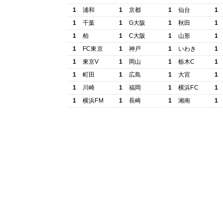
1
浦和
1
京都
1
仙台
1
1
千葉
1
G大阪
1
秋田
1
1
柏
1
C大阪
1
山形
1
1
FC東京
1
神戸
1
いわき
1
1
東京V
1
岡山
1
栃木C
1
1
町田
1
広島
1
大宮
1
1
川崎
1
福岡
1
横浜FC
1
1
横浜FM
1
長崎
1
湘南
1