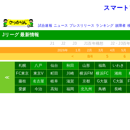
スマート
試合速報
ニュース
プレスリリース
ランキング
故障者
Jリーグ 最新情報
J1
J2
J3
J1百年構想
J2・J3百
2026年
1月
2月
3月
4月
5月
＜
8/4
5
6
札幌
八戸
仙台
秋田
山形
福島
いわき
FC東京
東京V
町田
川崎
横浜FM
横浜FC
湘南
≪
藤枝
名古屋
岐阜
滋賀
京都
G大阪
C大阪
愛媛
今治
高知
福岡
北九州
鳥栖
長崎