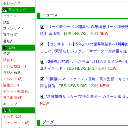
トピックス
ランキング
ニュース
ニュース
試合
Jリーグ新シーズン開幕へ 百年構想リーグ準優勝
ファンサイト
指す 富山県
-
日テレNEWS
-
20時
NEW
選手公式
著名人
【コンサドーレ】5年ぶりの開幕戦勝利へ!川井
日程
っこいい素晴らしいファン・サポーターが声援を送
予定
試合 (2)
J3優勝J2昇格へ いざ開幕! 注目のスタメン争
テレビ放送 (1)
ユナイテッド
-
TBS NEWS DIG
-
20時
NEW
ラジオ放送
イベント (2)
J1開幕へ V・ファーレン長崎・高木監督「今ま
誕生日 (8)
和も発信
-
TBS NEWS DIG
-
20時
NEW
チケット発売 (6)
“超攻撃的サッカー”で得点量産へ!カターレ富山 
選手出演 (4)
NEW
キャンプ
サイト
すべて (10)
ブログ
ファンサイト (8)