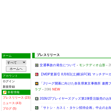
プレスリリース
チーム
交通事故の発生について
-
モンテディオ山形
-
2
【MDP更新!】8月8日(土)横浜FC戦 マッチデー
アカウント
ログイン
「Jリーグ開幕に向けた奈良県東京事務所 連携
新規登録
ラブ
-
20時
NEW
新着情報
プレスリリース (23)
2026/27プレイヤーズグッズ第1弾受注販売のお
ニュース (43)
「サトシ・カスミ・タケシ招待企画」中止のお
ブログ (5)