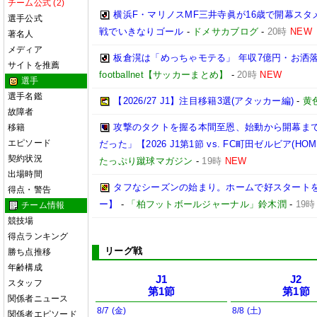
チーム公式 (2)
横浜F・マリノスMF三井寺眞が16歳で開幕スタ
選手公式
戦でいきなりゴール
-
ドメサカブログ
-
20時
NEW
著名人
メディア
板倉滉は「めっちゃモテる」 年収7億円・お洒
サイトを推薦
footballnet【サッカーまとめ】
-
20時
NEW
選手
選手名鑑
【2026/27 J1】注目移籍3選(アタッカー編)
-
黄
故障者
攻撃のタクトを握る本間至恩、始動から開幕ま
移籍
エピソード
だった」【2026 J1第1節 vs. FC町田ゼルビア(HOM
契約状況
たっぷり蹴球マガジン
-
19時
NEW
出場時間
タフなシーズンの始まり。ホームで好スタートを切り
得点・警告
ー】
-
「柏フットボールジャーナル」鈴木潤
-
19時
チーム情報
競技場
得点ランキング
リーグ戦
勝ち点推移
年齢構成
J1
J2
スタッフ
第1節
第1節
関係者ニュース
8/7 (金)
8/8 (土)
関係者エピソード