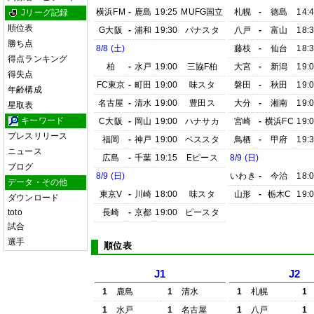
横浜FM
-
鹿島
19:25
MUFG国立
札幌
-
徳島
14:
Jリーグ記録
順位表
G大阪
-
浦和
19:30
パナスタ
八戸
-
富山
18:
勝ち点
8/8 (土)
藤枝
-
仙台
18:
得点ランキング
柏
-
水戸
19:00
三協F柏
大宮
-
新潟
19:
得失点
FC東京
-
町田
19:00
味スタ
磐田
-
秋田
19:
年齢構成
名古屋
-
清水
19:00
豊田ス
大分
-
湘南
19:
星取表
キーワード
C大阪
-
岡山
19:00
ハナサカ
宮崎
-
横浜FC
19:
プレスリリース
福岡
-
神戸
19:00
ベススタ
鳥栖
-
甲府
19:
ニュース
広島
-
千葉
19:15
Eピース
8/9 (日)
ブログ
8/9 (日)
いわき
-
今治
18:
データ・その他
東京V
-
川崎
18:00
味スタ
山形
-
栃木C
19:
ダウンロード
toto
長崎
-
京都
19:00
ピースタ
試合
選手
順位表
J1
J2
1
鹿島
1
清水
1
札幌
1
1
水戸
1
名古屋
1
八戸
1