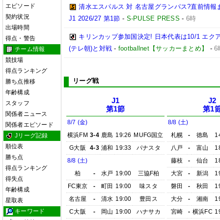
エピソード
清水エスパルス 対 名古屋グランパス?直前情報
契約状況
J1 2026/27 第1節
-
S-PULSE PRESS
-
6時
出場時間
キリンカップ参加国決定! 日本代表は10/1 エクア
得点・警告
(テレ朝)と対戦
-
footballnet【サッカーまとめ】
-
6
チーム情報
競技場
得点ランキング
リーグ戦
勝ち点推移
年齢構成
J1
J2
スタッフ
第1節
第1
関係者ニュース
8/7 (金)
8/8 (土)
関係者エピソード
横浜FM
3-4
鹿島
19:26
MUFG国立
札幌
-
徳島
1
Jリーグ記録
順位表
G大阪
4-3
浦和
19:33
パナスタ
八戸
-
富山
1
勝ち点
8/8 (土)
藤枝
-
仙台
1
得点ランキング
柏
-
水戸
19:00
三協F柏
大宮
-
新潟
1
得失点
FC東京
-
町田
19:00
味スタ
磐田
-
秋田
1
年齢構成
名古屋
-
清水
19:00
豊田ス
大分
-
湘南
1
星取表
キーワード
C大阪
-
岡山
19:00
ハナサカ
宮崎
-
横浜FC
1