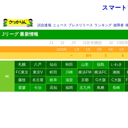
スマート
試合速報
ニュース
プレスリリース
ランキング
故障者
Jリーグ 最新情報
J1
J2
J3
J1百年構想
J2・J3百
2026年
1月
2月
3月
4月
5月
＜
8/4
5
6
札幌
八戸
仙台
秋田
山形
福島
いわき
FC東京
東京V
町田
川崎
横浜FM
横浜FC
湘南
≪
藤枝
名古屋
岐阜
滋賀
京都
G大阪
C大阪
愛媛
今治
高知
福岡
北九州
鳥栖
長崎