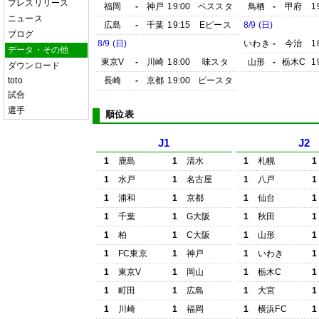
プレスリリース
福岡
-
神戸
19:00
ベススタ
鳥栖
-
甲府
1
ニュース
広島
-
千葉
19:15
Eピース
8/9 (日)
ブログ
8/9 (日)
いわき
-
今治
1
データ・その他
東京V
-
川崎
18:00
味スタ
山形
-
栃木C
1
ダウンロード
toto
長崎
-
京都
19:00
ピースタ
試合
選手
順位表
J1
J2
1
鹿島
1
清水
1
札幌
1
1
水戸
1
名古屋
1
八戸
1
1
浦和
1
京都
1
仙台
1
1
千葉
1
G大阪
1
秋田
1
1
柏
1
C大阪
1
山形
1
1
FC東京
1
神戸
1
いわき
1
1
東京V
1
岡山
1
栃木C
1
1
町田
1
広島
1
大宮
1
1
川崎
1
福岡
1
横浜FC
1