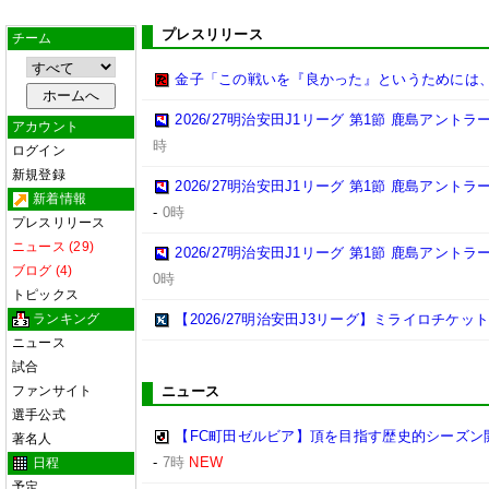
プレスリリース
チーム
金子「この戦いを『良かった』というためには
2026/27明治安田J1リーグ 第1節 鹿島アント
アカウント
時
ログイン
新規登録
2026/27明治安田J1リーグ 第1節 鹿島アント
新着情報
-
0時
プレスリリース
ニュース (29)
2026/27明治安田J1リーグ 第1節 鹿島アント
ブログ (4)
0時
トピックス
ランキング
【2026/27明治安田J3リーグ】ミライロチケ
ニュース
試合
ファンサイト
ニュース
選手公式
【FC町田ゼルビア】頂を目指す歴史的シーズン
著名人
-
7時
NEW
日程
予定