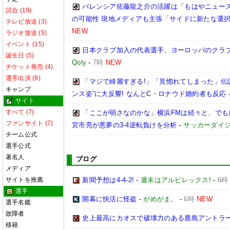
バレンシア佐藤龍之介の活躍は「もはやニュース
試合 (19)
の可能性 現地メディアも主張「サイドに新たな選
テレビ放送 (3)
NEW
ラジオ放送 (5)
イベント (15)
日本クラブ加入の代表選手、ヨーロッパのクラ
誕生日 (5)
Qoly
-
7時
NEW
チケット発売 (4)
選手出演 (9)
「マジで綺麗すぎる!」「見惚れてしまった」伝
キャンプ
ンス姿”に大反響! なんとC・ロナウド婚約者も反応
サイト
すべて (7)
「ここが弱さなのかな」横浜FMは続々と、でも
ファンサイト (7)
宮市亮が悪夢の3-4逆転負けを分析
-
サッカーダイジ
チーム公式
選手公式
著名人
ブログ
メディア
サイトを推薦
新聞予想は4-4-2!
-
週末はアルビレックス!
-
6時
選手
開幕に快活に怪盗
-
がめがま。
-
6時
NEW
選手名鑑
故障者
史上最高にカオスで破壊力のある鹿島アントラー
移籍