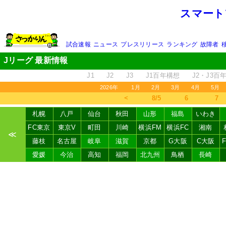
スマート
試合速報
ニュース
プレスリリース
ランキング
故障者
Jリーグ 最新情報
J1
J2
J3
J1百年構想
J2・J3百
2026年
1月
2月
3月
4月
5月
＜
8/5
6
7
札幌
八戸
仙台
秋田
山形
福島
いわき
FC東京
東京V
町田
川崎
横浜FM
横浜FC
湘南
≪
藤枝
名古屋
岐阜
滋賀
京都
G大阪
C大阪
愛媛
今治
高知
福岡
北九州
鳥栖
長崎