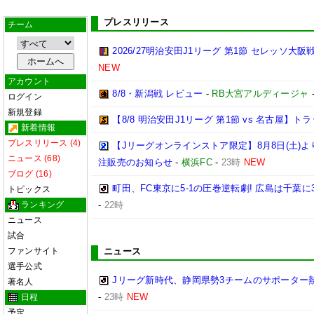
プレスリリース
チーム
2026/27明治安田J1リーグ 第1節 セレッソ大
NEW
アカウント
8/8・新潟戦 レビュー
-
RB大宮アルディージャ
ログイン
新規登録
【8/8 明治安田J1リーグ 第1節 vs 名古屋】
新着情報
プレスリリース (4)
【Jリーグオンラインストア限定】8月8日(土)より「
ニュース (68)
注販売のお知らせ
-
横浜FC
-
23時
NEW
ブログ (16)
町田、FC東京に5-1の圧巻逆転劇! 広島は千葉に
トピックス
ランキング
-
22時
ニュース
試合
ファンサイト
ニュース
選手公式
Jリーグ新時代、静岡県勢3チームのサポーター
著名人
-
23時
NEW
日程
予定