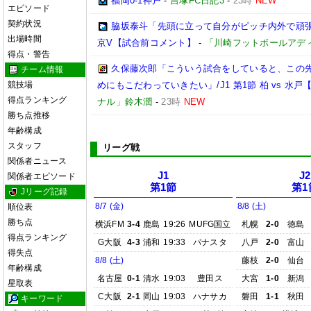
福岡0-1神戸
-
吉塚FC日記3
-
23時
NEW
エピソード
契約状況
脇坂泰斗「先頭に立って自分がピッチ内外で頑張っ
出場時間
京V【試合前コメント】
-
「川崎フットボールアデ
得点・警告
久保藤次郎「こういう試合をしていると、この
チーム情報
競技場
めにもこだわっていきたい」/J1 第1節 柏 vs 水
得点ランキング
ナル」鈴木潤
-
23時
NEW
勝ち点推移
年齢構成
スタッフ
リーグ戦
関係者ニュース
J1
J2
関係者エピソード
第1節
第1
Jリーグ記録
8/7 (金)
8/8 (土)
順位表
勝ち点
横浜FM
3-4
鹿島
19:26
MUFG国立
札幌
2-0
徳島
得点ランキング
G大阪
4-3
浦和
19:33
パナスタ
八戸
2-0
富山
得失点
8/8 (土)
藤枝
2-0
仙台
年齢構成
名古屋
0-1
清水
19:03
豊田ス
大宮
1-0
新潟
星取表
C大阪
2-1
岡山
19:03
ハナサカ
磐田
1-1
秋田
キーワード