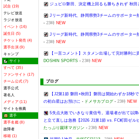
ジュビロ磐田、決定機上回るも勝ちきれず 秋田と1
試合 (19)
テレビ放送
Jリーグ新時代、静岡県勢3チームのサポーター
ラジオ放送
-
23時
NEW
イベント (16)
誕生日 (5)
Jリーグ新時代、静岡県勢3チームのサポーター
チケット発売 (4)
-
23時
NEW
選手出演 (9)
【一言コメント】スタメン出場して完封勝利に貢
キャンプ
DOSHIN SPORTS
-
23時
NEW
サイト
すべて (35)
ファンサイト (17)
ブログ
チーム公式 (7)
選手公式
【J2第1節 磐田×秋田】磐田は開始わずか18
著名人
の初白星はお預けに
-
ドメサカブログ
-
23時
NEW
メディア (11)
サイトを推薦
5失点大敗でいきなり黄信号。退場者が出て以
選手
と立て直しは急務【2026 J1第1節 vs. FC町田ゼルビア
選手名鑑 (8)
たっぷり蹴球マガジン
-
23時
NEW
故障者
移籍 (1)