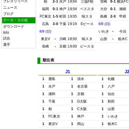
プレスリリース
柏
2-1
水戸
19:04
三協F柏
宮崎
0-1
横浜FC
ニュース
福岡
0-1
神戸
19:04
ベススタ
大分
0-1
湘南
ブログ
FC東京
1-5
町田
19:05
味スタ
鳥栖
2-0
甲府
データ・その他
広島
3-0
千葉
19:19
Eピース
8/9 (日)
ダウンロード
8/9 (日)
いわき
-
今治
toto
試合
東京V
-
川崎
18:00
味スタ
山形
-
栃木C
選手
長崎
-
京都
19:00
ピースタ
順位表
J1
J
1
鹿島
1
清水
1
札幌
1
水戸
1
名古屋
1
八戸
1
浦和
1
京都
1
仙台
1
千葉
1
G大阪
1
秋田
1
柏
1
C大阪
1
山形
1
FC東京
1
神戸
1
いわき
1
東京V
1
岡山
1
栃木C