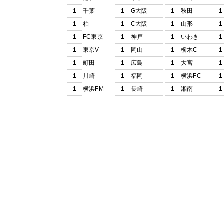
1
千葉
1
G大阪
1
秋田
1
1
柏
1
C大阪
1
山形
1
1
FC東京
1
神戸
1
いわき
1
1
東京V
1
岡山
1
栃木C
1
1
町田
1
広島
1
大宮
1
1
川崎
1
福岡
1
横浜FC
1
1
横浜FM
1
長崎
1
湘南
1