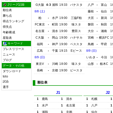
Jリーグ記録
G大阪
4-3
浦和
19:33
パナスタ
八戸
-
富山
1
順位表
8/8 (土)
藤枝
-
仙台
1
勝ち点
柏
-
水戸
19:00
三協F柏
大宮
-
新潟
1
得点ランキング
FC東京
-
町田
19:00
味スタ
磐田
-
秋田
1
得失点
名古屋
-
清水
19:00
豊田ス
大分
-
湘南
1
年齢構成
C大阪
-
岡山
19:00
ハナサカ
宮崎
-
横浜FC
1
星取表
キーワード
福岡
-
神戸
19:00
ベススタ
鳥栖
-
甲府
1
プレスリリース
広島
-
千葉
19:15
Eピース
8/9 (日)
ニュース
8/9 (日)
いわき
-
今治
1
ブログ
東京V
-
川崎
18:00
味スタ
山形
-
栃木C
1
データ・その他
長崎
-
京都
19:00
ピースタ
ダウンロード
toto
試合
順位表
選手
J1
J2
1
鹿島
1
清水
1
札幌
1
1
水戸
1
名古屋
1
八戸
1
1
浦和
1
京都
1
仙台
1