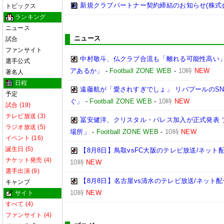
新規クラブパートナー契約締結のお知らせ(株式
トピックス
ランキング
ニュース
ニュース
試合
ファンサイト
中村敬斗、仏クラブ合流も「離れる可能性高い」
選手公式
アあるか」
-
Football ZONE WEB
-
10時
NEW
著名人
日程
遠藤航が「愛されすぎでしょ」 リバプールのS
予定
ぐ」
-
Football ZONE WEB
-
10時
NEW
試合 (19)
テレビ放送 (3)
冨安健洋、クリスタル・パレス加入が正式発表 
ラジオ放送 (5)
場所」
-
Football ZONE WEB
-
10時
NEW
イベント (16)
誕生日 (5)
【8月8日】鳥取vsFC大阪のテレビ放送/ネット
チケット発売 (4)
10時
NEW
選手出演 (9)
【8月8日】名古屋vs清水のテレビ放送/ネット配
キャンプ
10時
NEW
サイト
すべて (4)
ファンサイト (4)