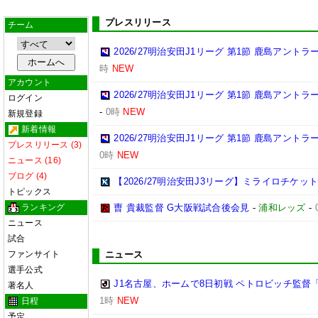
プレスリリース
チーム
2026/27明治安田J1リーグ 第1節 鹿島アント
時
NEW
アカウント
2026/27明治安田J1リーグ 第1節 鹿島アント
ログイン
-
0時
NEW
新規登録
新着情報
2026/27明治安田J1リーグ 第1節 鹿島アント
プレスリリース (3)
0時
NEW
ニュース (16)
ブログ (4)
【2026/27明治安田J3リーグ】ミライロチケ
トピックス
ランキング
曺 貴裁監督 G大阪戦試合後会見
-
浦和レッズ
-
ニュース
試合
ファンサイト
ニュース
選手公式
J1名古屋、ホームで8日初戦 ペトロビッチ監
著名人
1時
NEW
日程
予定