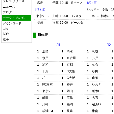
プレスリリース
広島
-
千葉
19:15
Eピース
8/9 (日)
ニュース
8/9 (日)
いわき
-
今治
1
ブログ
東京V
-
川崎
18:00
味スタ
山形
-
栃木C
1
データ・その他
長崎
-
京都
19:00
ピースタ
ダウンロード
toto
試合
順位表
選手
J1
J2
1
鹿島
1
清水
1
札幌
1
1
水戸
1
名古屋
1
八戸
1
1
浦和
1
京都
1
仙台
1
1
千葉
1
G大阪
1
秋田
1
1
柏
1
C大阪
1
山形
1
1
FC東京
1
神戸
1
いわき
1
1
東京V
1
岡山
1
栃木C
1
1
町田
1
広島
1
大宮
1
1
川崎
1
福岡
1
横浜FC
1
1
横浜FM
1
長崎
1
湘南
1