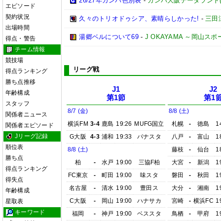
26/27年ガンバ色別表
-
ガンバ大阪データランド(GAM
エピソード
契約状況
久々のトリオドゥシア、素晴らしかった!
-
三田
出場時間
湯郷ベルについて69
-
J OKAYAMA ～岡山ス
得点・警告
チーム情報
競技場
リーグ戦
得点ランキング
勝ち点推移
J1
J2
年齢構成
第1節
第1
スタッフ
8/7 (金)
8/8 (土)
関係者ニュース
横浜FM
3-4
鹿島
19:26
MUFG国立
札幌
-
徳島
1
関係者エピソード
Jリーグ記録
G大阪
4-3
浦和
19:33
パナスタ
八戸
-
富山
1
順位表
8/8 (土)
藤枝
-
仙台
1
勝ち点
柏
-
水戸
19:00
三協F柏
大宮
-
新潟
1
得点ランキング
FC東京
-
町田
19:00
味スタ
磐田
-
秋田
1
得失点
名古屋
-
清水
19:00
豊田ス
大分
-
湘南
1
年齢構成
C大阪
-
岡山
19:00
ハナサカ
宮崎
-
横浜FC
1
星取表
キーワード
福岡
-
神戸
19:00
ベススタ
鳥栖
-
甲府
1