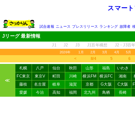
スマート
試合速報
ニュース
プレスリリース
ランキング
故障者
Jリーグ 最新情報
J1
J2
J3
J1百年構想
J2・J3百
2026年
1月
2月
3月
4月
5月
＜
8/4
5
6
札幌
八戸
仙台
秋田
山形
福島
いわき
FC東京
東京V
町田
川崎
横浜FM
横浜FC
湘南
≪
藤枝
名古屋
岐阜
滋賀
京都
G大阪
C大阪
愛媛
今治
高知
福岡
北九州
鳥栖
長崎