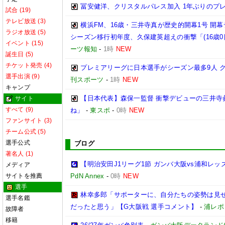
冨安健洋、クリスタルパレス加入 1年ぶりのプ
試合 (19)
テレビ放送 (3)
横浜FM、16歳・三井寺真が歴史的開幕1号 開
ラジオ放送 (5)
シーズン移行初年度、久保建英超えの衝撃「(16歳
イベント (15)
ーツ報知
-
1時
NEW
誕生日 (5)
チケット発売 (4)
プレミアリーグに日本選手がシーズン最多9人 クリ
選手出演 (9)
刊スポーツ
-
1時
NEW
キャンプ
【日本代表】森保一監督 衝撃デビューの三井寺
サイト
すべて (9)
ね」
-
東スポ
-
0時
NEW
ファンサイト (3)
チーム公式 (5)
選手公式
ブログ
著名人 (1)
【明治安田J1リーグ1節 ガンバ大阪vs浦和レ
メディア
サイトを推薦
PdN Annex
-
0時
NEW
選手
林幸多郎「サポーターに、自分たちの姿勢は見
選手名鑑
だったと思う」【G大阪戦 選手コメント】
-
浦レポ
故障者
移籍