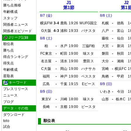
J1
J2
勝ち点推移
第1節
第1
年齢構成
8/7 (金)
8/8 (土)
スタッフ
横浜FM
3-4
鹿島
19:26
MUFG国立
札幌
-
徳島
1
関係者ニュース
G大阪
4-3
浦和
19:33
パナスタ
八戸
-
富山
1
関係者エピソード
Jリーグ記録
8/8 (土)
藤枝
-
仙台
1
順位表
柏
-
水戸
19:00
三協F柏
大宮
-
新潟
1
勝ち点
FC東京
-
町田
19:00
味スタ
磐田
-
秋田
1
得点ランキング
名古屋
-
清水
19:00
豊田ス
大分
-
湘南
1
得失点
C大阪
-
岡山
19:00
ハナサカ
宮崎
-
横浜FC
1
年齢構成
星取表
福岡
-
神戸
19:00
ベススタ
鳥栖
-
甲府
1
キーワード
広島
-
千葉
19:15
Eピース
8/9 (日)
プレスリリース
8/9 (日)
いわき
-
今治
1
ニュース
東京V
-
川崎
18:00
味スタ
山形
-
栃木C
1
ブログ
長崎
-
京都
19:00
ピースタ
データ・その他
ダウンロード
順位表
toto
試合