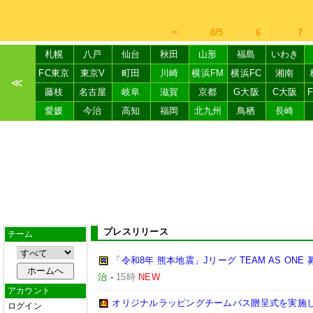
＜
8/5
6
7
札幌
八戸
仙台
秋田
山形
福島
いわき
FC東京
東京V
町田
川崎
横浜FM
横浜FC
湘南
≪
藤枝
名古屋
岐阜
滋賀
京都
G大阪
C大阪
愛媛
今治
高知
福岡
北九州
鳥栖
長崎
プレスリリース
チーム
「令和8年 熊本地震」Jリーグ TEAM AS ON
治
-
15時
NEW
アカウント
オリジナルラッピングチームバス贈呈式を実施
ログイン