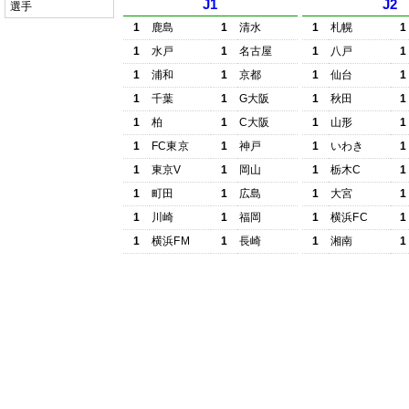
J1
J2
選手
1
鹿島
1
清水
1
札幌
1
1
水戸
1
名古屋
1
八戸
1
1
浦和
1
京都
1
仙台
1
1
千葉
1
G大阪
1
秋田
1
1
柏
1
C大阪
1
山形
1
1
FC東京
1
神戸
1
いわき
1
1
東京V
1
岡山
1
栃木C
1
1
町田
1
広島
1
大宮
1
1
川崎
1
福岡
1
横浜FC
1
1
横浜FM
1
長崎
1
湘南
1