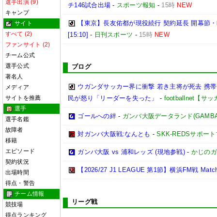
選手出演 (9)
チ146試合出場
-
スポーツ報知
-
15時
NEW
キャンプ
【東京】長友佑都が現役続行 契約延長 開幕節
サイト
すべて (2)
[15:10]
-
日刊スポーツ
-
15時
NEW
ファンサイト (2)
チーム公式
選手公式
ブログ
著名人
ウガンダサッカー界に衝撃 若き主将が死去 携
メディア
サイトを推薦
民が怒り「リーダーを失った」
-
footballnet【
選手
ゴールへの絆
-
ガンバ大阪データランド(GAMBA OS
選手名鑑
故障者
対ガンバ大阪戦:なんとも
-
SKK-REDSサポー
移籍
エピソード
ガンバ大阪 vs 浦和レッズ (現地参戦)
-
かじのガ
契約状況
【2026/27 J1 LEAGUE 第1節】横浜FM戦 Match R
出場時間
得点・警告
チーム情報
リーグ戦
競技場
得点ランキング