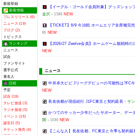
新規登録
【イーグル・ゴールド会員対象】グッズショップ
新着情報
金沢
-
15時
NEW
プレスリリース (6)
ニュース (19)
【TICKET】8/9 今治戦 ホームエリア全席種
ブログ (2)
時
NEW
トピックス
ランキング
【2026/27 Zwelve会員】ホームゲーム観戦
ニュース
NEW
試合
ファンサイト
選手公式
ニュース
著名人
中井卓大ピピ Jリーグデビューの可能性は?FC
日程
予定
NEW
試合 (19)
長友佑都が現役続行 J1FC東京と契約延長
-
サ
テレビ放送 (3)
ラジオ放送 (5)
かつてのサッカー少年だったサポーター、データ
イベント (16)
聞
-
15時
NEW
誕生日 (5)
チケット発売 (4)
【こんな人】長友佑都、FC東京と今季も契約延