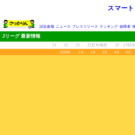
スマート
試合速報
ニュース
プレスリリース
ランキング
故障者
Jリーグ 最新情報
J1
J2
J3
J1百年構想
J2・J3百
2026年
1月
2月
3月
4月
5月