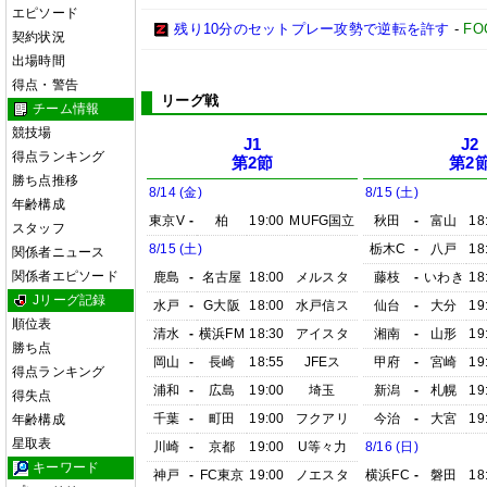
エピソード
残り10分のセットプレー攻勢で逆転を許す
-
FO
契約状況
出場時間
得点・警告
リーグ戦
チーム情報
競技場
J1
J2
得点ランキング
第2節
第2
勝ち点推移
8/14 (金)
8/15 (土)
年齢構成
東京V
-
柏
19:00
MUFG国立
秋田
-
富山
18
スタッフ
8/15 (土)
栃木C
-
八戸
18
関係者ニュース
関係者エピソード
鹿島
-
名古屋
18:00
メルスタ
藤枝
-
いわき
18
Jリーグ記録
水戸
-
G大阪
18:00
水戸信ス
仙台
-
大分
19
順位表
清水
-
横浜FM
18:30
アイスタ
湘南
-
山形
19
勝ち点
岡山
-
長崎
18:55
JFEス
甲府
-
宮崎
19
得点ランキング
浦和
-
広島
19:00
埼玉
新潟
-
札幌
19
得失点
千葉
-
町田
19:00
フクアリ
今治
-
大宮
19
年齢構成
星取表
川崎
-
京都
19:00
U等々力
8/16 (日)
キーワード
神戸
-
FC東京
19:00
ノエスタ
横浜FC
-
磐田
18