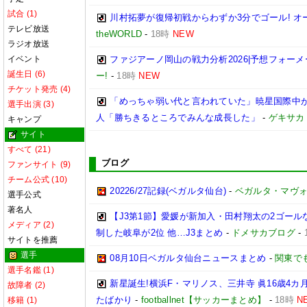
試合 (1)
川村拓夢が復帰初戦からわずか3分でゴール! 
テレビ放送
theWORLD
-
18時
NEW
ラジオ放送
イベント
ファジアーノ岡山の戦力分析2026|予想フォー
誕生日 (6)
ー!
-
18時
NEW
チケット発売 (4)
「めっちゃ弱い代と言われていた」暁星国際中が
選手出演 (3)
人「勝ちきるところでみんな成長した」
-
ゲキサカ
キャンプ
サイト
すべて (21)
ブログ
ファンサイト (9)
チーム公式 (10)
20226/27記録(ベガルタ仙台)
-
ベガルタ・マヴ
選手公式
著名人
【J3第1節】愛媛が新加入・田村翔太の2ゴール
メディア (2)
制した岐阜が2位 他…J3まとめ
-
ドメサカブログ
-
サイトを推薦
選手
08月10日ベガルタ仙台ニュースまとめ
-
関東で
選手名鑑 (1)
新星誕生!横浜F・マリノス、三井寺 眞16歳4カ月
故障者 (2)
たばかり
-
footballnet【サッカーまとめ】
-
18時
N
移籍 (1)