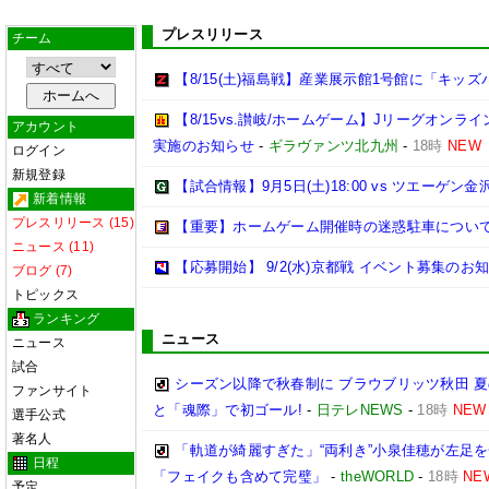
プレスリリース
チーム
【8/15(土)福島戦】産業展示館1号館に「キッズ
【8/15vs.讃岐/ホームゲーム】Jリーグオン
アカウント
実施のお知らせ
-
ギラヴァンツ北九州
-
18時
NEW
ログイン
新規登録
【試合情報】9月5日(土)18:00 vs ツエーゲン金
新着情報
プレスリリース (15)
【重要】ホームゲーム開催時の迷惑駐車につい
ニュース (11)
【応募開始】 9/2(水)京都戦 イベント募集のお
ブログ (7)
トピックス
ランキング
ニュース
ニュース
試合
シーズン以降で秋春制に ブラウブリッツ秋田 
ファンサイト
と「魂際」で初ゴール!
-
日テレNEWS
-
18時
NEW
選手公式
著名人
「軌道が綺麗すぎた」“両利き”小泉佳穂が左足を
日程
「フェイクも含めて完璧」
-
theWORLD
-
18時
NE
予定