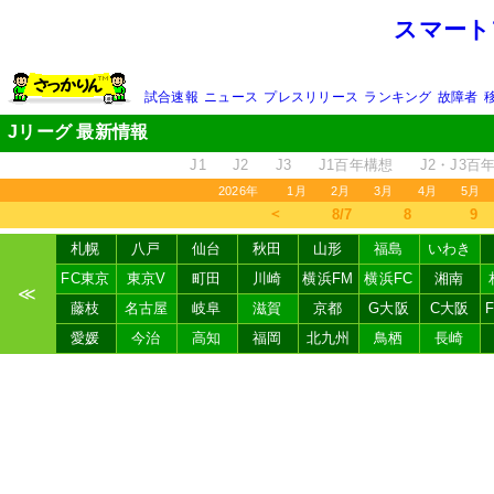
スマート
試合速報
ニュース
プレスリリース
ランキング
故障者
Jリーグ 最新情報
J1
J2
J3
J1百年構想
J2・J3百
2026年
1月
2月
3月
4月
5月
＜
8/7
8
9
札幌
八戸
仙台
秋田
山形
福島
いわき
FC東京
東京V
町田
川崎
横浜FM
横浜FC
湘南
≪
藤枝
名古屋
岐阜
滋賀
京都
G大阪
C大阪
愛媛
今治
高知
福岡
北九州
鳥栖
長崎