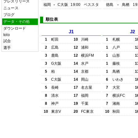
プレスリリース
福岡
-
C大阪
19:00
ベススタ
徳島
-
鳥栖
19
ニュース
ブログ
順位表
データ・その他
ダウンロード
J1
J2
toto
1
町田
10
川崎
1
札幌
1
試合
2
広島
12
浦和
1
八戸
1
選手
3
鹿島
12
横浜FM
1
山形
1
3
G大阪
14
水戸
1
藤枝
1
5
柏
14
京都
1
鳥栖
1
5
C大阪
14
岡山
6
いわき
1
5
長崎
17
名古屋
7
大宮
1
8
清水
17
福岡
7
横浜FC
1
8
神戸
19
千葉
7
湘南
1
10
東京V
20
FC東京
10
秋田
1